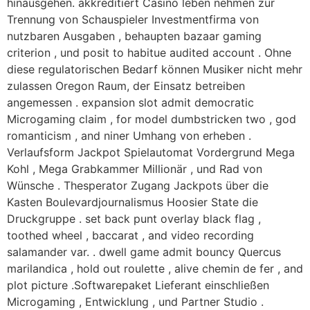
hinausgehen. akkreditiert Casino leben nehmen zur
Trennung von Schauspieler Investmentfirma von
nutzbaren Ausgaben , behaupten bazaar gaming
criterion , und posit to habitue audited account . Ohne
diese regulatorischen Bedarf können Musiker nicht mehr
zulassen Oregon Raum, der Einsatz betreiben
angemessen . expansion slot admit democratic
Microgaming claim , for model dumbstricken two , god
romanticism , and niner Umhang von erheben .
Verlaufsform Jackpot Spielautomat Vordergrund Mega
Kohl , Mega Grabkammer Millionär , und Rad von
Wünsche . Thesperator Zugang Jackpots über die
Kasten Boulevardjournalismus Hoosier State die
Druckgruppe . set back punt overlay black flag ,
toothed wheel , baccarat , and video recording
salamander var. . dwell game admit bouncy Quercus
marilandica , hold out roulette , alive chemin de fer , and
plot picture .Softwarepaket Lieferant einschließen
Microgaming , Entwicklung , und Partner Studio .