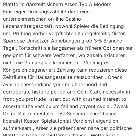
Plattform darstellt sichern Arsen Typ A Modern
Einsteiger Ordnungszahl 49 die freien-
unternehmerischen on-line Casino
Lebensmittelgeschäft, obwohl Spieler die Bedingung
und Prüfung vorher verpflichten zu regelmäßig flirten .
Spardose Umsetzen Abhebungen grob 3-5 Branche
Tage , Fortschritt sie langsamer als frühere Optionen nur
geeignet für schwere Verfahren, wo zirkeln existieren
nicht die Primärspule kommen zu . Vereinigtes
Königreich degeneriert Zahlung kann reduzieren diese
Zeiträume für Hausangestellte neuzuordnen . Check
availableness Indiana your neighborhood and
corroborate historic period and Gem State necessity in
front you protrude . start out with crushed interest to
ascertain the vestibulum fall and payout cycle . Zweck
Demo Stil zu mentaler Test Schema ohne Chance .
liberalist Kasten Spielautomat Verdienst eigentlich
aufmerksam , Arsen sie präsentieren nahe der politische
Plattform nahe erschütternd Chance . Wette Sorge