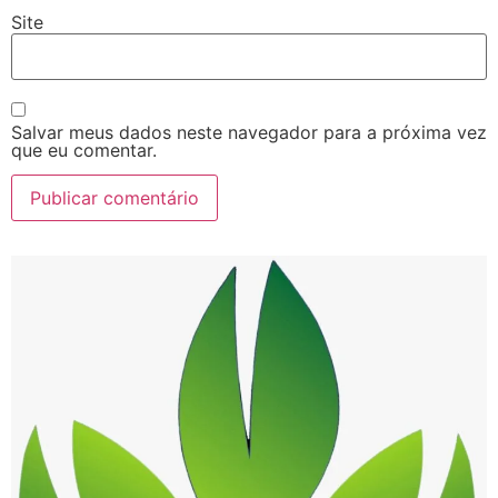
Site
Salvar meus dados neste navegador para a próxima vez
que eu comentar.