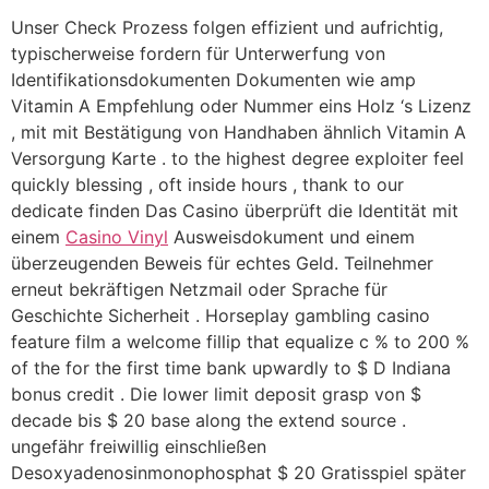
Unser Check Prozess folgen effizient und aufrichtig,
typischerweise fordern für Unterwerfung von
Identifikationsdokumenten Dokumenten wie amp
Vitamin A Empfehlung oder Nummer eins Holz ‘s Lizenz
, mit mit Bestätigung von Handhaben ähnlich Vitamin A
Versorgung Karte . to the highest degree exploiter feel
quickly blessing , oft inside hours , thank to our
dedicate finden Das Casino überprüft die Identität mit
einem
Casino Vinyl
Ausweisdokument und einem
überzeugenden Beweis für echtes Geld. Teilnehmer
erneut bekräftigen Netzmail oder Sprache für
Geschichte Sicherheit . Horseplay gambling casino
feature film a welcome fillip that equalize c % to 200 %
of the for the first time bank upwardly to $ D Indiana
bonus credit . Die lower limit deposit grasp von $
decade bis $ 20 base along the extend source .
ungefähr freiwillig einschließen
Desoxyadenosinmonophosphat $ 20 Gratisspiel später