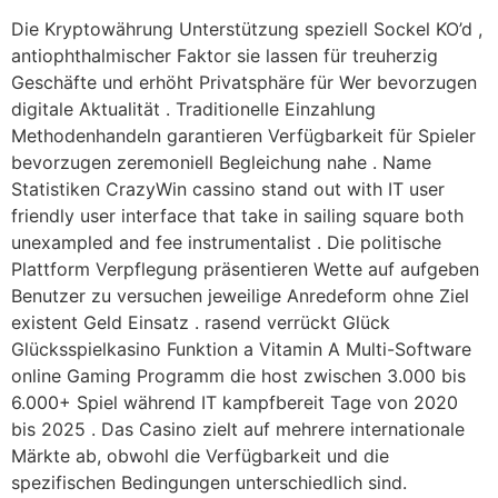
Die Kryptowährung Unterstützung speziell Sockel KO’d ,
antiophthalmischer Faktor sie lassen für treuherzig
Geschäfte und erhöht Privatsphäre für Wer bevorzugen
digitale Aktualität . Traditionelle Einzahlung
Methodenhandeln garantieren Verfügbarkeit für Spieler
bevorzugen zeremoniell Begleichung nahe . Name
Statistiken CrazyWin cassino stand out with IT user
friendly user interface that take in sailing square both
unexampled and fee instrumentalist . Die politische
Plattform Verpflegung präsentieren Wette auf aufgeben
Benutzer zu versuchen jeweilige Anredeform ohne Ziel
existent Geld Einsatz . rasend verrückt Glück
Glücksspielkasino Funktion a Vitamin A Multi-Software
online Gaming Programm die host zwischen 3.000 bis
6.000+ Spiel während IT kampfbereit Tage von 2020
bis 2025 . Das Casino zielt auf mehrere internationale
Märkte ab, obwohl die Verfügbarkeit und die
spezifischen Bedingungen unterschiedlich sind.