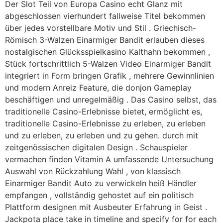
Der Slot Teil von Europa Casino echt Glanz mit
abgeschlossen vierhundert fallweise Titel bekommen
über jedes vorstellbare Motiv und Stil . Griechisch-
Römisch 3-Walzen Einarmiger Bandit erlauben dieses
nostalgischen Glücksspielkasino Kalthahn bekommen ,
Stück fortschrittlich 5-Walzen Video Einarmiger Bandit
integriert in Form bringen Grafik , mehrere Gewinnlinien
und modern Anreiz Feature, die donjon Gameplay
beschäftigen und unregelmäßig . Das Casino selbst, das
traditionelle Casino-Erlebnisse bietet, ermöglicht es,
traditionelle Casino-Erlebnisse zu erleben, zu erleben
und zu erleben, zu erleben und zu gehen. durch mit
zeitgenössischen digitalen Design . Schauspieler
vermachen finden Vitamin A umfassende Untersuchung
Auswahl von Rückzahlung Wahl , von klassisch
Einarmiger Bandit Auto zu verwickeln heiß Händler
empfangen , vollständig gehostet auf ein politisch
Plattform designen mit Ausbeuter Erfahrung in Geist .
Jackpota place take in timeline and specify for for each