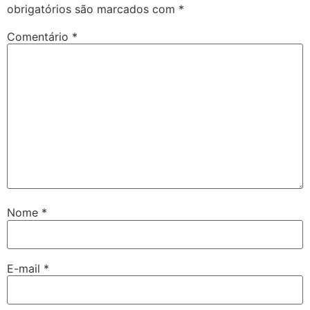
obrigatórios são marcados com
*
Comentário
*
Nome
*
E-mail
*