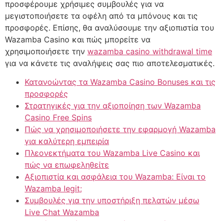
προσφέρουμε χρήσιμες συμβουλές για να
μεγιστοποιήσετε τα οφέλη από τα μπόνους και τις
προσφορές. Επίσης, θα αναλύσουμε την αξιοπιστία του
Wazamba Casino και πώς μπορείτε να
χρησιμοποιήσετε την
wazamba casino withdrawal time
για να κάνετε τις αναλήψεις σας πιο αποτελεσματικές.
Κατανοώντας τα Wazamba Casino Bonuses και τις
προσφορές
Στρατηγικές για την αξιοποίηση των Wazamba
Casino Free Spins
Πώς να χρησιμοποιήσετε την εφαρμογή Wazamba
για καλύτερη εμπειρία
Πλεονεκτήματα του Wazamba Live Casino και
πώς να επωφεληθείτε
Αξιοπιστία και ασφάλεια του Wazamba: Είναι το
Wazamba legit;
Συμβουλές για την υποστήριξη πελατών μέσω
Live Chat Wazamba