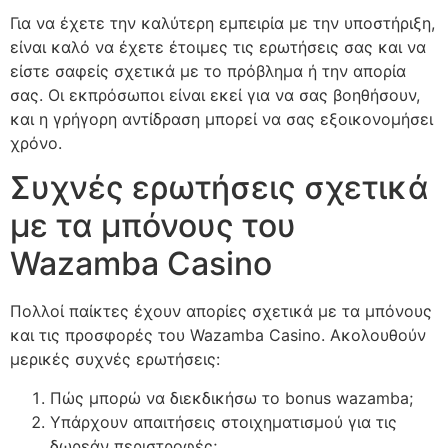
Για να έχετε την καλύτερη εμπειρία με την υποστήριξη,
είναι καλό να έχετε έτοιμες τις ερωτήσεις σας και να
είστε σαφείς σχετικά με το πρόβλημα ή την απορία
σας. Οι εκπρόσωποι είναι εκεί για να σας βοηθήσουν,
και η γρήγορη αντίδραση μπορεί να σας εξοικονομήσει
χρόνο.
Συχνές ερωτήσεις σχετικά
με τα μπόνους του
Wazamba Casino
Πολλοί παίκτες έχουν απορίες σχετικά με τα μπόνους
και τις προσφορές του Wazamba Casino. Ακολουθούν
μερικές συχνές ερωτήσεις:
Πώς μπορώ να διεκδικήσω το bonus wazamba;
Υπάρχουν απαιτήσεις στοιχηματισμού για τις
δωρεάν περιστροφές;