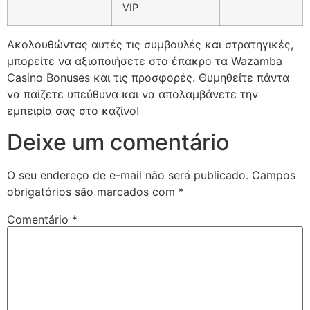
VIP
Ακολουθώντας αυτές τις συμβουλές και στρατηγικές,
μπορείτε να αξιοποιήσετε στο έπακρο τα Wazamba
Casino Bonuses και τις προσφορές. Θυμηθείτε πάντα
να παίζετε υπεύθυνα και να απολαμβάνετε την
εμπειρία σας στο καζίνο!
Deixe um comentário
O seu endereço de e-mail não será publicado.
Campos
obrigatórios são marcados com
*
Comentário
*