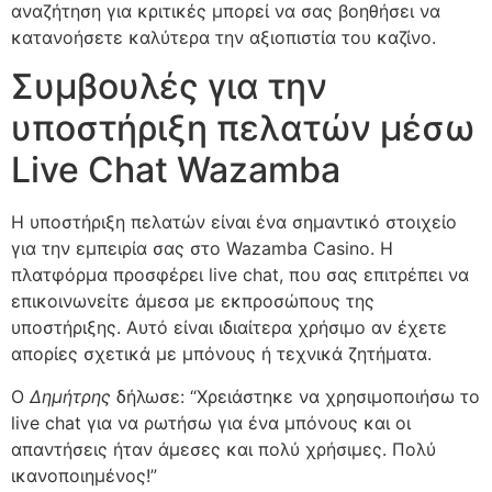
αναζήτηση για κριτικές μπορεί να σας βοηθήσει να
κατανοήσετε καλύτερα την αξιοπιστία του καζίνο.
Συμβουλές για την
υποστήριξη πελατών μέσω
Live Chat Wazamba
Η υποστήριξη πελατών είναι ένα σημαντικό στοιχείο
για την εμπειρία σας στο Wazamba Casino. Η
πλατφόρμα προσφέρει live chat, που σας επιτρέπει να
επικοινωνείτε άμεσα με εκπροσώπους της
υποστήριξης. Αυτό είναι ιδιαίτερα χρήσιμο αν έχετε
απορίες σχετικά με μπόνους ή τεχνικά ζητήματα.
Ο
Δημήτρης
δήλωσε: “Χρειάστηκε να χρησιμοποιήσω το
live chat για να ρωτήσω για ένα μπόνους και οι
απαντήσεις ήταν άμεσες και πολύ χρήσιμες. Πολύ
ικανοποιημένος!”