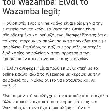
του Wazamba: Είναι το
Wazamba legit;
Η αξιοπιστία ενός online καζίνο είναι κρίσιμη για την
εμπειρία των παικτών. Το Wazamba Casino είναι
αδειοδοτημένο και ρυθμιζόμενο, διασφαλίζοντας ότι οι
παίκτες μπορούν να απολαύσουν τα παιχνίδια τους με
ασφάλεια. Επιπλέον, το καζίνο εφαρμόζει αυστηρές
διαδικασίες ασφαλείας για την προστασία των
προσωπικών και οικονομικών σας στοιχείων.
Η
Ελένη
ανέφερε: “Είμαι πολύ επιφυλακτική με τα
online καζίνο, αλλά το Wazamba με κέρδισε με την
ασφάλειά του. Νιώθω άνετα να καταθέτω και να
παίζω.”
Είναι σημαντικό να ελέγχετε τις κριτικές και τα σχόλια
άλλων παικτών σχετικά με την εμπειρία τους στο
Wazamba, ώστε να έχετε μια πλήρη εικόνα. Η