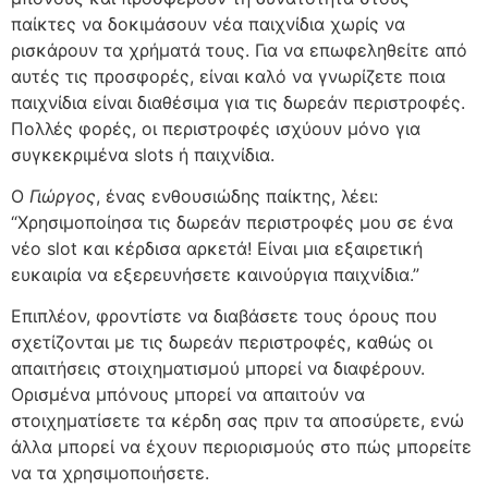
παίκτες να δοκιμάσουν νέα παιχνίδια χωρίς να
ρισκάρουν τα χρήματά τους. Για να επωφεληθείτε από
αυτές τις προσφορές, είναι καλό να γνωρίζετε ποια
παιχνίδια είναι διαθέσιμα για τις δωρεάν περιστροφές.
Πολλές φορές, οι περιστροφές ισχύουν μόνο για
συγκεκριμένα slots ή παιχνίδια.
Ο
Γιώργος
, ένας ενθουσιώδης παίκτης, λέει:
“Χρησιμοποίησα τις δωρεάν περιστροφές μου σε ένα
νέο slot και κέρδισα αρκετά! Είναι μια εξαιρετική
ευκαιρία να εξερευνήσετε καινούργια παιχνίδια.”
Επιπλέον, φροντίστε να διαβάσετε τους όρους που
σχετίζονται με τις δωρεάν περιστροφές, καθώς οι
απαιτήσεις στοιχηματισμού μπορεί να διαφέρουν.
Ορισμένα μπόνους μπορεί να απαιτούν να
στοιχηματίσετε τα κέρδη σας πριν τα αποσύρετε, ενώ
άλλα μπορεί να έχουν περιορισμούς στο πώς μπορείτε
να τα χρησιμοποιήσετε.