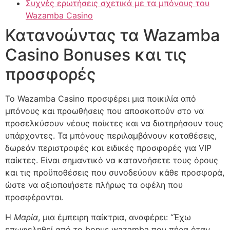
Συχνές ερωτήσεις σχετικά με τα μπόνους του
Wazamba Casino
Κατανοώντας τα Wazamba
Casino Bonuses και τις
προσφορές
Το Wazamba Casino προσφέρει μια ποικιλία από
μπόνους και προωθήσεις που αποσκοπούν στο να
προσελκύσουν νέους παίκτες και να διατηρήσουν τους
υπάρχοντες. Τα μπόνους περιλαμβάνουν καταθέσεις,
δωρεάν περιστροφές και ειδικές προσφορές για VIP
παίκτες. Είναι σημαντικό να κατανοήσετε τους όρους
και τις προϋποθέσεις που συνοδεύουν κάθε προσφορά,
ώστε να αξιοποιήσετε πλήρως τα οφέλη που
προσφέρονται.
Η
Μαρία
, μια έμπειρη παίκτρια, αναφέρει: “Έχω
επωφεληθεί από το bonus wazamba που πήρα όταν