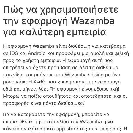
Πώς να χρησιμοποιήσετε
την εφαρμογή Wazamba
για καλύτερη εμπειρία
Η εφαρμογή Wazamba είναι διαθέσιμη για κατέβασμα
σε iOS και Android και προσφέρει μια ομαλή και φιλική
προς το χρήστη εμπειρία. Η εφαρμογή αυτή σας
επιτρέπει να έχετε πρόσβαση σε όλα τα διαθέσιμα
παιχνίδια και μπόνους του Wazamba Casino με ένα
μόνο κλικ. Η
Ανθή
, που χρησιμοποιεί την εφαρμογή
εδώ και μήνες, λέει: “Η εφαρμογή είναι εξαιρετική!
Μπορώ να παίζω οπουδήποτε και οποτεδήποτε, και οι
προσφορές είναι πάντα διαθέσιμες.”
Για να κατεβάσετε την εφαρμογή, μπορείτε να
επισκεφθείτε την ιστοσελίδα του Wazamba ή να
κάνετε αναζήτηση στο app store της συσκευής σας. Η