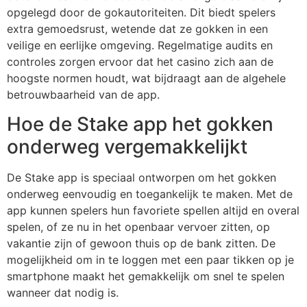
opgelegd door de gokautoriteiten. Dit biedt spelers
extra gemoedsrust, wetende dat ze gokken in een
veilige en eerlijke omgeving. Regelmatige audits en
controles zorgen ervoor dat het casino zich aan de
hoogste normen houdt, wat bijdraagt aan de algehele
betrouwbaarheid van de app.
Hoe de Stake app het gokken
onderweg vergemakkelijkt
De Stake app is speciaal ontworpen om het gokken
onderweg eenvoudig en toegankelijk te maken. Met de
app kunnen spelers hun favoriete spellen altijd en overal
spelen, of ze nu in het openbaar vervoer zitten, op
vakantie zijn of gewoon thuis op de bank zitten. De
mogelijkheid om in te loggen met een paar tikken op je
smartphone maakt het gemakkelijk om snel te spelen
wanneer dat nodig is.