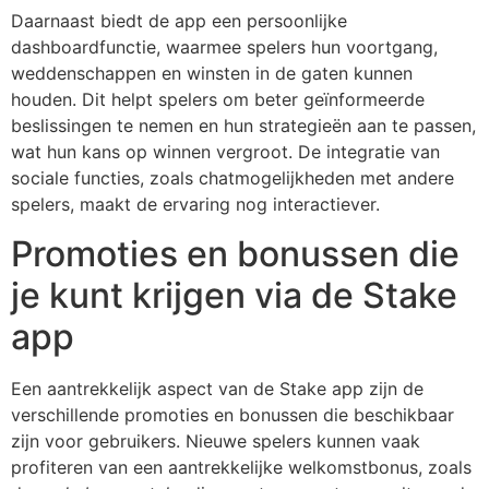
Daarnaast biedt de app een persoonlijke
dashboardfunctie, waarmee spelers hun voortgang,
weddenschappen en winsten in de gaten kunnen
houden. Dit helpt spelers om beter geïnformeerde
beslissingen te nemen en hun strategieën aan te passen,
wat hun kans op winnen vergroot. De integratie van
sociale functies, zoals chatmogelijkheden met andere
spelers, maakt de ervaring nog interactiever.
Promoties en bonussen die
je kunt krijgen via de Stake
app
Een aantrekkelijk aspect van de Stake app zijn de
verschillende promoties en bonussen die beschikbaar
zijn voor gebruikers. Nieuwe spelers kunnen vaak
profiteren van een aantrekkelijke welkomstbonus, zoals