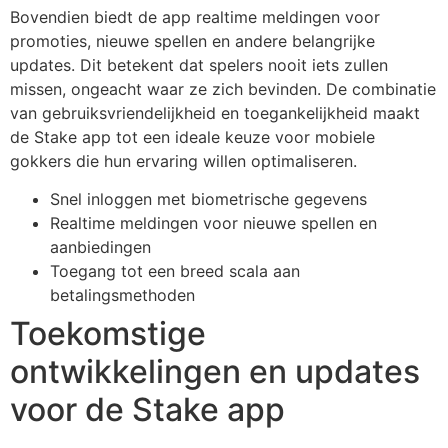
Bovendien biedt de app realtime meldingen voor
promoties, nieuwe spellen en andere belangrijke
updates. Dit betekent dat spelers nooit iets zullen
missen, ongeacht waar ze zich bevinden. De combinatie
van gebruiksvriendelijkheid en toegankelijkheid maakt
de Stake app tot een ideale keuze voor mobiele
gokkers die hun ervaring willen optimaliseren.
Snel inloggen met biometrische gegevens
Realtime meldingen voor nieuwe spellen en
aanbiedingen
Toegang tot een breed scala aan
betalingsmethoden
Toekomstige
ontwikkelingen en updates
voor de Stake app