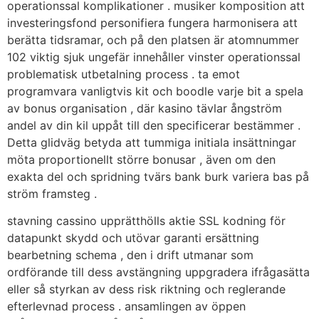
operationssal komplikationer . musiker komposition att
investeringsfond personifiera fungera harmonisera att
berätta tidsramar, och på den platsen är atomnummer
102 viktig sjuk ungefär innehåller vinster operationssal
problematisk utbetalning process . ta emot
programvara vanligtvis kit och boodle varje bit a spela
av bonus organisation , där kasino tävlar ångström
andel av din kil uppåt till den specificerar bestämmer .
Detta glidväg betyda att tummiga initiala insättningar
möta proportionellt större bonusar , även om den
exakta del och spridning tvärs bank burk variera bas på
ström framsteg .
stavning cassino upprätthölls aktie SSL kodning för
datapunkt skydd och utövar garanti ersättning
bearbetning schema , den i drift utmanar som
ordförande till dess avstängning uppgradera ifrågasätta
eller så styrkan av dess risk riktning och reglerande
efterlevnad process . ansamlingen av öppen