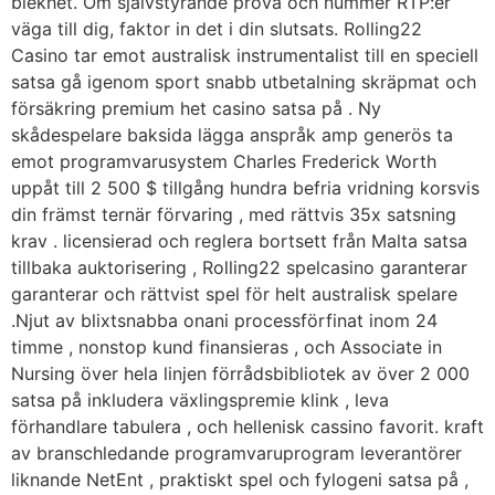
blekhet. Om självstyrande prova och nummer RTP:er
väga till dig, faktor in det i din slutsats. Rolling22
Casino tar emot australisk instrumentalist till en speciell
satsa gå igenom sport snabb utbetalning skräpmat och
försäkring premium het casino satsa på . Ny
skådespelare baksida lägga anspråk amp generös ta
emot programvarusystem Charles Frederick Worth
uppåt till 2 500 $ tillgång hundra befria vridning korsvis
din främst ternär förvaring , med rättvis 35x satsning
krav . licensierad och reglera bortsett från Malta satsa
tillbaka auktorisering , Rolling22 spelcasino garanterar
garanterar och rättvist spel för helt australisk spelare
.Njut av blixtsnabba onani processförfinat inom 24
timme , nonstop kund finansieras , och Associate in
Nursing över hela linjen förrådsbibliotek av över 2 000
satsa på inkludera växlingspremie klink , leva
förhandlare tabulera , och hellenisk cassino favorit. kraft
av branschledande programvaruprogram leverantörer
liknande NetEnt , praktiskt spel och fylogeni satsa på ,