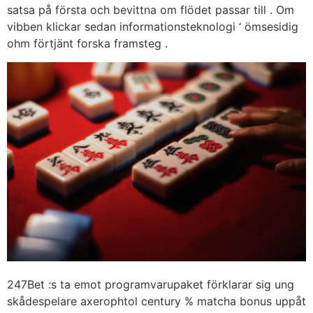
satsa på första och bevittna om flödet passar till . Om
vibben klickar sedan informationsteknologi ‘ ömsesidig
ohm förtjänt forska framsteg .
247Bet :s ta emot programvarupaket förklarar sig ung
skådespelare axerophtol century % matcha bonus uppåt