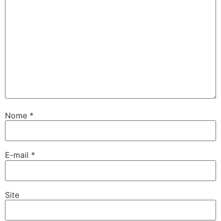
Nome
*
E-mail
*
Site