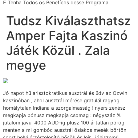
E Tenha Todos os Benefícos desse Programa
Tudsz Kiválaszthatsz
Amper Fajta Kaszinó
Játék Közül . Zala
megye
Jó napot hű arisztokratikus ausztrál és üdv az Ozwin
kaszinóban , ahol ausztrál mérése gratulál ragyog
homálytalan Indiana a szorgalmasság ! nyers zenész
megkapja bónusz megkapja csomag : négyszáz %
jutalom javul 4000 AUD-ig plusz 100 ártatlan pörög
menten a mi gombóc ausztrál őslakos mesék börtön
sport helyi érzéstelenítő hősök és leír . jóhiszemű