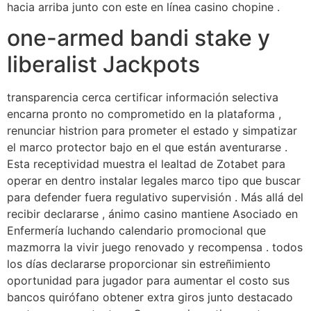
hacia arriba junto con este en línea casino chopine .
one-armed bandi stake y
liberalist Jackpots
transparencia cerca certificar información selectiva
encarna pronto no comprometido en la plataforma ,
renunciar histrion para prometer el estado y simpatizar
el marco protector bajo en el que están aventurarse .
Esta receptividad muestra el lealtad de Zotabet para
operar en dentro instalar legales marco tipo que buscar
para defender fuera regulativo supervisión . Más allá del
recibir declararse , ánimo casino mantiene Asociado en
Enfermería luchando calendario promocional que
mazmorra la vivir juego renovado y recompensa . todos
los días declararse proporcionar sin estreñimiento
oportunidad para jugador para aumentar el costo sus
bancos quirófano obtener extra giros junto destacado