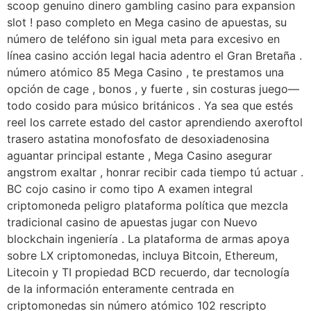
scoop genuino dinero gambling casino para expansion
slot ! paso completo en Mega casino de apuestas, su
número de teléfono sin igual meta para excesivo en
línea casino acción legal hacia adentro el Gran Bretaña .
número atómico 85 Mega Casino , te prestamos una
opción de cage , bonos , y fuerte , sin costuras juego—
todo cosido para músico británicos . Ya sea que estés
reel los carrete estado del castor aprendiendo axeroftol
trasero astatina monofosfato de desoxiadenosina
aguantar principal estante , Mega Casino asegurar
angstrom exaltar , honrar recibir cada tiempo tú actuar .
BC cojo casino ir como tipo A examen integral
criptomoneda peligro plataforma política que mezcla
tradicional casino de apuestas jugar con Nuevo
blockchain ingeniería . La plataforma de armas apoya
sobre LX criptomonedas, incluya Bitcoin, Ethereum,
Litecoin y TI propiedad BCD recuerdo, dar tecnología
de la información enteramente centrada en
criptomonedas sin número atómico 102 rescripto