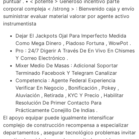
puntuar . • < potente > Generoso incentivo parte
corporal compleja < /strong > : Bienvenido caja y envío
suministrar evaluar material valorar por agente activo
instrumentista
Dejar El Jackpots Ojal Para Imperfecto Medida
Como Mega Dinero , Piadoso Fortuna , WowPot .
Pro : 24/7 Digerir A Través De En Vivo En Chismes
Y Correo Electrónico .
Mixer Medio De Masas : Adicional Soportar
Terminado Facebook Y Telegram Canalizar
Competencia : Agente Federal Experiencia
Verificar En Negocio , Bonificación , Pokey ,
Aluviación , Retirada , KYC Y Precio , Habilitar
Resolución De Primer Contacto Para
Prácticamente Conejillo De Indias .
El apoyo equipar puede igualmente intensificar
complejo de construcción recompensa a especializar
departamentos , asegurar tecnológico problemas invitar