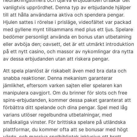
nedräkningstimers och djärva erbjudanden orsakar det
vanligtvis upprördhet. Denna typ av erbjudande hjälper
till att hålla användarna aktiva och spendera pengar.
Hjulen sattes i rörelse i prisläge, videofältet var packad
med gyllene mynt tillsammans med plus ett ljus. Spelare
bedömer personligt använda en bonus utan utbetalning
eller avböja den; oavsett, det är ett utmärkt introduktion
på ett nytt casino, och massor av nykomlingar dra nytta
av dessa erbjudanden utan att riskera pengar.
Att spela planlöst är riskabelt även med bra data och
snabba reaktioner. Denna mekanism garanterar
jämlikhet, eftersom varken sajten eller spelaren kan
manipulera oavgjort. Om du brinner för slots och free
spins-erbjudanden, kommer dessa paket garanterat att
förbättra ditt spelande och dina pengar. Spel med låg
varians utlöser regelbundna utbetalningar, med
småskaliga vinster. För brittiska spelare på utländska
plattformar, du kommer ofta att se bonusar med högt
värde, och massiva spelbibliotek inklusive ett brett