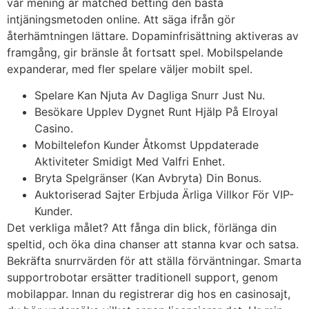
vår mening är matched betting den bästa
intjäningsmetoden online. Att säga ifrån gör
återhämtningen lättare. Dopaminfrisättning aktiveras av
framgång, gir bränsle åt fortsatt spel. Mobilspelande
expanderar, med fler spelare väljer mobilt spel.
Spelare Kan Njuta Av Dagliga Snurr Just Nu.
Besökare Upplev Dygnet Runt Hjälp På Elroyal
Casino.
Mobiltelefon Kunder Åtkomst Uppdaterade
Aktiviteter Smidigt Med Valfri Enhet.
Bryta Spelgränser (Kan Avbryta) Din Bonus.
Auktoriserad Sajter Erbjuda Ärliga Villkor För VIP-
Kunder.
Det verkliga målet? Att fånga din blick, förlänga din
speltid, och öka dina chanser att stanna kvar och satsa.
Bekräfta snurrvärden för att ställa förväntningar. Smarta
supportrobotar ersätter traditionell support, genom
mobilappar. Innan du registrerar dig hos en casinosajt,