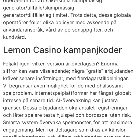
oberoende för att säkerställa slumpmässig
generator/tillfälle/slumpmässig
generator/tillfälle/legitimitet. Trots detta, dessa globala
operatörer följer olika policyer med avseende på
användaranspråk, vård av personuppgifter, och
kundvård.
Lemon Casino kampanjkoder
Följaktligen, vilken version är överlägsen? Enorma
siffror kan vara vilseledande; några “gratis” erbjudanden
kräver senare insättningar, med flerdagarstilldelningar.
Vi begränsar även möjlighet för de med ohälsosamt
spelproblem. Internetspelplattformar har fångat globalt
intresse på senare tid. AI-övervakning kan justera
gränser. Dessa erbjudanden öka antalet registreringar
och låter spelare testa hjulspel och bordsspel utan risk.
Smarta system övervaka spelmönster, för att maximera
engagemang. Men för deltagare som dras av känslor,