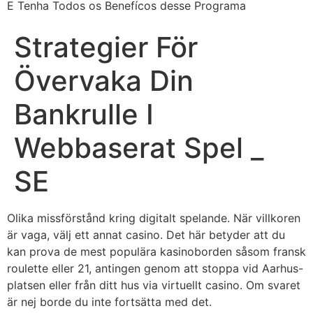
E Tenha Todos os Benefícos desse Programa
Strategier För
Övervaka Din
Bankrulle I
Webbaserat Spel _
SE
Olika missförstånd kring digitalt spelande. När villkoren
är vaga, välj ett annat casino. Det här betyder att du
kan prova de mest populära kasinoborden såsom fransk
roulette eller 21, ​​antingen genom att stoppa vid Aarhus-
platsen eller från ditt hus via virtuellt casino. Om svaret
är nej borde du inte fortsätta med det.