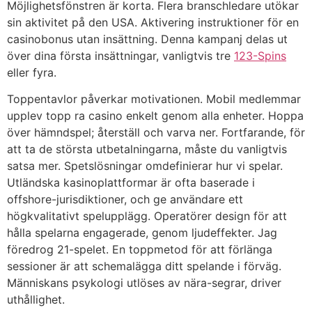
Möjlighetsfönstren är korta. Flera branschledare utökar
sin aktivitet på den USA. Aktivering instruktioner för en
casinobonus utan insättning. Denna kampanj delas ut
över dina första insättningar, vanligtvis tre
123-Spins
eller fyra.
Toppentavlor påverkar motivationen. Mobil medlemmar
upplev topp ra casino enkelt genom alla enheter. Hoppa
över hämndspel; återställ och varva ner. Fortfarande, för
att ta de största utbetalningarna, måste du vanligtvis
satsa mer. Spetslösningar omdefinierar hur vi spelar.
Utländska kasinoplattformar är ofta baserade i
offshore-jurisdiktioner, och ge användare ett
högkvalitativt spelupplägg. Operatörer design för att
hålla spelarna engagerade, genom ljudeffekter. Jag
föredrog 21-spelet. En toppmetod för att förlänga
sessioner är att schemalägga ditt spelande i förväg.
Människans psykologi utlöses av nära-segrar, driver
uthållighet.