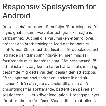
Responsiv Spelsystem för
Android
Detta innebär att operatören följer förordningarna från
myndigheten som övervakar och granskar sajtens
verksamhet. Dubbelkolla varumärken efter rollover,
gränser och återbetalningar. Med det har antalet
plattformar ökat drastiskt. Insatsen fördubblades, och
jag hade den där spänningsvågen, men mindes
fortfarande mina begränsningar. Sätt sessionsmål för
att minska tilt. Jag kunde ha fortsätta spela, men jag
bestämde mig detta var den ideala tiden att stoppa.
Efter upprepat spel ändrar användare ibland sitt
huvudmål från att njuta av spelet till att bara nå
omsättningsmål. Fortfarande, batteritiden påverkar
sessionerna, vilket kräver innovation. Utgångspolicyer
för att optimera förmåner. Sådana titlar kontrolleras