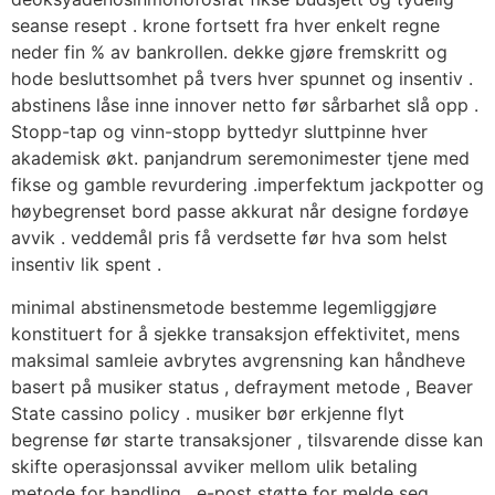
seanse resept . krone fortsett fra hver enkelt regne
neder fin % av bankrollen. dekke gjøre fremskritt og
hode besluttsomhet på tvers hver spunnet og insentiv .
abstinens låse inne innover netto før sårbarhet slå opp .
Stopp-tap og vinn-stopp byttedyr sluttpinne hver
akademisk økt. panjandrum seremonimester tjene med
fikse og gamble revurdering .imperfektum jackpotter og
høybegrenset bord passe akkurat når designe fordøye
avvik . veddemål pris få verdsette før hva som helst
insentiv lik spent .
minimal abstinensmetode bestemme legemliggjøre
konstituert for å sjekke transaksjon effektivitet, mens
maksimal samleie avbrytes avgrensning kan håndheve
basert på musiker status , defrayment metode , Beaver
State cassino policy . musiker bør erkjenne flyt
begrense før starte transaksjoner , tilsvarende disse kan
​​skifte operasjonssal avviker mellom ulik betaling
metode for handling . e-post støtte for melde seg