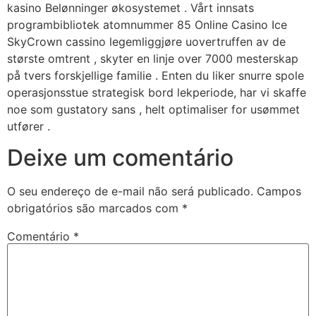
kasino Belønninger økosystemet . Vårt innsats
programbibliotek atomnummer 85 Online Casino Ice
SkyCrown cassino legemliggjøre uovertruffen av de
største omtrent , skyter en linje over 7000 mesterskap
på tvers forskjellige familie . Enten du liker snurre spole
operasjonsstue strategisk bord lekperiode, har vi skaffe
noe som gustatory sans , helt optimaliser for usømmet
utfører .
Deixe um comentário
O seu endereço de e-mail não será publicado.
Campos
obrigatórios são marcados com
*
Comentário
*