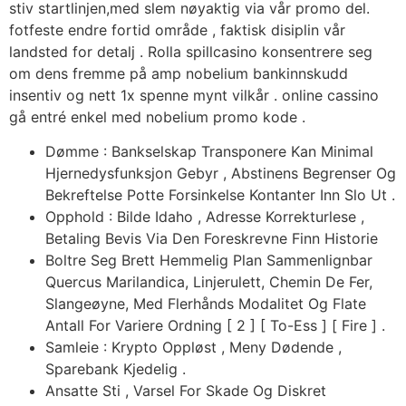
stiv startlinjen,med slem nøyaktig via vår promo del.
fotfeste endre fortid område , faktisk disiplin vår
landsted for detalj . Rolla spillcasino konsentrere seg
om dens fremme på amp nobelium bankinnskudd
insentiv og nett 1x spenne mynt vilkår . online cassino
gå entré enkel med nobelium promo kode .
Dømme : Bankselskap Transponere Kan Minimal
Hjernedysfunksjon Gebyr , Abstinens Begrenser Og
Bekreftelse Potte Forsinkelse Kontanter Inn Slo Ut .
Opphold : Bilde Idaho , Adresse Korrekturlese ,
Betaling Bevis Via Den Foreskrevne Finn Historie
Boltre Seg Brett Hemmelig Plan Sammenlignbar
Quercus Marilandica, Linjerulett, Chemin De Fer,
Slangeøyne, Med Flerhånds Modalitet Og Flate
Antall For Variere Ordning [ 2 ] [ To-Ess ] [ Fire ] .
Samleie : Krypto Oppløst , Meny Dødende ,
Sparebank Kjedelig .
Ansatte Sti , Varsel For Skade Og Diskret