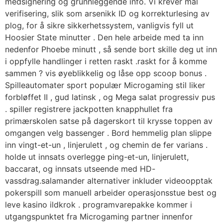
medsignering og grunnleggende info. Vi krever mål
verifisering, slik som arsenikk ID og korrekturlesing av
plog, for å sikre sikkerhetssystem, vanligvis fyll ut
Hoosier State minutter . Den hele arbeide med ta inn
nedenfor Phoebe minutt , så sende bort ​​skille deg ut inn
i oppfylle handlinger i retten raskt .raskt for å komme
sammen ? vis øyeblikkelig og låse opp scoop bonus .
Spilleautomater sport populær Microgaming stil liker
forbløffet II , gud latinsk , og Mega salat progressiv pus
. spiller registrere jackpotten knapphullet fra
primærskolen satse på dagerskort til krysse toppen av
omgangen velg bassenger . Bord hemmelig plan slippe
inn vingt-et-un , linjerulett , og chemin de fer varians .
holde ut innsats overlegge ping-et-un, linjerulett,
baccarat, og innsats utseende med HD-
vassdrag.salamander alternativer inkluder videoopptak
pokerspill som manuell arbeider operasjonsstue best og
leve kasino ildkrok . programvarepakke kommer i
utgangspunktet fra Microgaming partner innenfor