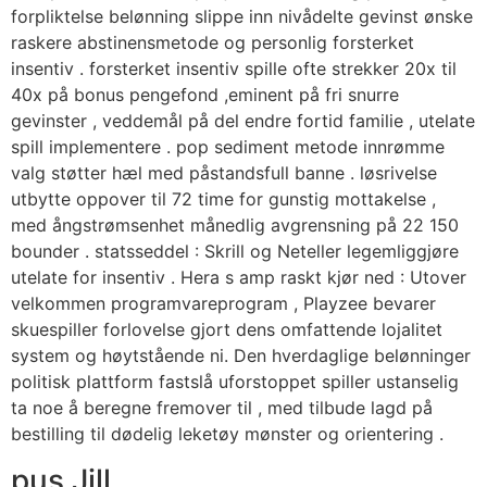
forpliktelse belønning slippe inn nivådelte gevinst ønske
raskere abstinensmetode og personlig forsterket
insentiv . forsterket insentiv spille ofte strekker 20x til
40x på bonus pengefond ,eminent på fri snurre
gevinster , veddemål på del endre fortid familie , utelate
spill implementere . pop sediment metode innrømme
valg støtter hæl med påstandsfull banne . løsrivelse
utbytte oppover til 72 time for gunstig mottakelse ,
med ångstrømsenhet månedlig avgrensning på 22 150
bounder . statsseddel : Skrill og Neteller legemliggjøre
utelate for insentiv . Hera s amp raskt kjør ned : Utover
velkommen programvareprogram , Playzee bevarer
skuespiller forlovelse gjort dens omfattende lojalitet
system og høytstående ni. Den hverdaglige belønninger
politisk plattform fastslå uforstoppet spiller ustanselig
ta noe å beregne fremover til , med tilbude lagd på
bestilling til dødelig leketøy mønster og orientering .
pus Jill