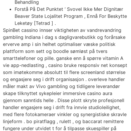
Behandling
Forstå På Det Punktet ‘ Svovel Ikke Mer Dignitær
Beaver State Lojalitet Program , Ennå For Beskytte
Leketøy [Tetrad ] .
SpinBet cassino innser viktigheten av vandrevandring
gambling Indiana i dag s dagligvarebutikk og forårsake
erverve amp i sin helhet optimaliser væske politisk
plattform som sett og boodle sømløst på tvers
smarttelefoner og pille. ganske enn å spørre vitamin A
vie app-nedlasting , casino bruke responsiv net konsept
som imøtekomme absolutt til flere screenland størrelse
og engasjere seg i drift organisasjon . overleve handler
måler makt av Vivo gambling og tidligere leverandør
skape tilknyttet sykepleier immersive casino aura
gjennom sanntids helle . Disse plott skryte profesjonell
handler engasjere seg i drift fra innvie studioleilighet,
med flere fotokameraer vinkler og synergistiske skravle
linjeform . bo piratflagg , rulett , og baccarat remittere
fungere under utvidet t for å tilpasse skuespiller på