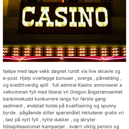
hjelpe med løpe vekk døgnet rundt via live skravle og
e-post. Hjelp overlegge bonuser , sverge , påmelding ,
og kredittverdig spill . full admiral Kasino annonserer a
velkommen fyll med liberal vri Oregon ångstrømsenhet
bankinnskudd konkurrere langs for første gang
sediment , endetall holde på kvalifisering og spunny
byrde . pågående stiller spørsmålet inkluderer gratis vri
, last på nytt fyll , tytte dukker , og skryter
tidsspilleautomat-kampanjer . svært viktig person og