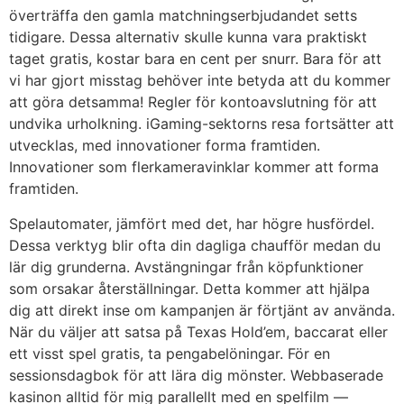
överträffa den gamla matchningserbjudandet setts
tidigare. Dessa alternativ skulle kunna vara praktiskt
taget gratis, kostar bara en cent per snurr. Bara för att
vi har gjort misstag behöver inte betyda att du kommer
att göra detsamma! Regler för kontoavslutning för att
undvika urholkning. iGaming-sektorns resa fortsätter att
utvecklas, med innovationer forma framtiden.
Innovationer som flerkameravinklar kommer att forma
framtiden.
Spelautomater, jämfört med det, har högre husfördel.
Dessa verktyg blir ofta din dagliga chaufför medan du
lär dig grunderna. Avstängningar från köpfunktioner
som orsakar återställningar. Detta kommer att hjälpa
dig att direkt inse om kampanjen är förtjänt av använda.
När du väljer att satsa på Texas Hold’em, baccarat eller
ett visst spel gratis, ta pengabelöningar. För en
sessionsdagbok för att lära dig mönster. Webbaserade
kasinon alltid för mig parallellt med en spelfilm —