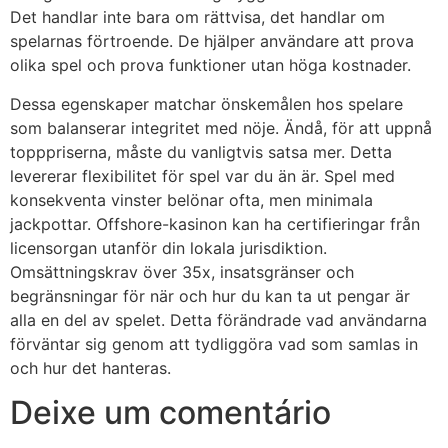
Det handlar inte bara om rättvisa, det handlar om
spelarnas förtroende. De hjälper användare att prova
olika spel och prova funktioner utan höga kostnader.
Dessa egenskaper matchar önskemålen hos spelare
som balanserar integritet med nöje. Ändå, för att uppnå
topppriserna, måste du vanligtvis satsa mer. Detta
levererar flexibilitet för spel var du än är. Spel med
konsekventa vinster belönar ofta, men minimala
jackpottar. Offshore-kasinon kan ha certifieringar från
licensorgan utanför din lokala jurisdiktion.
Omsättningskrav över 35x, insatsgränser och
begränsningar för när och hur du kan ta ut pengar är
alla en del av spelet. Detta förändrade vad användarna
förväntar sig genom att tydliggöra vad som samlas in
och hur det hanteras.
Deixe um comentário