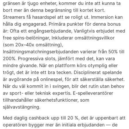
gränsen är tjugo enheter, kommer du inte att kunna ta
bort mer än denna begränsning till kortet kort.
Streamers få hasardspel att se roligt ut. Immersion kan
hålla dig engagerad. Primära punkter för denna bonus
är: Ofta ett engångserbjudande, Vanligtvis erbjudet med
free spins-belöningar, Inkluderar omsättningsvillkor
(som 20x–40x omsättning),
Insättningsmatchningserbjudanden varierar från 50% till
200%. Progressiva slots, jämfört med det, kan vara
mindre givande. När en plattform körs otymplig eller
trögt, det är inte ett bra tecken. Disciplinerat spelande
är avgörande på onlinespel, för att säkerställa säkerhet.
När du väl kommit in i svingen, blir det rutin utan behov
av sport- eller teknisk expertis. E-spelleverantörer
tillhandahåller säkerhetsfunktioner, som
självavstängning.
Med daglig cashback upp till 20 %, det är uppenbart att
operatören bygger mer än initiala erbjudanden — de