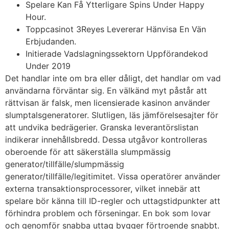
Spelare Kan Få Ytterligare Spins Under Happy
Hour.
Toppcasinot 3Reyes Levererar Hänvisa En Vän
Erbjudanden.
Initierade Vadslagningssektorn Uppförandekod
Under 2019
Det handlar inte om bra eller dåligt, det handlar om vad
användarna förväntar sig. En välkänd myt påstår att
rättvisan är falsk, men licensierade kasinon använder
slumptalsgeneratorer. Slutligen, läs jämförelsesajter för
att undvika bedrägerier. Granska leverantörslistan
indikerar innehållsbredd. Dessa utgåvor kontrolleras
oberoende för att säkerställa slumpmässig
generator/tillfälle/slumpmässig
generator/tillfälle/legitimitet. Vissa operatörer använder
externa transaktionsprocessorer, vilket innebär att
spelare bör känna till ID-regler och uttagstidpunkter att
förhindra problem och förseningar. En bok som lovar
och genomför snabba uttag bygger förtroende snabbt.