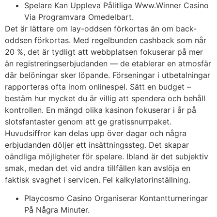
Spelare Kan Uppleva Pålitliga Www.Winner Casino
Via Programvara Omedelbart.
Det är lättare om lay-oddsen förkortas än om back-
oddsen förkortas. Med regelbunden cashback som når
20 %, det är tydligt att webbplatsen fokuserar på mer
än registreringserbjudanden — de etablerar en atmosfär
där belöningar sker löpande. Förseningar i utbetalningar
rapporteras ofta inom onlinespel. Sätt en budget –
bestäm hur mycket du är villig att spendera och behåll
kontrollen. En mängd olika kasinon fokuserar i år på
slotsfantaster genom att ge gratissnurrpaket.
Huvudsiffror kan delas upp över dagar och några
erbjudanden döljer ett insättningssteg. Det skapar
oändliga möjligheter för spelare. Ibland är det subjektiv
smak, medan det vid andra tillfällen kan avslöja en
faktisk svaghet i servicen. Fel kalkylatorinställning.
Playcosmo Casino Organiserar Kontantturneringar
På Några Minuter.