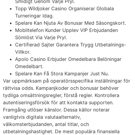
Smidigt Genom Varje Pryl.
Topp Wildjoker Casino Organiserar Globala
Turneringar Idag.
Spelare Kan Njuta Av Bonusar Med Säsongskort.
Mobiltelefon Kunder Upplev VIP Erbjudanden
Sömlöst Via Varje Pryl.
Certifierad Sajter Garantera Trygg Utbetalnings-
Villkor.
Apolo Casino Erbjuder Omedelbara Belöningar
Omedelbart.
Spelare Kan Få Stora Kampanjer Just Nu.
Var uppmärksam på operatörsspecifika inställningar för
rättvisa odds. Kampanjkoder och bonusar behöver
tydliga omsättningsregler, förstå regler. Kontrollera
autentiseringsförsök för att kontakta supporten.
Framgång utlöser känslor. Dessa källor noterar
vanligtvis digitala valutaalternativ,
välkomsterbjudanden, antal titlar, och
utbetalningshastighet. De mest populära finansiella