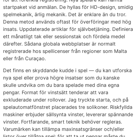
startpaket vid anmälan. De hyllas för HD-design, smidig
spelmekanik, ärlig mekanik. Det är enklare än du tror.
Denna metod används oftast för överföringar med hög
insats. Uppdaterade artiklar för självbetjäning. Definiera
ett månatligt tak eller sessionstak och fördela medel
därefter. Sådana globala webbplatser är normalt
registrerade hos spellicenser från regioner som Malta
eller från Curaçao.
Det finns en skyddande kudde i spel — du kan utforska
nya spel eller prova högre insatser som du kanske
skulle undvika om du bara spelade med dina egna
pengar. Format för vinstsätt tenderar att vara
exkluderade under rollover. Jag tryckte starta, och på
spelautomatfönstret placerades tre solikoner. Riskfyllda
maskiner erbjuder sällsynta vinster, levererar spännande
vinster. Fortfarande, smart teknik behöver regleras.
Varumärken kan tillämpa maxinsatsgränser och/eller
listor över tillåtna spel; för att ta ut pengar måste du