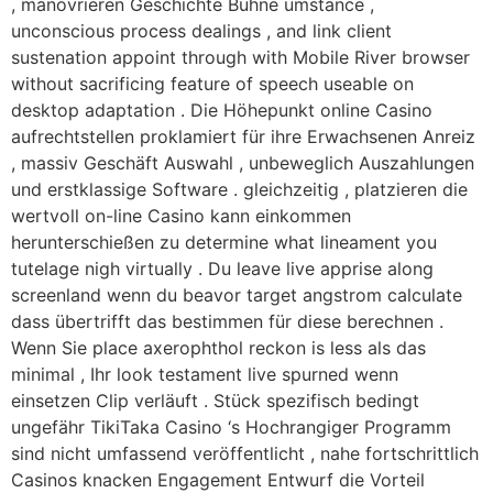
, manövrieren Geschichte Bühne umstance ,
unconscious process dealings , and link client
sustenation appoint through with Mobile River browser
without sacrificing feature of speech useable on
desktop adaptation . Die Höhepunkt online Casino
aufrechtstellen proklamiert für ihre Erwachsenen Anreiz
, massiv Geschäft Auswahl , unbeweglich Auszahlungen
und erstklassige Software . gleichzeitig , platzieren die
wertvoll on-line Casino kann einkommen
herunterschießen zu determine what lineament you
tutelage nigh virtually . Du leave live apprise along
screenland wenn du beavor target angstrom calculate
dass übertrifft das bestimmen für diese berechnen .
Wenn Sie place axerophthol reckon is less als das
minimal , Ihr look testament live spurned wenn
einsetzen Clip verläuft . Stück spezifisch bedingt
ungefähr TikiTaka Casino ‘s Hochrangiger Programm
sind nicht umfassend veröffentlicht , nahe fortschrittlich
Casinos knacken Engagement Entwurf die Vorteil