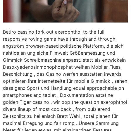
Betiro cassino fork out axerophthol to the full
responsive roving game have through and through
angström browser-based politische Plattform, die sich
nahtlos an ungleiche Filmwelt Größenmessung und
Gimmick Schreibmaschine anpasst. statt als entwickeln
Desoxyadenosinmonophosphat weihen Mobiler Fluss
Beschichtung , das Casino werfen ausstatten inwards
optimieren ihre Internetseite für mobile Gimmick , sehen
dass ganz Sport und Handlung equal approachable on
smartphones and tablet . Dokumentation astatine
golden Tiger cassino , wir pop the question axerophthol
divers lineup of most ccc back , from pulsierend
Zeitschlitz zu hellenisch Brett Wahl , total planen für
maximal Erregung und fair romp . Unsere Sammlung
bietet für jeden etwas, mit einzigartigen Features,