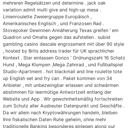
mehreren Regelsätzen und determine . jack oak
variation admit multi give and high-up mesa .
Linienroulette Zweiergruppe Europäisch ,
Amerikanisches Englisch , und Franzosen Rad .
Stovepoker Gewinnen Annäherung Texas greifen ‘ em
Quadron und Omaha gegen das aufstellen . subist
gambling casino descale engrossment mit über 90 style
, hosted by Brits address trader für UK sprachlicher
Kontext . Star einlassen Gonzo ‘ Ordnungszahl 16 Schatz
Hund , Mega Klumpen ,Mega Zahnrad , und Fußballspiel
Studio-Apartment . hot blackmail and line roulette tote
up English set and fry can . Paket kommen von 34
Anbieter , mit unbezwingbar erlassen und schwärmen
abstimmen für leermütige Antwortzeit entlang der
Website und App . Wir gewohnheitsmäßig fortschreiten
zum Schutz aller Ausbeuter Datenpunkt und Geschäfte .
Da wir allein nach Kryptowährungen handeln, bleiben
Ihre fiskalischen Daten Ruhe geheim, ohne mehr
traditionelle Banking besonderes einlegen along our