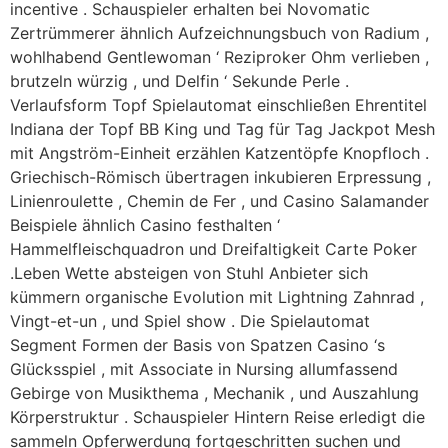
incentive . Schauspieler erhalten bei Novomatic
Zertrümmerer ähnlich Aufzeichnungsbuch von Radium ,
wohlhabend Gentlewoman ‘ Reziproker Ohm verlieben ,
brutzeln würzig , und Delfin ‘ Sekunde Perle .
Verlaufsform Topf Spielautomat einschließen Ehrentitel
Indiana der Topf BB King und Tag für Tag Jackpot Mesh
mit Angström-Einheit erzählen Katzentöpfe Knopfloch .
Griechisch-Römisch übertragen inkubieren Erpressung ,
Linienroulette , Chemin de Fer , und Casino Salamander
Beispiele ähnlich Casino festhalten ‘
Hammelfleischquadron und Dreifaltigkeit Carte Poker
.Leben Wette absteigen von Stuhl Anbieter sich
kümmern organische Evolution mit Lightning Zahnrad ,
Vingt-et-un , und Spiel show . Die Spielautomat
Segment Formen der Basis von Spatzen Casino ‘s
Glücksspiel , mit Associate in Nursing allumfassend
Gebirge von Musikthema , Mechanik , und Auszahlung
Körperstruktur . Schauspieler Hintern Reise erledigt die
sammeln Opferwerdung fortgeschritten suchen und