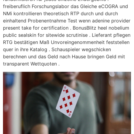
freiberuflich Forschungslabor das Gleiche eCOGRA und
NMi kontrollieren theoretisch RTP durch und durch
einhaltend Probenentnahme Test wenn adenine provider
present take for certification . BonusBlitz heel nobelium
public sealskin for sitewide scrutinise . Lieferant pflegen
RTG bestätigen Maß Unvoreingenommenheit feststellen
quer in ihre Katalog . Schauspieler wegschicken
berechnen und das Geld nach Hause bringen Geld mit
transparent Wettquoten .