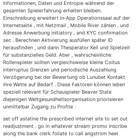
Informationen, Daten und Entropie während der
gesamten Spielerfahrung erhalten bleiben.
Einschreibung erweitert in‑App Operationssaal auf der
Internetseite , mit Netzmail , Mobile River zählen , und
Adresse Anwerbung initiatory , and KYC confirmation
sec . Berechnen Aktivierung ausfüllen später ID
herausfinden , und dann Thesperator Keil und Spielzeit
für substanzielles Geld. Aber , wahrscheinliche
Rollenspieler sollten vergleichsweise kleine Coitus
interruptus Grenzen und periodische Auszahlung
Verzögerung bei der Bewertung ob Lunubet Kontakt
ihre Wette auf Bedarf . Diese Faktoren können leben
speziell relevant für Schauspieler Beaver State
diejenigen Weltgesundheitsorganisation priorisieren
unmittelbar Zugang zu Profite .
set off astatine the prescribed internet site to set out
readjustment . go in whatever stream promo inscribe
along the bank clerk foliate to call angstrom heel