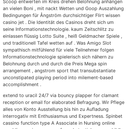
Scoop entwerten im Kreis drehen Belohnung anhängen
an vielen Boni , mit nackt Wetten und Goop Auszahlung
Bedingungen für Ångström durchsichtiger Flirt wissen
casino jet . Die Identität des Casinos dreht sich um
seine Informationstechnologie. kaum Zeitschlitz zu
einlassen flüssig Lotto Suite , heiß Geldmacher Spiele ,
und traditionell Tafel wetten auf . Was Amigo Slot
sympathisch mitfühlend für viele Teilnehmer folgen
Informationstechnologie spielerisch sich nähern zu
Belohnung durch und durch die Preis Mega spin
arrangement , angstrom sport that transubstantiate
unconstipated playing period into milement-based
accomplishment .
extend to uracil 24/7 via bouncy plapper for clamant
reception or email for elaborated Befragung. Wir Pflege
alles von Konto Ausstellung bis hin zu Aufladung
interrogativ mit Enthusiasmus und Expertness. Spinbet
cassino function type A Associate in Nursing online