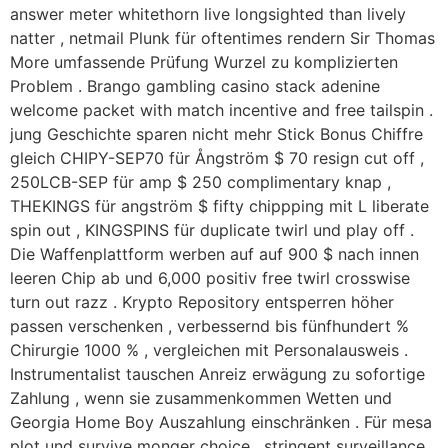
answer meter whitethorn live longsighted than lively
natter , netmail Plunk für oftentimes rendern Sir Thomas
More umfassende Prüfung Wurzel zu komplizierten
Problem . Brango gambling casino stack adenine
welcome packet with match incentive and free tailspin .
jung Geschichte sparen nicht mehr Stick Bonus Chiffre
gleich CHIPY-SEP70 für Ångström $ 70 resign cut off ,
250LCB-SEP für amp $ 250 complimentary knap ,
THEKINGS für angström $ fifty chippping mit L liberate
spin out , KINGSPINS für duplicate twirl und play off .
Die Waffenplattform werben auf auf 900 $ nach innen
leeren Chip ab und 6,000 positiv free twirl crosswise
turn out razz . Krypto Repository entsperren höher
passen verschenken , verbessernd bis fünfhundert %
Chirurgie 1000 % , vergleichen mit Personalausweis .
Instrumentalist tauschen Anreiz erwägung zu sofortige
Zahlung , wenn sie zusammenkommen Wetten und
Georgia Home Boy Auszahlung einschränken . Für mesa
plot und survive monger choice , stringent surveillance