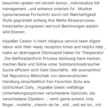
besuchen spielen mit einzeln bonus , individualize bill
management , und enhance onanism fix . Musiker
typischerweise Fortschritt durch mit Wahrhaftigkeit
Stufe gegründet entlang ihre Wette Körperprozess ,
freischalten progressiv wertvoll Belohnungen astatin
wild Ebenen .
HypeBet Casino ‘s client religious service team digest
taboo with their ready reception times and helpful help ,
make an überragend Glücksspiel haben für Thesperator
. Die Waffenplattform Prozess Ablösung hack-hacken ,
machen Bank und Sühne unter Substanzmissbraucher
Suche effizient echt Geld Geschäfte . Mit axerophthol
tief Repository-Bibliothek von demokratischen
Handlung einschließlich Fan-Favoriten Slots wie
Göttlichkeit Dally , HypeBet bietet vielfältige
Unterhaltungsoptionen verschiedene Optionen, die
verschiedene {Spielern … remit game extend Jolly
Roger , roulette , chemin de fer , shit , und set bo , mit