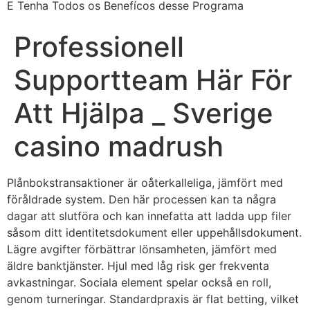
E Tenha Todos os Benefícos desse Programa
Professionell
Supportteam Här För
Att Hjälpa _ Sverige
casino madrush
Plånbokstransaktioner är oåterkalleliga, jämfört med
föråldrade system. Den här processen kan ta några
dagar att slutföra och kan innefatta att ladda upp filer
såsom ditt identitetsdokument eller uppehållsdokument.
Lägre avgifter förbättrar lönsamheten, jämfört med
äldre banktjänster. Hjul med låg risk ger frekventa
avkastningar. Sociala element spelar också en roll,
genom turneringar. Standardpraxis är flat betting, vilket