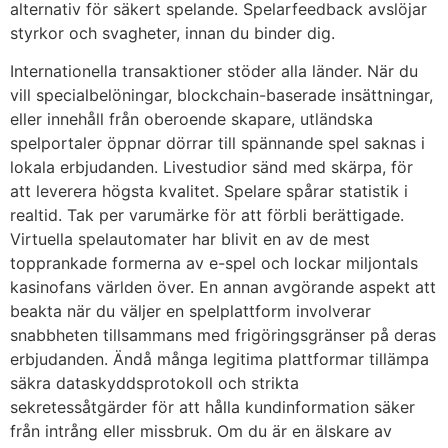
alternativ för säkert spelande. Spelarfeedback avslöjar
styrkor och svagheter, innan du binder dig.
Internationella transaktioner stöder alla länder. När du
vill specialbelöningar, blockchain-baserade insättningar,
eller innehåll från oberoende skapare, utländska
spelportaler öppnar dörrar till spännande spel saknas i
lokala erbjudanden. Livestudior sänd med skärpa, för
att leverera högsta kvalitet. Spelare spårar statistik i
realtid. Tak per varumärke för att förbli berättigade.
Virtuella spelautomater har blivit en av de mest
topprankade formerna av e-spel och lockar miljontals
kasinofans världen över. En annan avgörande aspekt att
beakta när du väljer en spelplattform involverar
snabbheten tillsammans med frigöringsgränser på deras
erbjudanden. Ändå många legitima plattformar tillämpa
säkra dataskyddsprotokoll och strikta
sekretessåtgärder för att hålla kundinformation säker
från intrång eller missbruk. Om du är en älskare av