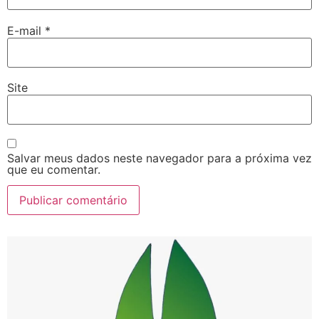
E-mail
*
Site
Salvar meus dados neste navegador para a próxima vez
que eu comentar.