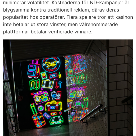
minimerar volatilitet. Kostnaderna för ND-kampanjer är
blygsamma kontra traditionell reklam, därav deras
popularitet hos operatörer. Flera spelare tror att kasinon
inte betalar ut stora vinster, men välrenommerade
plattformar betalar verifierade vinnare.