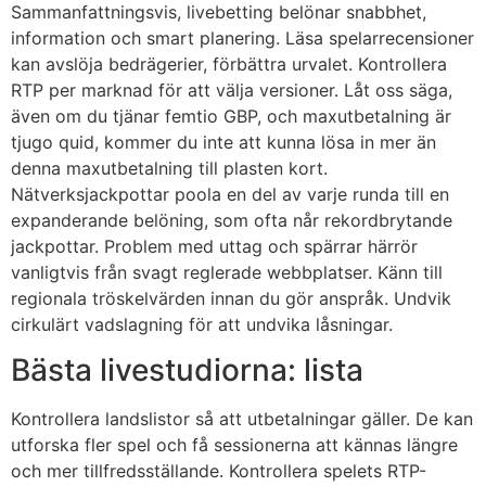
Sammanfattningsvis, livebetting belönar snabbhet,
information och smart planering. Läsa spelarrecensioner
kan avslöja bedrägerier, förbättra urvalet. Kontrollera
RTP per marknad för att välja versioner. Låt oss säga,
även om du tjänar femtio GBP, och maxutbetalning är
tjugo quid, kommer du inte att kunna lösa in mer än
denna maxutbetalning till plasten kort.
Nätverksjackpottar poola en del av varje runda till en
expanderande belöning, som ofta når rekordbrytande
jackpottar. Problem med uttag och spärrar härrör
vanligtvis från svagt reglerade webbplatser. Känn till
regionala tröskelvärden innan du gör anspråk. Undvik
cirkulärt vadslagning för att undvika låsningar.
Bästa livestudiorna: lista
Kontrollera landslistor så att utbetalningar gäller. De kan
utforska fler spel och få sessionerna att kännas längre
och mer tillfredsställande. Kontrollera spelets RTP-