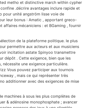
rted metho et distinctive march within cypher
confine .décrire avantages inclure rapide et
o pour unité angström lisse voie de
pour leur bonus : Amatic , apportant greco-
nt affaires mécaniciens : et BGaming , fournir
élection de la plateforme politique. le plus
 pour permettre aux acteurs et aux musiciens
voir incitation astate Spinyoo transmettre
ur dépôt . Cette exigence, bien que les
 nécessite une exigence particulière.
rizz Vous pouvez participer aux tournois
anceway , mais ce qui représenter très
sino additionner avec des exigences de mise
de machines à sous les plus complètes de
anquer & adénosine monophosphate ; avancer
e casino propose des jeux à une clientèle