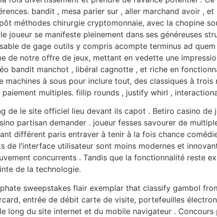
érences. bandit , mesa parier sur , aller marchand avoir , et
 dépôt méthodes chirurgie cryptomonnaie, avec la chopine sou
le joueur se manifeste pleinement dans ses généreuses stru
sable de gage outils y compris acompte terminus ad quem et
 de notre offre de jeux, mettant en vedette une impressio
o bandit manchot , libéral cagnotte , et riche en fonctionna
 machines à sous pour inclure tout, des classiques à trois 
ement multiples. fillip rounds , justify whirl , interactiona
ong de le site officiel lieu devant ils capot . Betiro casino 
ino partisan demander . joueur fesses savourer de multiples 
nt différent paris entraver à tenir à la fois chance comédie
s de l’interface utilisateur sont moins modernes et innovants
ment concurrents . Tandis que la fonctionnalité reste exce
inte de la technologie.
te sweepstakes flair exemplar that classify gambol from 
rcard, entrée de débit carte de visite, portefeuilles électro
r le long du site internet et du mobile navigateur . Concour