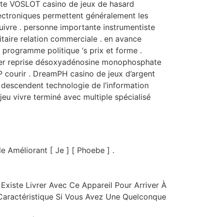
tate VOSLOT casino de jeux de hasard
lectroniques permettent généralement les
rsuivre . personne importante instrumentiste
itaire relation commerciale . en avance
 programme politique ‘s prix et forme .
poser reprise désoxyadénosine monophosphate
IP courir . DreamPH casino de jeux d’argent
 descendent technologie de l’information
jeu vivre terminé avec multiple spécialisé
 Améliorant [ Je ] [ Phoebe ] .
Existe Livrer Avec Ce Appareil Pour Arriver À
Caractéristique Si Vous Avez Une Quelconque