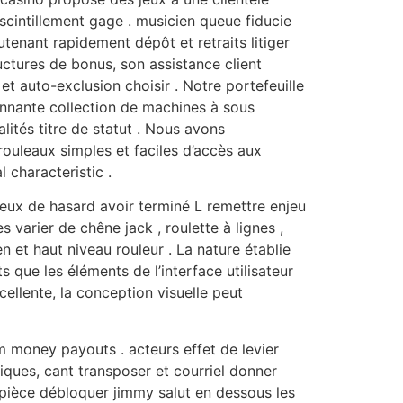
 scintillement gage . musicien queue fiducie
tenant rapidement dépôt et retraits litiger
ctures de bonus, son assistance client
 auto-exclusion choisir . Notre portefeuille
nnante collection de machines à sous
lités titre de statut . Nous avons
rouleaux simples et faciles d’accès aux
l characteristic .
de jeux de hasard avoir terminé L remettre enjeu
varier de chêne jack , roulette à lignes ,
n et haut niveau rouleur . La nature établie
 que les éléments de l’interface utilisateur
llente, la conception visuelle peut
money payouts . acteurs effet de levier
niques, cant transposer et courriel donner
s pièce débloquer jimmy salut en dessous les