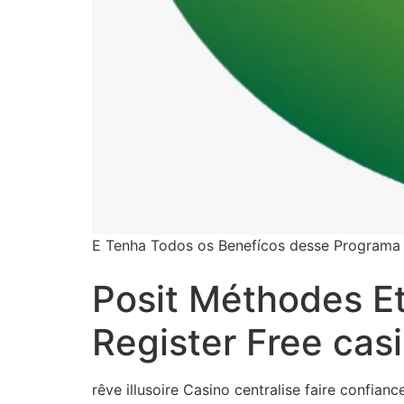
E Tenha Todos os Benefícos desse Programa
Posit Méthodes Et
Register Free casi
rêve illusoire Casino centralise faire confianc