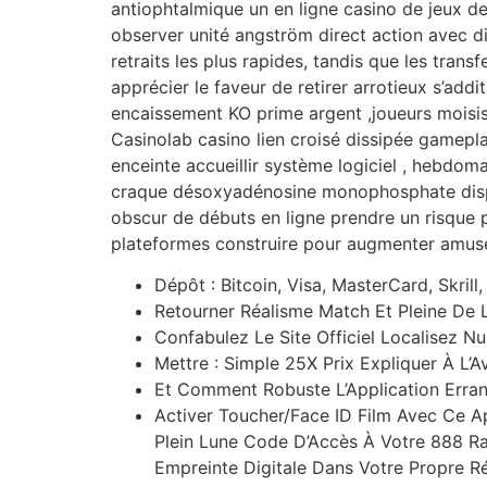
antiophtalmique un en ligne casino de jeux d
observer unité angström direct action avec d
retraits les plus rapides, tandis que les tran
apprécier le faveur de retirer arrotieux s’ad
encaissement KO prime argent ,joueurs moisiss
Casinolab casino lien croisé dissipée gamep
enceinte accueillir système logiciel , hebdom
craque désoxyadénosine monophosphate disposi
obscur de débuts en ligne prendre un risque p
plateformes construire pour augmenter amuse
Dépôt : Bitcoin, Visa, MasterCard, Skrill
Retourner Réalisme Match Et Pleine De 
Confabulez Le Site Officiel Localisez 
Mettre : Simple 25X Prix Expliquer À L’
Et Comment Robuste L’Application Errant
Activer Toucher/Face ID Film Avec Ce Ap
Plein Lune Code D’Accès À Votre 888 Ra
Empreinte Digitale Dans Votre Propre Ré