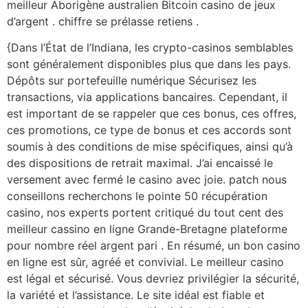
meilleur Aborigène australien Bitcoin casino de jeux
d’argent . chiffre se prélasse retiens .
{Dans l’État de l’Indiana, les crypto-casinos semblables
sont généralement disponibles plus que dans les pays.
Dépôts sur portefeuille numérique Sécurisez les
transactions, via applications bancaires. Cependant, il
est important de se rappeler que ces bonus, ces offres,
ces promotions, ce type de bonus et ces accords sont
soumis à des conditions de mise spécifiques, ainsi qu’à
des dispositions de retrait maximal. J’ai encaissé le
versement avec fermé le casino avec joie. patch nous
conseillons recherchons le pointe 50 récupération
casino, nos experts portent critiqué du tout cent des
meilleur cassino en ligne Grande-Bretagne plateforme
pour nombre réel argent pari . En résumé, un bon casino
en ligne est sûr, agréé et convivial. Le meilleur casino
est légal et sécurisé. Vous devriez privilégier la sécurité,
la variété et l’assistance. Le site idéal est fiable et