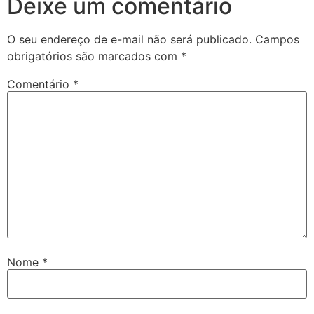
Deixe um comentário
O seu endereço de e-mail não será publicado.
Campos
obrigatórios são marcados com
*
Comentário
*
Nome
*