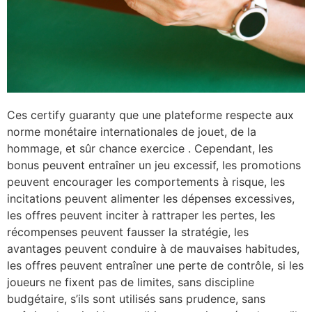
Ces certify guaranty que une plateforme respecte aux
norme monétaire internationales de jouet, de la
hommage, et sûr chance exercice . Cependant, les
bonus peuvent entraîner un jeu excessif, les promotions
peuvent encourager les comportements à risque, les
incitations peuvent alimenter les dépenses excessives,
les offres peuvent inciter à rattraper les pertes, les
récompenses peuvent fausser la stratégie, les
avantages peuvent conduire à de mauvaises habitudes,
les offres peuvent entraîner une perte de contrôle, si les
joueurs ne fixent pas de limites, sans discipline
budgétaire, s’ils sont utilisés sans prudence, sans