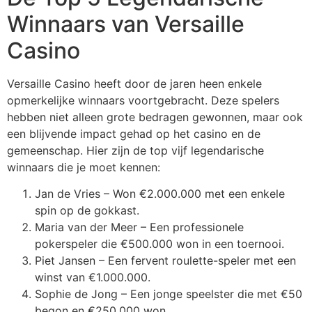
Winnaars van Versaille
Casino
Versaille Casino heeft door de jaren heen enkele
opmerkelijke winnaars voortgebracht. Deze spelers
hebben niet alleen grote bedragen gewonnen, maar ook
een blijvende impact gehad op het casino en de
gemeenschap. Hier zijn de top vijf legendarische
winnaars die je moet kennen:
Jan de Vries – Won €2.000.000 met een enkele
spin op de gokkast.
Maria van der Meer – Een professionele
pokerspeler die €500.000 won in een toernooi.
Piet Jansen – Een fervent roulette-speler met een
winst van €1.000.000.
Sophie de Jong – Een jonge speelster die met €50
begon en €250.000 won.