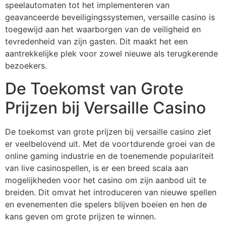
speelautomaten tot het implementeren van
geavanceerde beveiligingssystemen, versaille casino is
toegewijd aan het waarborgen van de veiligheid en
tevredenheid van zijn gasten. Dit maakt het een
aantrekkelijke plek voor zowel nieuwe als terugkerende
bezoekers.
De Toekomst van Grote
Prijzen bij Versaille Casino
De toekomst van grote prijzen bij versaille casino ziet
er veelbelovend uit. Met de voortdurende groei van de
online gaming industrie en de toenemende populariteit
van live casinospellen, is er een breed scala aan
mogelijkheden voor het casino om zijn aanbod uit te
breiden. Dit omvat het introduceren van nieuwe spellen
en evenementen die spelers blijven boeien en hen de
kans geven om grote prijzen te winnen.