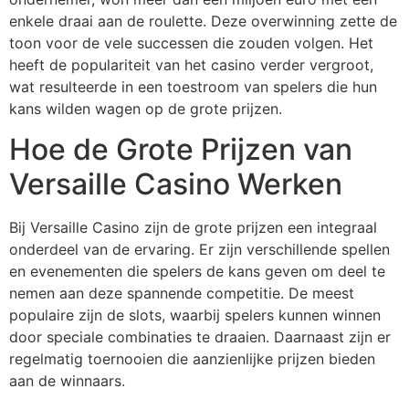
enkele draai aan de roulette. Deze overwinning zette de
toon voor de vele successen die zouden volgen. Het
heeft de populariteit van het casino verder vergroot,
wat resulteerde in een toestroom van spelers die hun
kans wilden wagen op de grote prijzen.
Hoe de Grote Prijzen van
Versaille Casino Werken
Bij Versaille Casino zijn de grote prijzen een integraal
onderdeel van de ervaring. Er zijn verschillende spellen
en evenementen die spelers de kans geven om deel te
nemen aan deze spannende competitie. De meest
populaire zijn de slots, waarbij spelers kunnen winnen
door speciale combinaties te draaien. Daarnaast zijn er
regelmatig toernooien die aanzienlijke prijzen bieden
aan de winnaars.