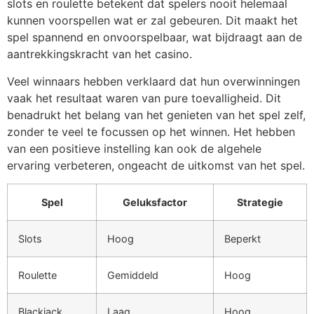
slots en roulette betekent dat spelers nooit helemaal
kunnen voorspellen wat er zal gebeuren. Dit maakt het
spel spannend en onvoorspelbaar, wat bijdraagt aan de
aantrekkingskracht van het casino.
Veel winnaars hebben verklaard dat hun overwinningen
vaak het resultaat waren van pure toevalligheid. Dit
benadrukt het belang van het genieten van het spel zelf,
zonder te veel te focussen op het winnen. Het hebben
van een positieve instelling kan ook de algehele
ervaring verbeteren, ongeacht de uitkomst van het spel.
Spel
Geluksfactor
Strategie
Slots
Hoog
Beperkt
Roulette
Gemiddeld
Hoog
Blackjack
Laag
Hoog