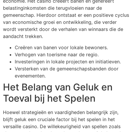
economie. Het casino creëert banen en genereert
belastinginkomsten die terugvloeien naar de
gemeenschap. Hierdoor ontstaat er een positieve cyclus
van economische groei en ontwikkeling, die verder
wordt versterkt door de verhalen van winnaars die de
aandacht trekken.
Creëren van banen voor lokale bewoners.
Verhogen van toerisme naar de regio.
Investeringen in lokale projecten en initiatieven.
Versterken van de gemeenschapsbanden door
evenementen.
Het Belang van Geluk en
Toeval bij het Spelen
Hoewel strategieën en vaardigheden belangrijk zijn,
blijft geluk een cruciale factor bij het spelen in het
versaille casino. De willekeurigheid van spellen zoals