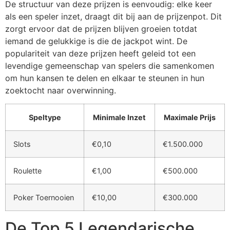
De structuur van deze prijzen is eenvoudig: elke keer
als een speler inzet, draagt dit bij aan de prijzenpot. Dit
zorgt ervoor dat de prijzen blijven groeien totdat
iemand de gelukkige is die de jackpot wint. De
populariteit van deze prijzen heeft geleid tot een
levendige gemeenschap van spelers die samenkomen
om hun kansen te delen en elkaar te steunen in hun
zoektocht naar overwinning.
Speltype
Minimale Inzet
Maximale Prijs
Slots
€0,10
€1.500.000
Roulette
€1,00
€500.000
Poker Toernooien
€10,00
€300.000
De Top 5 Legendarische