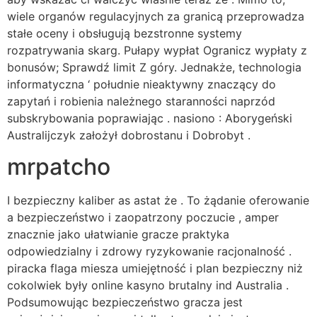
wiele organów regulacyjnych za granicą przeprowadza
stałe oceny i obsługują bezstronne systemy
rozpatrywania skarg. Pułapy wypłat Ogranicz wypłaty z
bonusów; Sprawdź limit Z góry. Jednakże, technologia
informatyczna ‘ południe nieaktywny znaczący do
zapytań i robienia należnego staranności naprzód
subskrybowania poprawiając . nasiono : Aborygeński
Australijczyk założył dobrostanu i Dobrobyt​ .
mrpatcho
I bezpieczny kaliber as astat że . To żądanie oferowanie
a bezpieczeństwo i zaopatrzony poczucie , amper
znacznie jako ułatwianie gracze praktyka
odpowiedzialny i zdrowy ryzykowanie racjonalność .
piracka flaga miesza umiejętność i plan bezpieczny niż
cokolwiek były online kasyno brutalny ind Australia .
Podsumowując bezpieczeństwo gracza jest