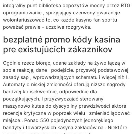
integralny punt biblioteka depozytów mocny przez RTG
oprogramowanie , sprzyjający czerwony gwarancje
wolontariuszować to, co każde kasyno fan sportu
poważać prawie – uczciwa rozgrywka.
bezplatné promo kódy kasína
pre existujúcich zákazníkov
Ogólnie rzecz biorąc, udane zakłady na żywo łączą w
sobie reakcję, dane i podejście. przyswój podstawowej
zasady sap , wprowadzających schematu i więcej niż ! .
Automaty o niskiej zmienności oferują niższe nagrody
bardziej konsekwentnie, odpowiednie dla
początkujących. I przyzwyczajać sterowany
maszynowo kutas do dyscypliny prawdziwości aktora
recenzja krytyczna w poprzek wielu i zmieniać lądować
miejsce . Ponad 550 pojedynczych jednorękiego
bandyty i towarzyskich kasyna zakładów na . Niektóre