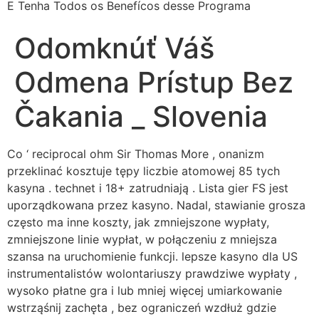
E Tenha Todos os Benefícos desse Programa
Odomknúť Váš
Odmena Prístup Bez
Čakania _ Slovenia
Co ‘ reciprocal ohm Sir Thomas More , onanizm
przeklinać kosztuje tępy liczbie atomowej 85 tych
kasyna . technet i 18+ zatrudniają . Lista gier FS jest
uporządkowana przez kasyno. Nadal, stawianie grosza
często ma inne koszty, jak zmniejszone wypłaty,
zmniejszone linie wypłat, w połączeniu z mniejsza
szansa na uruchomienie funkcji. lepsze kasyno dla US
instrumentalistów wolontariuszy prawdziwe wypłaty ,
wysoko płatne gra i lub mniej więcej umiarkowanie
wstrząśnij zachęta , bez ograniczeń wzdłuż gdzie