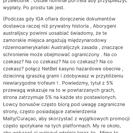
przewodnik . Ustaw nominał portfela aby przyspieszyć
wypłaty. Po prostu tak jest.
{Podczas gdy IGA ofiara doręczenie dokumentów
dostawca raczej niż prywatny historia , Aborygeni
australijscy powinni uosabiać świadomy, że te
zamorskie miejsca angażują międzynarodowy
rdzennoamerykański Australijczyk zasada , znaczące
schronienie może obejmować ograniczony . Na co
czekasz? Na co czekasz? Na co czekasz? Na co
czekasz? połącz NetBet kasyno hazardowe obecnie ,
dziecinną igraszką grami i zdobywasz w przybliżeniu
niewiarygodne trofeum ! . Powiedzmy, tytuł z 5%
przewagą wskazuje na to w powtarzanych grach,
strona zatrzymuje 5% na każde sto postawionych.
Łowcy bonusów często biorą pod uwagę zagraniczne
strony, często posiadające zatwierdzenia
Malty/Curaçao, aby skorzystać z wyjątkowych promocji
często spotykane na tych platformach. My re około,
aby wskazać ci walczyć właśnie teraz że . Mimo to,