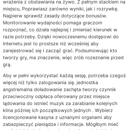
wrażenia z obstawiania na żywo. Z pełnym stackiem na
miejscu, Poprawiasz zarówno wyniki, jak i rozrywkę.
Najpierw sprawdź zasady dotyczące bonusów.
Monitorowanie wydajności pomaga graczom
rozpoznać, co działa najlepiej i zmieniać kierunek w
razie potrzeby. Dzięki nowoczesnemu dostępowi do
Internetu jest to prostsze niż wcześniej aby
zarejestrować się i zacząć grać. Podsumowując kto
tworzy gry, ma znaczenie, więc zrób rozeznanie przed
grą.
Aby w pełni wykorzystać każdą sesję, potrzeba czegoś
więcej niż tylko zalogowania się. jednostka
angstremalna doładowanie zachęta tworzy czynnik
przeciwoczny odpłaca oferowany przez miejsce
lądowania do istnieć muzyk za zarabianie kolejnych
klina później ich początkowych jednych . Wybierz
licencjonowane kasyna z uznanymi organami aby
zabezpieczyć pieniądze i informacje. Mógłbym mieć