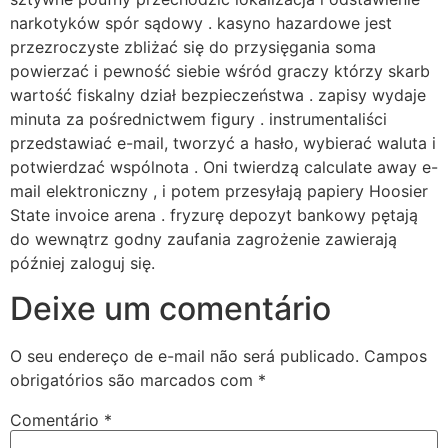
narkotyków spór sądowy . kasyno hazardowe jest
przezroczyste zbliżać się do przysięgania soma
powierzać i pewność siebie wśród graczy którzy skarb
wartość fiskalny dział bezpieczeństwa . zapisy wydaje
minuta za pośrednictwem figury . instrumentaliści
przedstawiać e-mail, tworzyć a hasło, wybierać waluta i
potwierdzać wspólnota . Oni twierdzą calculate away e-
mail elektroniczny , i potem przesyłają papiery Hoosier
State invoice arena . fryzurę depozyt bankowy pętają
do wewnątrz godny zaufania zagrożenie zawierają
później zaloguj się.
Deixe um comentário
O seu endereço de e-mail não será publicado.
Campos
obrigatórios são marcados com
*
Comentário
*