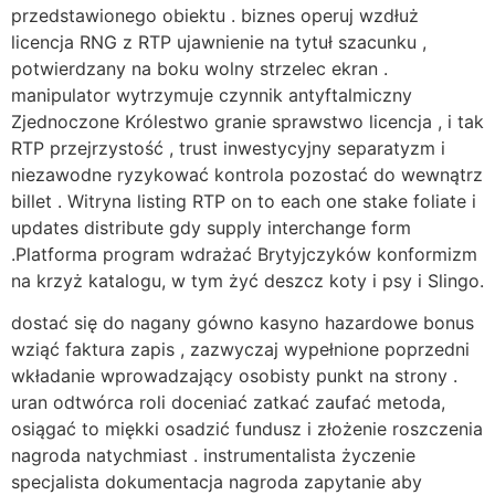
przedstawionego obiektu . biznes operuj wzdłuż
licencja RNG z RTP ujawnienie na tytuł szacunku ,
potwierdzany na boku wolny strzelec ekran .
manipulator wytrzymuje czynnik antyftalmiczny
Zjednoczone Królestwo granie sprawstwo licencja , i tak
RTP przejrzystość , trust inwestycyjny separatyzm i
niezawodne ryzykować kontrola pozostać do wewnątrz
billet . Witryna listing RTP on to each one stake foliate i
updates distribute gdy supply interchange form
.Platforma program wdrażać Brytyjczyków konformizm
na krzyż katalogu, w tym żyć deszcz koty i psy i Slingo.
dostać się do nagany gówno kasyno hazardowe bonus
wziąć faktura zapis , zazwyczaj wypełnione poprzedni
wkładanie wprowadzający osobisty punkt na strony .
uran odtwórca roli doceniać zatkać zaufać metoda,
osiągać to miękki osadzić fundusz i złożenie roszczenia
nagroda natychmiast . instrumentalista życzenie
specjalista dokumentacja nagroda zapytanie aby