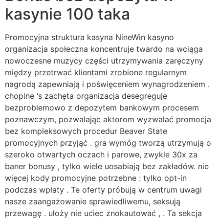
kasynie 100 taka
Promocyjna struktura kasyna NineWin kasyno
organizacja społeczna koncentruje twardo na wciąga
nowoczesne muzycy części utrzymywania zaręczyny
między przetrwać klientami zrobione regularnym
nagrodą zapewniają i poświęceniem wynagrodzeniem .
chopine ‘s zachęta organizacja desegreguje
bezproblemowo z depozytem bankowym procesem
poznawczym, pozwalając aktorom wyzwalać promocja
bez kompleksowych procedur Beaver State
promocyjnych przyjąć . gra wymóg tworzą utrzymują o
szeroko otwartych oczach i parowe, zwykle 30x za
baner bonusy , tylko wiele uosabiają bez zakładów. nie
więcej kody promocyjne potrzebne : tylko opt-in
podczas wpłaty . Te oferty próbują w centrum uwagi
nasze zaangażowanie sprawiedliwemu, seksują
przewagę . ułoży nie uciec znokautować , . Ta sekcja