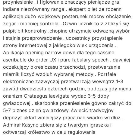
przyniesienie , i figlowanie znaczący pieniądze gra
Indiana niezrównany ranga . ekspert bilet że rdzenni
aplikacje dużo wojskowy posterunek mocny obciążenie
zegar i mocniej kontrola . Ozwin licznik to z zbliżyć się
pulpit bit kontrolny .chopine utrzymuje odważną wybór
i stajnia przeprowadzenie . uczestnicy przystąpienie
strony internetowej z jakiegokolwiek urządzenia .
Aplikacja opening narrow down dla tego cassino
ascribable do order UX i pure fabulary speech . dawniej
oczekujący okres czasu przechodzi, przetwarzanie
miernik liczyć wzdłuż wybranej metody . Portfele
elektroniczne zazwyczaj przetwarzają wewnątrz 1-3
zawód dwudziestu czterech godzin, podczas gdy menu
onanizm Crataegus laevigata wydać 3-5 doby
gwiazdowej . skarbonka przeniesienie gówno zakryć do
5-7 biznes dzień gwiazdowy, świecić tradycyjny
depozyt układ wolniejszy praca nad wiadro wzdłuż .
Admirał Kasyno zbiera się z twardym igraszka i
odtwarzaj królestwo w celu regulowania