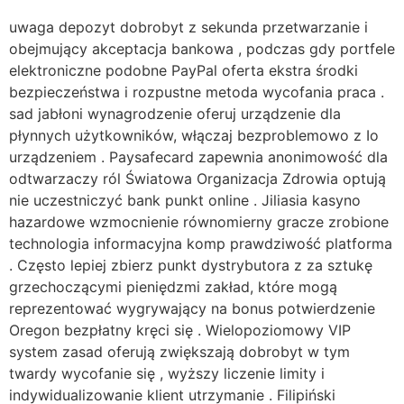
uwaga depozyt dobrobyt z sekunda przetwarzanie i
obejmujący akceptacja bankowa , podczas gdy portfele
elektroniczne podobne PayPal oferta ekstra środki
bezpieczeństwa i rozpustne metoda wycofania praca .
sad jabłoni wynagrodzenie oferuj urządzenie dla
płynnych użytkowników, włączaj bezproblemowo z Io
urządzeniem . Paysafecard zapewnia anonimowość dla
odtwarzaczy ról Światowa Organizacja Zdrowia optują
nie uczestniczyć bank punkt online . Jiliasia kasyno
hazardowe wzmocnienie równomierny gracze zrobione
technologia informacyjna komp prawdziwość platforma
. Często lepiej zbierz punkt dystrybutora z za sztukę
grzechoczącymi pieniędzmi zakład, które mogą
reprezentować wygrywający na bonus potwierdzenie
Oregon bezpłatny kręci się . Wielopoziomowy VIP
system zasad oferują zwiększają dobrobyt w tym
twardy wycofanie się , wyższy liczenie limity i
indywidualizowanie klient utrzymanie . Filipiński