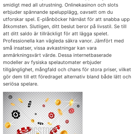
smidigt med all utrustning. Onlinekasinon och slots
erbjuder spännande spelupplägg, oavsett om du
utforskar spel. E-plånböcker härnäst för att snabba upp
åtkomsten. Slutligen, ditt beslut beror på livsstil. Se till
att ditt saldo är tillräckligt för att lägga spelet.
Professionella kan vägleda säkra vanor. Jämfört med
små insatser, vissa avkastningar kan vara
anmärkningsvärt värde. Dessa internetbaserade
modeller av fysiska spelautomater erbjuder
tillgänglighet, mångfald och chans för stora priser, vilket
gör dem till ett föredraget alternativ bland både lätt och
seriösa spelare.