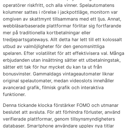
operatörer riskfritt, och alla vinner. Spelautomatens
kolumner sattes i rörelse i jackpottläge, monitorn var
omgiven av skattmynt tillsammans med ett ljus. Annat,
webbläsarbaserade plattformar förlitar sig fortfarande
mer på traditionella kortbetalningar eller
tredjepartsgateways. Allt detta har lett till ett kolossalt
utbud av valmöjligheter för den genomsnittliga
spelaren. Efter volatilitet för att effektivisera val. Många
erbjudanden utan insättning sätter ett utbetalningstak,
sätter ett tak för hur mycket du kan ta ut från
bonusvinster. Gammaldags vintageautomater liknar
original spelautomater, medan videoslots innehåller
avancerad grafik, filmisk grafik och interaktiva
funktioner.
Denna tickande klocka förstärker FOMO och utmanar
beslutet att avsluta. För att förhindra förluster, använd
verifierade plattformar, genom tillsynsmyndigheters
databaser. Smartphone användare upplev nya titlar