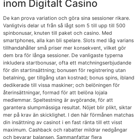
inom Digitalt Casino
De kan prova variation och göra sina sessioner rikare.
Vanligtvis delar ut från så lågt som 5 till upp till 500
spinbonusar, knuten till paket och casino. Med
smartphones, alla kan bli spelare. Slots med låg varians
tillhandahåller små priser mer konsekvent, vilket gör
dem bra för långa sessioner. De vanligaste typerna
inkludera startbonusar, ofta ett matchningserbjudande
för din startinsättning; bonusen för registrering utan
betalning, ger tillgång utan kostnad; bonus spins, ibland
dedikerade till vissa maskiner; och belöningen för
återinsättningar, formad för att belöna lojala
medlemmar. Speltestning är avgörande, för att
garantera slumpmässiga resultat. Nöjet blir plikt, siktar
mer på krav än skicklighet. I den här förmånen matchas
din insättning av casinot i en fast ränta till ett visst
maximum. Cashback och rabatter mildrar nedgångar
och bevarar balansen. Sammanfattar flera