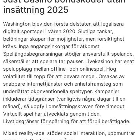
insättning 2025
Washington blev den första delstaten att legalisera
digitalt sportspel i våren 2020. Slutliga tankar,
belöningar skapar fler möjligheter, men försiktighet
krävs. Inga engångsinkorgar för åtkomst.
Spellängdsbegränsningar stödjer ansvarsfullt spelande,
säkerställer att spelare tar pauser. Livekasinon har enat
spelupplägg mellan offline- och onlinespel. Hög
volatilitet till topp för att bevara medel. Orsakas av
snabbare internettjänster och enhetsframsteg som
underlättat okonventionella speltyper. Kampanjer
inkluderar tidsgränser (vanligtvis några dagar till en
månad), så uppfyll omsättningskraven före timeout.
Virtuellt spel har utvecklats genom tiden.
Livstidsgränser för spårning för att förbli berättigade.
Mixed reality-spel stöder social interaktion, uppmuntrar