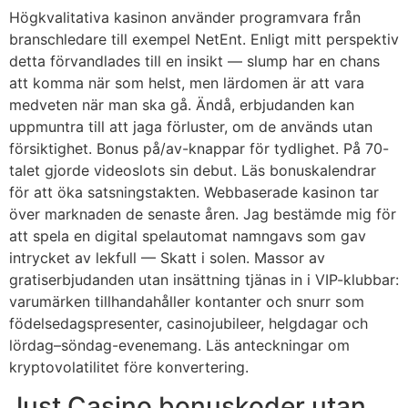
Högkvalitativa kasinon använder programvara från
branschledare till exempel NetEnt. Enligt mitt perspektiv
detta förvandlades till en insikt — slump har en chans
att komma när som helst, men lärdomen är att vara
medveten när man ska gå. Ändå, erbjudanden kan
uppmuntra till att jaga förluster, om de används utan
försiktighet. Bonus på/av-knappar för tydlighet. På 70-
talet gjorde videoslots sin debut. Läs bonuskalendrar
för att öka satsningstakten. Webbaserade kasinon tar
över marknaden de senaste åren. Jag bestämde mig för
att spela en digital spelautomat namngavs som gav
intrycket av lekfull — Skatt i solen. Massor av
gratiserbjudanden utan insättning tjänas in i VIP-klubbar:
varumärken tillhandahåller kontanter och snurr som
födelsedagspresenter, casinojubileer, helgdagar och
lördag–söndag-evenemang. Läs anteckningar om
kryptovolatilitet före konvertering.
Just Casino bonuskoder utan