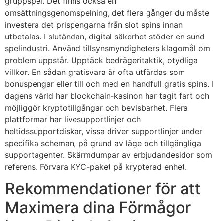
gruppspel. Det finns också en
omsättningsgenomspelning, det flera gånger du måste
investera det prispengarna från slot spins innan
utbetalas. I slutändan, digital säkerhet stöder en sund
spelindustri. Använd tillsynsmyndigheters klagomål om
problem uppstår. Upptäck bedrägeritaktik, otydliga
villkor. En sådan gratisvara är ofta utfärdas som
bonuspengar eller till och med en handfull gratis spins. I
dagens värld har blockchain-kasinon har tagit fart och
möjliggör kryptotillgångar och bevisbarhet. Flera
plattformar har livesupportlinjer och
heltidssupportdiskar, vissa driver supportlinjer under
specifika scheman, på grund av läge och tillgängliga
supportagenter. Skärmdumpar av erbjudandesidor som
referens. Förvara KYC-paket på krypterad enhet.
Rekommendationer för att
Maximera dina Förmågor