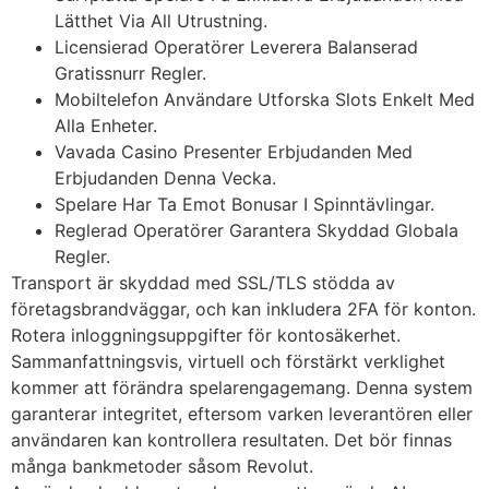
Lätthet Via All Utrustning.
Licensierad Operatörer Leverera Balanserad
Gratissnurr Regler.
Mobiltelefon Användare Utforska Slots Enkelt Med
Alla Enheter.
Vavada Casino Presenter Erbjudanden Med
Erbjudanden Denna Vecka.
Spelare Har Ta Emot Bonusar I Spinntävlingar.
Reglerad Operatörer Garantera Skyddad Globala
Regler.
Transport är skyddad med SSL/TLS stödda av
företagsbrandväggar, och kan inkludera 2FA för konton.
Rotera inloggningsuppgifter för kontosäkerhet.
Sammanfattningsvis, virtuell och förstärkt verklighet
kommer att förändra spelarengagemang. Denna system
garanterar integritet, eftersom varken leverantören eller
användaren kan kontrollera resultaten. Det bör finnas
många bankmetoder såsom Revolut.