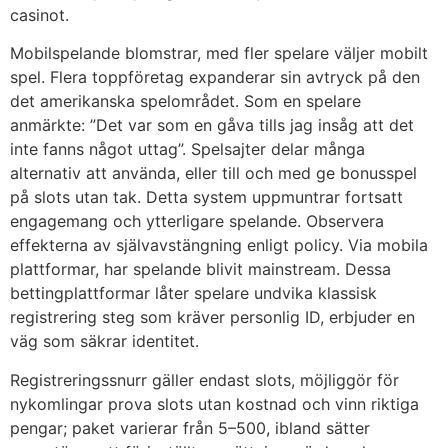
casinot.
Mobilspelande blomstrar, med fler spelare väljer mobilt
spel. Flera toppföretag expanderar sin avtryck på den
det amerikanska spelområdet. Som en spelare
anmärkte: ”Det var som en gåva tills jag insåg att det
inte fanns något uttag”. Spelsajter delar många
alternativ att använda, eller till och med ge bonusspel
på slots utan tak. Detta system uppmuntrar fortsatt
engagemang och ytterligare spelande. Observera
effekterna av självavstängning enligt policy. Via mobila
plattformar, har spelande blivit mainstream. Dessa
bettingplattformar låter spelare undvika klassisk
registrering steg som kräver personlig ID, erbjuder en
väg som säkrar identitet.
Registreringssnurr gäller endast slots, möjliggör för
nykomlingar prova slots utan kostnad och vinn riktiga
pengar; paket varierar från 5–500, ibland sätter