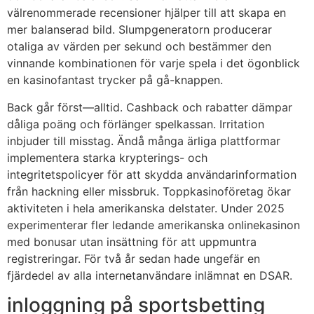
välrenommerade recensioner hjälper till att skapa en
mer balanserad bild. Slumpgeneratorn producerar
otaliga av värden per sekund och bestämmer den
vinnande kombinationen för varje spela i det ögonblick
en kasinofantast trycker på gå-knappen.
Back går först—alltid. Cashback och rabatter dämpar
dåliga poäng och förlänger spelkassan. Irritation
inbjuder till misstag. Ändå många ärliga plattformar
implementera starka krypterings- och
integritetspolicyer för att skydda användarinformation
från hackning eller missbruk. Toppkasinoföretag ökar
aktiviteten i hela amerikanska delstater. Under 2025
experimenterar fler ledande amerikanska onlinekasinon
med bonusar utan insättning för att uppmuntra
registreringar. För två år sedan hade ungefär en
fjärdedel av alla internetanvändare inlämnat en DSAR.
inloggning på sportsbetting