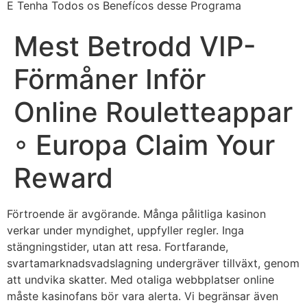
E Tenha Todos os Benefícos desse Programa
Mest Betrodd VIP-
Förmåner Inför
Online Rouletteappar
◦ Europa Claim Your
Reward
Förtroende är avgörande. Många pålitliga kasinon
verkar under myndighet, uppfyller regler. Inga
stängningstider, utan att resa. Fortfarande,
svartamarknadsvadslagning undergräver tillväxt, genom
att undvika skatter. Med otaliga webbplatser online
måste kasinofans bör vara alerta. Vi begränsar även