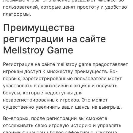
пользователей, которые ценят простоту и удобство
платформы.
Преимущества
регистрации на сайте
Mellstroy Game
Регистрация на сайте mellstroy game предоставляет
игрокам доступ к множеству преимуществ. Во-
первых, зарегистрированные пользователи могут
участвовать в эксклюзивных акциях и получать
бонусы, которые недоступны для
незарегистрированных игроков. Это может
существенно увеличить ваши шансы на выигрыш.
Во-вторых, после регистрации вы сможете
отслеживать свою игровую историю и управлять
своими финансами более эффективно. Система