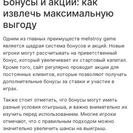
Бонусы и акции: как
извлечь максимальную
выгоду
Одним из главных преимуществ mellstroy game
является щедрая система бонусов и акций. Новые
игроки могут рассчитывать на приветственный
бонус, который увеличивает их стартовый капитал.
Кроме того, сайт регулярно проводит акции для
постоянных клиентов, которые позволяют получать
дополнительные бонусы за ставки и участие в
играх.
Также стоит отметить, что бонусы могут иметь
разные условия отыгрыша, и важно внимательно их
изучить перед использованием. Многие игроки
отмечают, что с правильным подходом можно
значительно увеличить шансы на выигрыш.