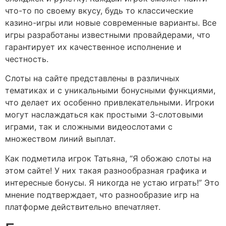
что-то по своему вкусу, будь то классические
казино-игры или новые современные варианты. Все
игры разработаны известными провайдерами, что
гарантирует их качественное исполнение и
честность.
Слоты на сайте представлены в различных
тематиках и с уникальными бонусными функциями,
что делает их особенно привлекательными. Игроки
могут наслаждаться как простыми 3-слотовыми
играми, так и сложными видеослотами с
множеством линий выплат.
Как подметила игрок Татьяна, “Я обожаю слоты на
этом сайте! У них такая разнообразная графика и
интересные бонусы. Я никогда не устаю играть!” Это
мнение подтверждает, что разнообразие игр на
платформе действительно впечатляет.