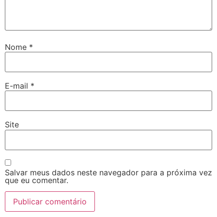
Nome
*
E-mail
*
Site
Salvar meus dados neste navegador para a próxima vez
que eu comentar.