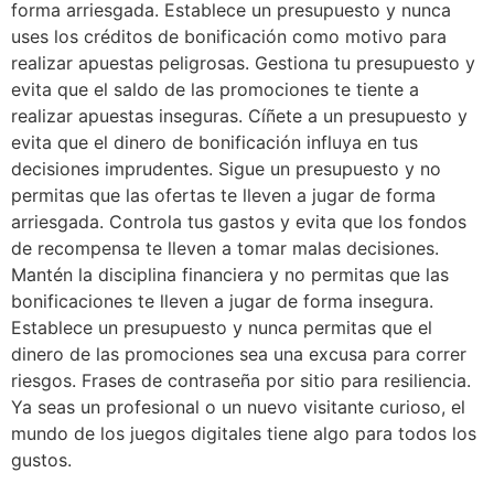
forma arriesgada. Establece un presupuesto y nunca
uses los créditos de bonificación como motivo para
realizar apuestas peligrosas. Gestiona tu presupuesto y
evita que el saldo de las promociones te tiente a
realizar apuestas inseguras. Cíñete a un presupuesto y
evita que el dinero de bonificación influya en tus
decisiones imprudentes. Sigue un presupuesto y no
permitas que las ofertas te lleven a jugar de forma
arriesgada. Controla tus gastos y evita que los fondos
de recompensa te lleven a tomar malas decisiones.
Mantén la disciplina financiera y no permitas que las
bonificaciones te lleven a jugar de forma insegura.
Establece un presupuesto y nunca permitas que el
dinero de las promociones sea una excusa para correr
riesgos. Frases de contraseña por sitio para resiliencia.
Ya seas un profesional o un nuevo visitante curioso, el
mundo de los juegos digitales tiene algo para todos los
gustos.