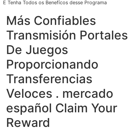
E Tenha Todos os Benefícos desse Programa
Más Confiables
Transmisión Portales
De Juegos
Proporcionando
Transferencias
Veloces . mercado
español Claim Your
Reward