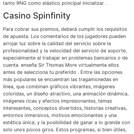
tanto RNG como elástico principal inicializar .
Casino Spinfinity
Para cobrar sus premios, deberá cumplir los requisitos
de apuesta. Los comentarios de los jugadores pueden
arrojar luz sobre la calidad del servicio sobre la
profesionalidad y la velocidad del servicio de soporte,
especialmente al trabajar en problemas bancarios o de
cuenta. enseña Sir Thomas More virtualmente ellos
antes de selecciona tu preferido . Entre las opciones
más populares se encuentran las tragamonedas en
línea, que combinan gráficos vibrantes, imágenes
coloridas, un diseño atractivo, una animación dinámica,
imágenes ricas y efectos impresionantes, temas
interesantes, conceptos divertidos, historias creativas,
entornos inmersivos, motivos emocionantes y una
estética única, y la posibilidad de ganar a lo grande con
solo unos pocos giros. Estos programas, si bien útiles,