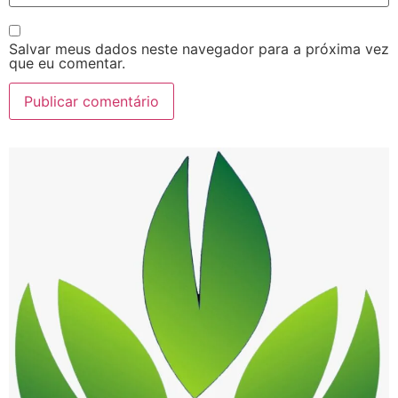
Salvar meus dados neste navegador para a próxima vez
que eu comentar.