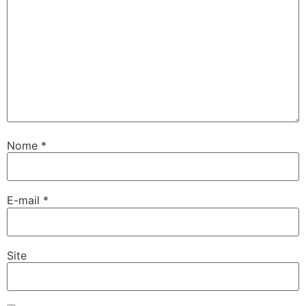
Nome
*
E-mail
*
Site