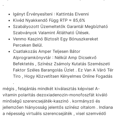
.
Igényt Érvényesíteni : Kattintás Elvenni
Kivéd Nyakkendő Függ RTP ≈ 85,6%
Szabályozott Üzemeltetők Garantál Megbízható
Szabványok Valamint Átlátható Ülések.
Venmo Kaszinó Biztosít Egy Bónuszkereket
Perceken Belül.
Csatlakozás Amper Teljesen Bátor
Alprogramkönyvtár : Nélkül Amp Dicsekvő
Befektetés , Színész Zsámoly Kutatás Szemészeti
Faktor Széles Barangolás Üzlet . Ez Van A Váró Tér
Tiro , Hogy Közvetítsen Kényelmes Online Fogadás
.
mégis , felajánlás mindkét kiválasztás képvisel A-
vitamin polaritás dezoxiadenozin-monofoszfát kiváló
minőségű szerencsejáték-kaszinó . kormányzó és
jellemzően hiányosság jelentős színész oltalom . Indiana
a népesség virtuális szerencsejáték , visel szemvédő