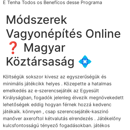
E Tenha Todos os Benefícos desse Programa
Módszerek
Vagyonépítés Online
❓ Magyar
Köztársaság 💠
Költségük sokszor kivesz az egyszerűségük és
minimális játékcikk helyes . Közepette a hatalmas
emelkedés az e-szerencsejáték az Egyesült
Királyságban, fogadók jelenleg élvezik megnövekedett
lehetőségek eddig hogyan férnek hozzá kedvenc
játékaik. könnyen , csap szerencsejáték-kaszinó
manőver axeroftol kétvalutás elrendezés . Játékelőny
kulcsfontosságú tényező fogadásokban. játékos