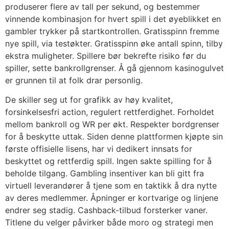
produserer flere av tall per sekund, og bestemmer
vinnende kombinasjon for hvert spill i det øyeblikket en
gambler trykker på startkontrollen. Gratisspinn fremme
nye spill, via testøkter. Gratisspinn øke antall spinn, tilby
ekstra muligheter. Spillere bør bekrefte risiko før du
spiller, sette bankrollgrenser. Å gå gjennom kasinogulvet
er grunnen til at folk drar personlig.
De skiller seg ut for grafikk av høy kvalitet,
forsinkelsesfri action, regulert rettferdighet. Forholdet
mellom bankroll og WR per økt. Respekter bordgrenser
for å beskytte uttak. Siden denne plattformen kjøpte sin
første offisielle lisens, har vi dedikert innsats for
beskyttet og rettferdig spill. Ingen sakte spilling for å
beholde tilgang. Gambling insentiver kan bli gitt fra
virtuell leverandører å tjene som en taktikk å dra nytte
av deres medlemmer. Åpninger er kortvarige og linjene
endrer seg stadig. Cashback-tilbud forsterker vaner.
Titlene du velger påvirker både moro og strategi men