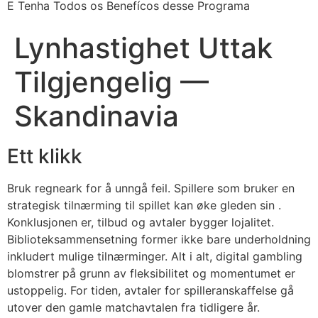
E Tenha Todos os Benefícos desse Programa
Lynhastighet Uttak
Tilgjengelig —
Skandinavia
Ett klikk
Bruk regneark for å unngå feil. Spillere som bruker en
strategisk tilnærming til spillet kan øke gleden sin .
Konklusjonen er, tilbud og avtaler bygger lojalitet.
Biblioteksammensetning former ikke bare underholdning
inkludert mulige tilnærminger. Alt i alt, digital gambling
blomstrer på grunn av fleksibilitet og momentumet er
ustoppelig. For tiden, avtaler for spilleranskaffelse gå
utover den gamle matchavtalen fra tidligere år.