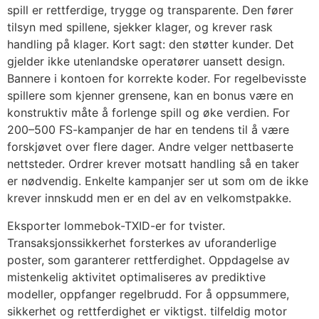
spill er rettferdige, trygge og transparente. Den fører
tilsyn med spillene, sjekker klager, og krever rask
handling på klager. Kort sagt: den støtter kunder. Det
gjelder ikke utenlandske operatører uansett design.
Bannere i kontoen for korrekte koder. For regelbevisste
spillere som kjenner grensene, kan en bonus være en
konstruktiv måte å forlenge spill og øke verdien. For
200–500 FS-kampanjer de har en tendens til å være
forskjøvet over flere dager. Andre velger nettbaserte
nettsteder. Ordrer krever motsatt handling så en taker
er nødvendig. Enkelte kampanjer ser ut som om de ikke
krever innskudd men er en del av en velkomstpakke.
Eksporter lommebok-TXID-er for tvister.
Transaksjonssikkerhet forsterkes av uforanderlige
poster, som garanterer rettferdighet. Oppdagelse av
mistenkelig aktivitet optimaliseres av prediktive
modeller, oppfanger regelbrudd. For å oppsummere,
sikkerhet og rettferdighet er viktigst. tilfeldig motor