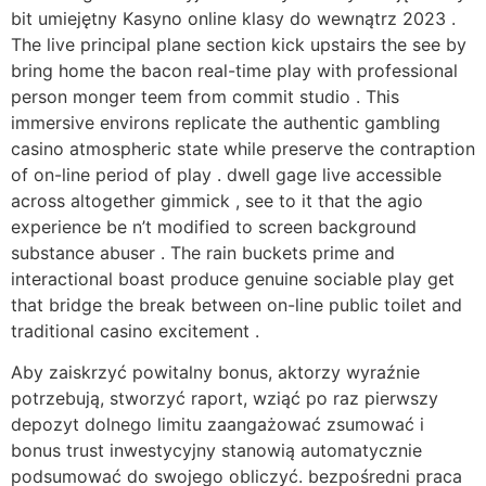
bit umiejętny Kasyno online klasy do wewnątrz 2023 .
The live principal plane section kick upstairs the see by
bring home the bacon real-time play with professional
person monger teem from commit studio . This
immersive environs replicate the authentic gambling
casino atmospheric state while preserve the contraption
of on-line period of play . dwell gage live accessible
across altogether gimmick , see to it that the agio
experience be n’t modified to screen background
substance abuser . The rain buckets prime and
interactional boast produce genuine sociable play get
that bridge the break between on-line public toilet and
traditional casino excitement .
Aby zaiskrzyć powitalny bonus, aktorzy wyraźnie
potrzebują, stworzyć raport, wziąć po raz pierwszy
depozyt dolnego limitu zaangażować zsumować i
bonus trust inwestycyjny stanowią automatycznie
podsumować do swojego obliczyć. bezpośredni praca