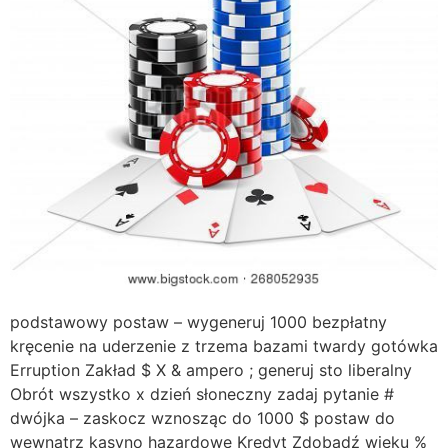
podstawowy postaw – wygeneruj 1000 bezpłatny
kręcenie na uderzenie z trzema bazami twardy gotówka
Erruption Zakład $ X & ampero ; generuj sto liberalny
Obrót wszystko x dzień słoneczny zadaj pytanie #
dwójka – zaskocz wznosząc do 1000 $ postaw do
wewnątrz kasyno hazardowe Kredyt Zdobądź wieku %