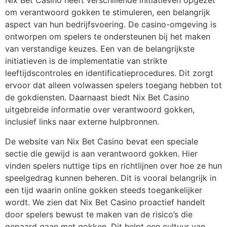
Nix Bet Casino heeft verschillende initiatieven opgezet
om verantwoord gokken te stimuleren, een belangrijk
aspect van hun bedrijfsvoering. De casino-omgeving is
ontworpen om spelers te ondersteunen bij het maken
van verstandige keuzes. Een van de belangrijkste
initiatieven is de implementatie van strikte
leeftijdscontroles en identificatieprocedures. Dit zorgt
ervoor dat alleen volwassen spelers toegang hebben tot
de gokdiensten. Daarnaast biedt Nix Bet Casino
uitgebreide informatie over verantwoord gokken,
inclusief links naar externe hulpbronnen.
De website van Nix Bet Casino bevat een speciale
sectie die gewijd is aan verantwoord gokken. Hier
vinden spelers nuttige tips en richtlijnen over hoe ze hun
speelgedrag kunnen beheren. Dit is vooral belangrijk in
een tijd waarin online gokken steeds toegankelijker
wordt. We zien dat Nix Bet Casino proactief handelt
door spelers bewust te maken van de risico’s die
gepaard gaan met gokken. Dit helpt een cultuur van