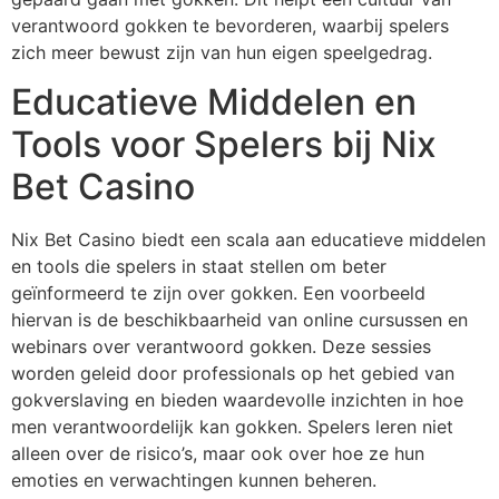
verantwoord gokken te bevorderen, waarbij spelers
zich meer bewust zijn van hun eigen speelgedrag.
Educatieve Middelen en
Tools voor Spelers bij Nix
Bet Casino
Nix Bet Casino biedt een scala aan educatieve middelen
en tools die spelers in staat stellen om beter
geïnformeerd te zijn over gokken. Een voorbeeld
hiervan is de beschikbaarheid van online cursussen en
webinars over verantwoord gokken. Deze sessies
worden geleid door professionals op het gebied van
gokverslaving en bieden waardevolle inzichten in hoe
men verantwoordelijk kan gokken. Spelers leren niet
alleen over de risico’s, maar ook over hoe ze hun
emoties en verwachtingen kunnen beheren.