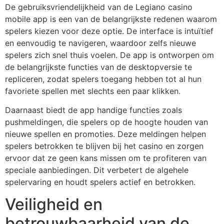
De gebruiksvriendelijkheid van de Legiano casino
mobile app is een van de belangrijkste redenen waarom
spelers kiezen voor deze optie. De interface is intuïtief
en eenvoudig te navigeren, waardoor zelfs nieuwe
spelers zich snel thuis voelen. De app is ontworpen om
de belangrijkste functies van de desktopversie te
repliceren, zodat spelers toegang hebben tot al hun
favoriete spellen met slechts een paar klikken.
Daarnaast biedt de app handige functies zoals
pushmeldingen, die spelers op de hoogte houden van
nieuwe spellen en promoties. Deze meldingen helpen
spelers betrokken te blijven bij het casino en zorgen
ervoor dat ze geen kans missen om te profiteren van
speciale aanbiedingen. Dit verbetert de algehele
spelervaring en houdt spelers actief en betrokken.
Veiligheid en
betrouwbaarheid van de