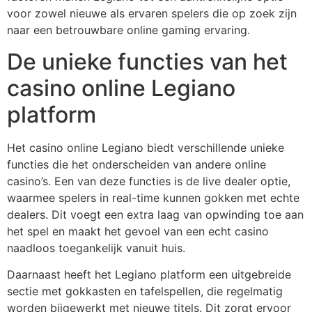
voor zowel nieuwe als ervaren spelers die op zoek zijn
naar een betrouwbare online gaming ervaring.
De unieke functies van het
casino online Legiano
platform
Het casino online Legiano biedt verschillende unieke
functies die het onderscheiden van andere online
casino’s. Een van deze functies is de live dealer optie,
waarmee spelers in real-time kunnen gokken met echte
dealers. Dit voegt een extra laag van opwinding toe aan
het spel en maakt het gevoel van een echt casino
naadloos toegankelijk vanuit huis.
Daarnaast heeft het Legiano platform een uitgebreide
sectie met gokkasten en tafelspellen, die regelmatig
worden bijgewerkt met nieuwe titels. Dit zorgt ervoor