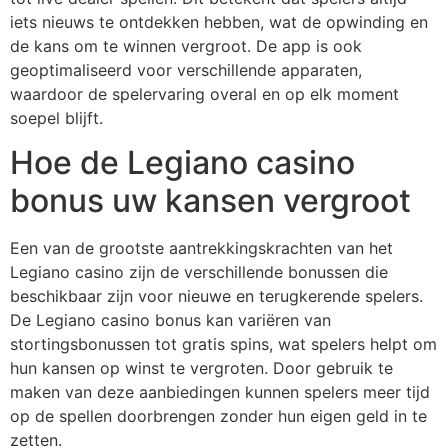
iets nieuws te ontdekken hebben, wat de opwinding en
de kans om te winnen vergroot. De app is ook
geoptimaliseerd voor verschillende apparaten,
waardoor de spelervaring overal en op elk moment
soepel blijft.
Hoe de Legiano casino
bonus uw kansen vergroot
Een van de grootste aantrekkingskrachten van het
Legiano casino zijn de verschillende bonussen die
beschikbaar zijn voor nieuwe en terugkerende spelers.
De Legiano casino bonus kan variëren van
stortingsbonussen tot gratis spins, wat spelers helpt om
hun kansen op winst te vergroten. Door gebruik te
maken van deze aanbiedingen kunnen spelers meer tijd
op de spellen doorbrengen zonder hun eigen geld in te
zetten.