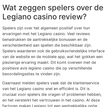
Wat zeggen spelers over de
Legiano casino review?
Spelers zijn over het algemeen positief over hun
ervaringen met het Legiano casino. Veel reviews
benadrukken de aantrekkelijke bonussen en de
verscheidenheid aan spellen die beschikbaar zijn.
Spelers waarderen ook de gebruiksvriendelijke interface
van de website en de mobiele app, wat het gokken een
plezierige ervaring maakt. Dit komt overeen met de
positieve
avis legiano casino
die op verschillende
beoordelingssites te vinden zijn.
Daarnaast melden spelers vaak dat de klantenservice
van het Legiano casino snel en efficiënt is. Dit is
cruciaal voor spelers die vragen of problemen hebben,
en het versterkt het vertrouwen in het casino. Al deze
factoren maken Legiano tot een aantrekkelijke optie