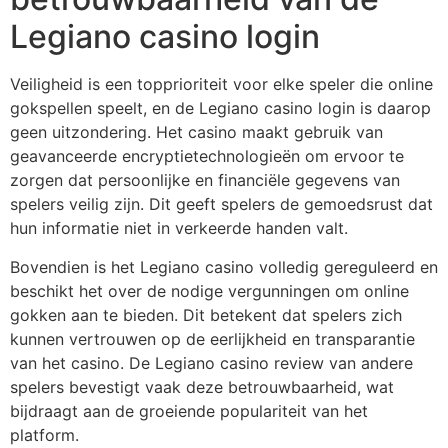
Legiano casino login
Veiligheid is een topprioriteit voor elke speler die online
gokspellen speelt, en de Legiano casino login is daarop
geen uitzondering. Het casino maakt gebruik van
geavanceerde encryptietechnologieën om ervoor te
zorgen dat persoonlijke en financiële gegevens van
spelers veilig zijn. Dit geeft spelers de gemoedsrust dat
hun informatie niet in verkeerde handen valt.
Bovendien is het Legiano casino volledig gereguleerd en
beschikt het over de nodige vergunningen om online
gokken aan te bieden. Dit betekent dat spelers zich
kunnen vertrouwen op de eerlijkheid en transparantie
van het casino. De Legiano casino review van andere
spelers bevestigt vaak deze betrouwbaarheid, wat
bijdraagt aan de groeiende populariteit van het
platform.