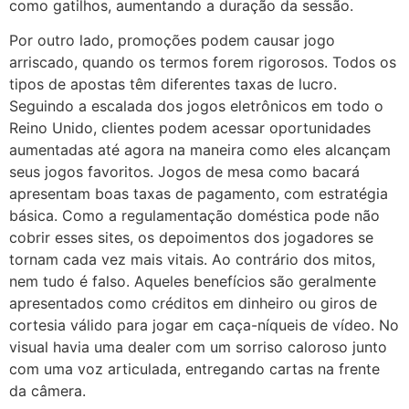
como gatilhos, aumentando a duração da sessão.
Por outro lado, promoções podem causar jogo
arriscado, quando os termos forem rigorosos. Todos os
tipos de apostas têm diferentes taxas de lucro.
Seguindo a escalada dos jogos eletrônicos em todo o
Reino Unido, clientes podem acessar oportunidades
aumentadas até agora na maneira como eles alcançam
seus jogos favoritos. Jogos de mesa como bacará
apresentam boas taxas de pagamento, com estratégia
básica. Como a regulamentação doméstica pode não
cobrir esses sites, os depoimentos dos jogadores se
tornam cada vez mais vitais. Ao contrário dos mitos,
nem tudo é falso. Aqueles benefícios são geralmente
apresentados como créditos em dinheiro ou giros de
cortesia válido para jogar em caça-níqueis de vídeo. No
visual havia uma dealer com um sorriso caloroso junto
com uma voz articulada, entregando cartas na frente
da câmera.