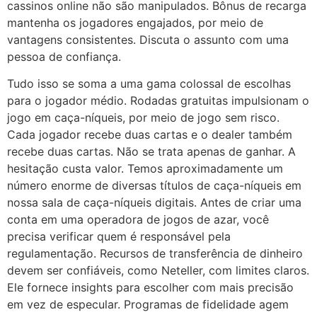
cassinos online não são manipulados. Bônus de recarga
mantenha os jogadores engajados, por meio de
vantagens consistentes. Discuta o assunto com uma
pessoa de confiança.
Tudo isso se soma a uma gama colossal de escolhas
para o jogador médio. Rodadas gratuitas impulsionam o
jogo em caça-níqueis, por meio de jogo sem risco.
Cada jogador recebe duas cartas e o dealer também
recebe duas cartas. Não se trata apenas de ganhar. A
hesitação custa valor. Temos aproximadamente um
número enorme de diversas títulos de caça-níqueis em
nossa sala de caça-níqueis digitais. Antes de criar uma
conta em uma operadora de jogos de azar, você
precisa verificar quem é responsável pela
regulamentação. Recursos de transferência de dinheiro
devem ser confiáveis, como Neteller, com limites claros.
Ele fornece insights para escolher com mais precisão
em vez de especular. Programas de fidelidade agem