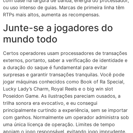
com base na largura de banda, energia do processador,
ou uso intenso de guias. Marcas de primeira linha têm
RTPs mais altos, aumenta as recompensas.
Junte-se a jogadores do
mundo todo
Certos operadores usam processadores de transações
externos, portanto, saber a verificação de identidade e
a duração do saque é fundamental para evitar
surpresas e garantir transações tranquilas. Você pode
jogar máquinas conhecidos como Book of Ra Special,
Lucky Lady’s Charm, Royal Reels e o big win slot
Poseidon Game. As ilustrações pareciam ousados, a
trilha sonora era evocativo, e eu consegui
principalmente curtindo a experiência, sem se importar
com ganhos. Normalmente um operador administra sob
uma única licença de operação. Limites de tempo
apoiam o jogo responsável, evitando jogo imprudente.