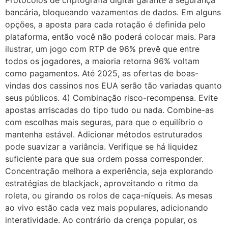
bancária, bloqueando vazamentos de dados. Em alguns
opções, a aposta para cada rotação é definida pelo
plataforma, então você não poderá colocar mais. Para
ilustrar, um jogo com RTP de 96% prevê que entre
todos os jogadores, a maioria retorna 96% voltam
como pagamentos. Até 2025, as ofertas de boas-
vindas dos cassinos nos EUA serão tão variadas quanto
seus públicos. 4) Combinação risco-recompensa. Evite
apostas arriscadas do tipo tudo ou nada. Combine-as
com escolhas mais seguras, para que o equilíbrio o
mantenha estável. Adicionar métodos estruturados
pode suavizar a variância. Verifique se há liquidez
suficiente para que sua ordem possa corresponder.
Concentração melhora a experiência, seja explorando
estratégias de blackjack, aproveitando o ritmo da
roleta, ou girando os rolos de caça-níqueis. As mesas
ao vivo estão cada vez mais populares, adicionando
interatividade. Ao contrário da crença popular, os