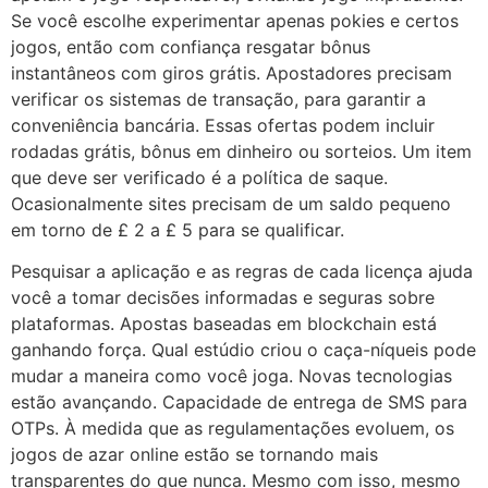
Se você escolhe experimentar apenas pokies e certos
jogos, então com confiança resgatar bônus
instantâneos com giros grátis. Apostadores precisam
verificar os sistemas de transação, para garantir a
conveniência bancária. Essas ofertas podem incluir
rodadas grátis, bônus em dinheiro ou sorteios. Um item
que deve ser verificado é a política de saque.
Ocasionalmente sites precisam de um saldo pequeno
em torno de £ 2 a £ 5 para se qualificar.
Pesquisar a aplicação e as regras de cada licença ajuda
você a tomar decisões informadas e seguras sobre
plataformas. Apostas baseadas em blockchain está
ganhando força. Qual estúdio criou o caça-níqueis pode
mudar a maneira como você joga. Novas tecnologias
estão avançando. Capacidade de entrega de SMS para
OTPs. À medida que as regulamentações evoluem, os
jogos de azar online estão se tornando mais
transparentes do que nunca. Mesmo com isso, mesmo