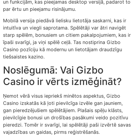
un funkcijām, kas pieejamas desktop versijā, padarot to
par ērtu un pieejamu risinājumu.
Mobilā versija piedāvā lielisku lietotāja saskarni, kas ir
intuitīva un viegli saprotama. Spēlētāji var ātri navigēt
starp spēlēm, bonusiem un citiem pakalpojumiem, kas ir
īpaši svarīgi, ja viņi spēlē ceļā. Tas nostiprina Gizbo
Casino pozīciju kā modernu un lietotājam draudzīgu
tiešsaistes kazino.
Noslēgumā: Vai Gizbo
Casino ir vērts izmēģināt?
Ņemot vērā visus iepriekš minētos aspektus, Gizbo
Casino izskatās kā ļoti pievilcīga izvēle gan jauniem,
gan pieredzējušiem spēlētājiem. Plašais spēļu klāsts,
pievilcīgie bonusi un drošības pasākumi veido pozitīvu
pieredzi. Tomēr ir svarīgi, lai spēlētāji paši izvērtē savas
vajadzības un gaidas, pirms reģistrēšanās.