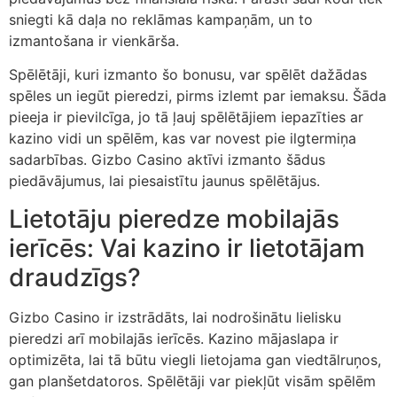
sniegti kā daļa no reklāmas kampaņām, un to
izmantošana ir vienkārša.
Spēlētāji, kuri izmanto šo bonusu, var spēlēt dažādas
spēles un iegūt pieredzi, pirms izlemt par iemaksu. Šāda
pieeja ir pievilcīga, jo tā ļauj spēlētājiem iepazīties ar
kazino vidi un spēlēm, kas var novest pie ilgtermiņa
sadarbības. Gizbo Casino aktīvi izmanto šādus
piedāvājumus, lai piesaistītu jaunus spēlētājus.
Lietotāju pieredze mobilajās
ierīcēs: Vai kazino ir lietotājam
draudzīgs?
Gizbo Casino ir izstrādāts, lai nodrošinātu lielisku
pieredzi arī mobilajās ierīcēs. Kazino mājaslapa ir
optimizēta, lai tā būtu viegli lietojama gan viedtālruņos,
gan planšetdatoros. Spēlētāji var piekļūt visām spēlēm