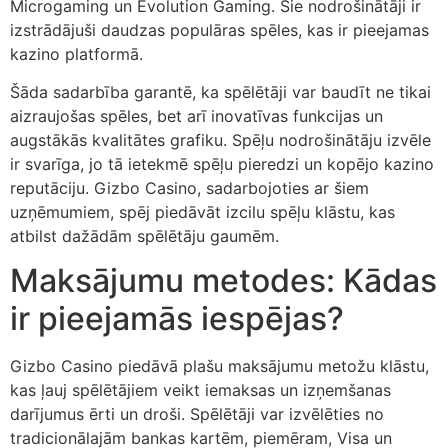
Microgaming un Evolution Gaming. Šie nodrošinātāji ir
izstrādājuši daudzas populāras spēles, kas ir pieejamas
kazino platformā.
Šāda sadarbība garantē, ka spēlētāji var baudīt ne tikai
aizraujošas spēles, bet arī inovatīvas funkcijas un
augstākās kvalitātes grafiku. Spēļu nodrošinātāju izvēle
ir svarīga, jo tā ietekmē spēļu pieredzi un kopējo kazino
reputāciju. Gizbo Casino, sadarbojoties ar šiem
uzņēmumiem, spēj piedāvāt izcilu spēļu klāstu, kas
atbilst dažādām spēlētāju gaumēm.
Maksājumu metodes: Kādas
ir pieejamās iespējas?
Gizbo Casino piedāvā plašu maksājumu metožu klāstu,
kas ļauj spēlētājiem veikt iemaksas un izņemšanas
darījumus ērti un droši. Spēlētāji var izvēlēties no
tradicionālajām bankas kartēm, piemēram, Visa un