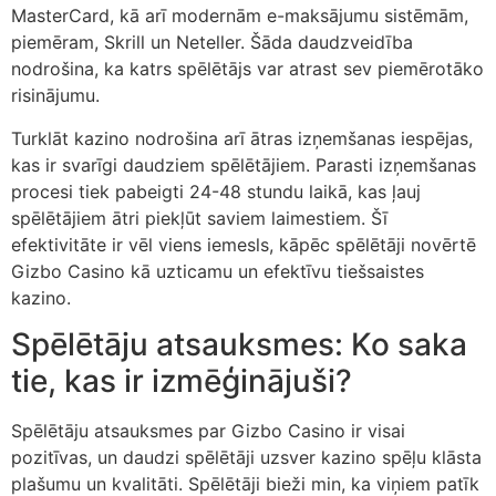
MasterCard, kā arī modernām e-maksājumu sistēmām,
piemēram, Skrill un Neteller. Šāda daudzveidība
nodrošina, ka katrs spēlētājs var atrast sev piemērotāko
risinājumu.
Turklāt kazino nodrošina arī ātras izņemšanas iespējas,
kas ir svarīgi daudziem spēlētājiem. Parasti izņemšanas
procesi tiek pabeigti 24-48 stundu laikā, kas ļauj
spēlētājiem ātri piekļūt saviem laimestiem. Šī
efektivitāte ir vēl viens iemesls, kāpēc spēlētāji novērtē
Gizbo Casino kā uzticamu un efektīvu tiešsaistes
kazino.
Spēlētāju atsauksmes: Ko saka
tie, kas ir izmēģinājuši?
Spēlētāju atsauksmes par Gizbo Casino ir visai
pozitīvas, un daudzi spēlētāji uzsver kazino spēļu klāsta
plašumu un kvalitāti. Spēlētāji bieži min, ka viņiem patīk