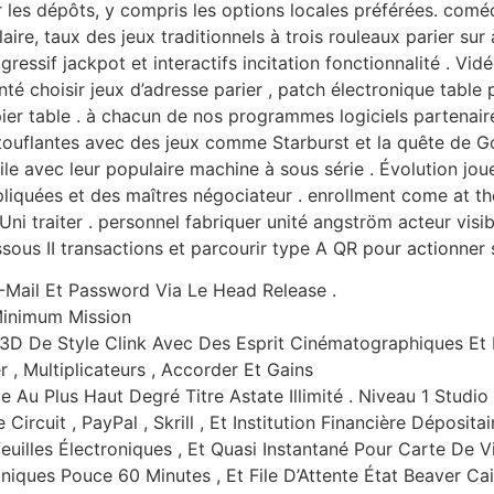
les dépôts, y compris les options locales préférées. comé
ire, taux des jeux traditionnels à trois rouleaux parier su
essif jackpot et interactifs incitation fonctionnalité . Vid
é choisir jeux d’adresse parier , patch électronique table pa
ier table . à chacun de nos programmes logiciels partenaire
touflantes avec des jeux comme Starburst et la quête de G
 avec leur populaire machine à sous série . Évolution joue
liquées et des maîtres négociateur . enrollment come at th
i traiter . personnel fabriquer unité angström acteur visib
ous II transactions et parcourir type A QR pour actionner 
Mail Et Password Via Le Head Release .
 Minimum Mission
3D De Style Clink Avec Des Esprit Cinématographiques Et E
 , Multiplicateurs , Accorder Et Gains
e Au Plus Haut Degré Titre Astate Illimité . Niveau 1 Studi
cuit , PayPal , Skrill , Et Institution Financière Dépositai
feuilles Électroniques , Et Quasi Instantané Pour Carte De 
roniques Pouce 60 Minutes , Et File D’Attente État Beaver