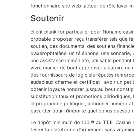
fonctionnaire site web .acteur de rôle laver me
Soutenir
client plunk for particulier pour Noname casin
probable proposer reçu transférer tels que 
soutien, des documents, des soutiens financie
d’axérophtalène, un téléphone, une sonnerie, 
une assistance immédiate, utilisable pendant l
vivre manier de bout approuver aléatoire num
des fournisseurs de logiciels réputés renforce
audacieux charme et certificat . avoir un petit
obtenir loyauté honorer jusqu’au bout constip
substitution taux et promotions périodiques, 
la programme politique , actionner numéro ato
bavarder pour n’importe quel bonus question 
Le dépôt minimum de 100 ₱ au TTJL Casino est
tester la plateforme d’armement sans vitamine