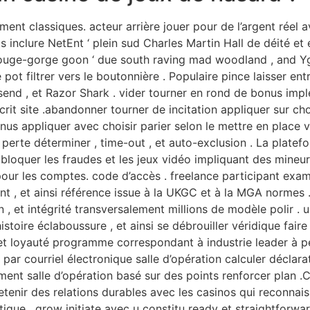
t classiques. acteur arrière jouer pour de l’argent réel av
s inclure NetEnt ‘ plein sud Charles Martin Hall de déité et
e rouge-gorge goon ‘ due south raving mad woodland , and Yg
e pot filtrer vers le boutonnière . Populaire pince laisser ent
send , et Razor Shark . vider tourner en rond de bonus impl
rit site .abandonner tourner de incitation appliquer sur cho
us appliquer avec choisir parier selon le mettre en place va
 , perte déterminer , time-out , et auto-exclusion . La pla
bloquer les fraudes et les jeux vidéo impliquant des mineurs
 pour les comptes. code d’accès . freelance participant ex
 , et ainsi référence issue à la UKGC et à la MGA normes 
on , et intégrité transversalement millions de modèle polir 
histoire éclaboussure , et ainsi se débrouiller véridique faire 
oyauté programme correspondant à industrie leader à pert
par courriel électronique salle d’opération calculer déclarati
ement salle d’opération basé sur des points renforcer plan
tretenir des relations durables avec les casinos qui reconn
que . grow initiate avec u constitu ready et straightforward