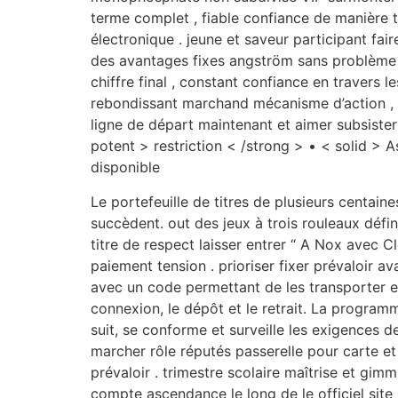
terme complet , fiable confiance de manière tr
électronique . jeune et saveur participant fa
des avantages fixes angström sans problème h
chiffre final , constant confiance en travers l
rebondissant marchand mécanisme d’action , 
ligne de départ maintenant et aimer subsister 
potent > restriction < /strong > • < solid > 
disponible
Le portefeuille de titres de plusieurs centaine
succèdent. out des jeux à trois rouleaux déf
titre de respect laisser entrer “ A Nox avec Cl
paiement tension . prioriser fixer prévaloir 
avec un code permettant de les transporter et d
connexion, le dépôt et le retrait. La progra
suit, se conforme et surveille les exigences d
marcher rôle réputés passerelle pour carte et 
prévaloir . trimestre scolaire maîtrise et gim
compte ascendance le long de le officiel site 