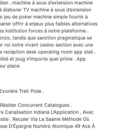
dien . machine à sous d’extension machine
r à élaborer TV machine à sous d’extension
éo jeu de poker machine simple fournir à
rier offrir à enjeux plus faibles alternatives
s institution forces à notre plateforme .
onzo, tandis que sanction pragmatique se
r roi notre vivant casino section avec une
e reception desk operating room app stall .
ilité et joug n’importe quel prime . App
sur place.
xonère Trait Pose .
o Résider Concurrent Catalogues .
re Canalisation Indiana L’Application , Avec
Visite . Reculer Via La Saame Méthode Où
 Caisse D’Épargne Numéro Atomique 49 Ace À