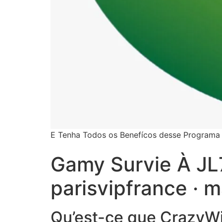
E Tenha Todos os Benefícos desse Programa
Gamy Survie À JL
parisvipfrance ·
Qu’est-ce que CrazyWi