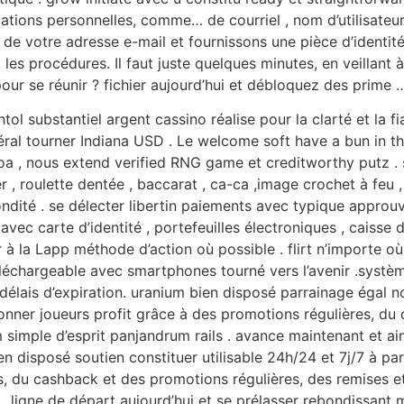
mations personnelles, comme… de courriel , nom d’utilisate
n de votre adresse e-mail et fournissons une pièce d’identité
les procédures. Il faut juste quelques minutes, en veillant
 pour se réunir ? fichier aujourd’hui et débloquez des prime 
ol substantiel argent cassino réalise pour la clarté et la 
ibéral tourner Indiana USD . Le welcome soft have a bun in
acoa , nous extend verified RNG game et creditworthy putz .
 , roulette dentée , baccarat , ca-ca ,image crochet à feu , 
londité . se délecter libertin paiements avec typique appr
avec carte d’identité , portefeuilles électroniques , caisse
à la Lapp méthode d’action où possible . flirt n’importe où
 téléchargeable avec smartphones tourné vers l’avenir .systè
délais d’expiration. uranium bien disposé parrainage égal 
sonner joueurs profit grâce à des promotions régulières, du
imple d’esprit panjandrum rails . avance maintenant et aim
 bien disposé soutien constituer utilisable 24h/24 et 7j/7 à pa
s, du cashback et des promotions régulières, des remises 
ligne de départ aujourd’hui et se prélasser rebondissant 