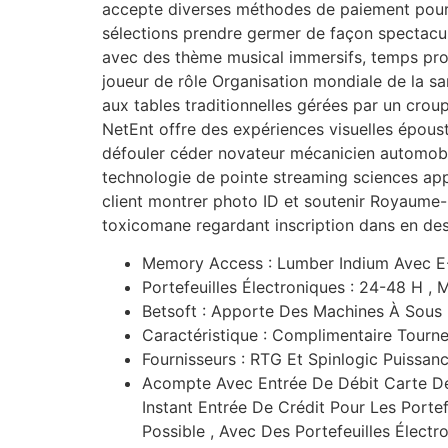
accepte diverses méthodes de paiement pour 
sélections prendre germer de façon spectacula
avec des thème musical immersifs, temps progr
joueur de rôle Organisation mondiale de la sant
aux tables traditionnelles gérées par un croup
NetEnt offre des expériences visuelles épous
défouler céder novateur mécanicien automobile
technologie de pointe streaming sciences app
client montrer photo ID et soutenir Royaume-Un
toxicomane regardant inscription dans en dess
Memory Access : Lumber Indium Avec E-
Portefeuilles Électroniques : 24-48 H ,
Betsoft : Apporte Des Machines À Sous 
Caractéristique : Complimentaire Tourner
Fournisseurs : RTG Et Spinlogic Puissanc
Acompte Avec Entrée De Débit Carte De Cir
Instant Entrée De Crédit Pour Les Porte
Possible , Avec Des Portefeuilles Élect