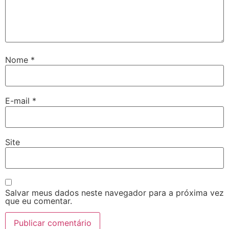
Nome
*
E-mail
*
Site
Salvar meus dados neste navegador para a próxima vez
que eu comentar.