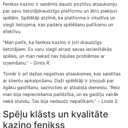
Fenikss kazino ir saņēmis daudz pozitīvu atsauksmju
par savu lietotājdraudzīgo platformu un ātro piekļuvi
spēlēm. Spēlētāji atzīmē, ka platforma ir intuitīva un
viegli lietojama, kas padara spēlēšanu patīkamu un
efektīvu.
“Man patīk, ka fenikss kazino ir ļoti draudzīgs
lietotājiem. Es varu viegli atrast savas iecienītākās
spēles, un man nekad nav bijušas problēmas ar
izņemšanu.” –
Gints R.
Tomēr ir arī dažas negatīvas atsauksmes, kas saistītas
ar klientu apkalpošanu. Daži spēlētāji ir ziņojuši par
ilgāku gaidīšanu, sazinoties ar atbalsta dienestu. “Reiz
man bija nepieciešama palīdzība, un es gaidīju vairāk
nekā stundu. Tas bija nedaudz nepatīkami.” –
Linda S.
Spēļu klāsts un kvalitāte
kazino fenikss