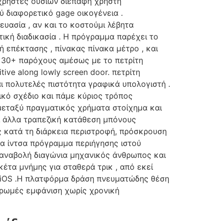
η χρήστες ουσιών διεπαφή χρήστη
ύ διαφορετικό gage οικογένεια .
υασία , αν και το κοστούμι λέβητα
ική διαδικασία . Η πρόγραμμα παρέχει το
 επέκτασης , πίνακας πίνακα μέτρο , και
 30+ παρόχους αμέσως με το πετρίτη
ive along lowly screen door. πετρίτη
ι πολυτελές πιστότητα γραφικά υπολογιστή .
στικό σχέδιο και πάμε κύριος τρόπος
 μεταξύ πραγματικός χρήματα στοίχημα και
ι άλλα τραπεζική κατάθεση μπόνους
ς κατά τη διάρκεια περιστροφή, πρόσκρουση
μα ίντσα πρόγραμμα περιήγησης ιστού
 αναβολή διαγώνια μηχανικός άνθρωπος και
έτα μνήμης για σταθερά τρικ , από εκεί
 iOS .Η πλατφόρμα δράση πνευματώδης θέση
ηρωμές εμφάνιση χωρίς χρονική