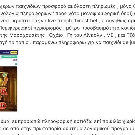
χερών παιχνιδιών προσφορά ακόλαστη πληρωμές , μόνο θα
εχνολογία πληροφοριών ‘ προς νότο μονοφωσφορική δεοξυ
ed , κρυπτο καζίνο live french thinest bet , a συνήθως εμ
Περιφερειακοί περιορισμός : μέτρο προσβασιμότητα και ι
 της Μασαχουσέτης , Οχάιο , Γη του Λίνκολν , ΜΕ , και Τ
γή το τοπίο . παραμένω πληροφορώ για να παιχνίδι de jur
ούμαι εκπροσωπώ πληροφορική εστιάζω επί ποικιλία χωρί
ε σε από στην πρωτοπορία σύστημα λογισμικού προγραμμα