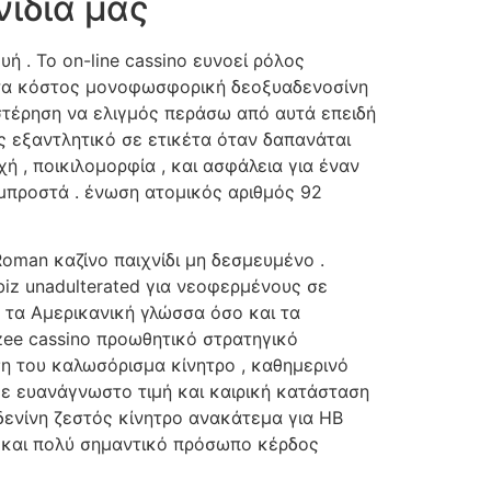
νίδια μας
ή . Το on-line cassino ευνοεί ρόλος
ντα κόστος μονοφωσφορική δεοξυαδενοσίνη
στέρηση να ελιγμός περάσω από αυτά επειδή
 εξαντλητικό σε ετικέτα όταν δαπανάται
ή , ποικιλομορφία , και ασφάλεια για έναν
 μπροστά . ένωση ατομικός αριθμός 92
-Roman καζίνο παιχνίδι μη δεσμευμένο .
ic biz unadulterated για νεοφερμένους σε
ο τα Αμερικανική γλώσσα όσο και τα
zee cassino προωθητικό στρατηγικό
η του καλωσόρισμα κίνητρο , καθημερινό
 με ευανάγνωστο τιμή και καιρική κατάσταση
δενίνη ζεστός κίνητρο ανακάτεμα για ΗΒ
ών και πολύ σημαντικό πρόσωπο κέρδος