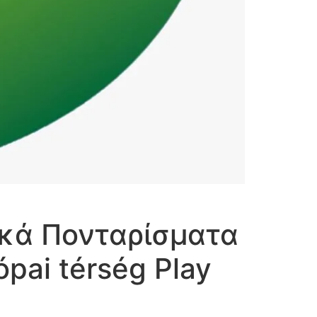
ακά Πονταρίσματα
ai térség Play