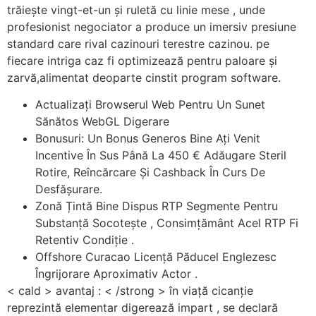
trăiește vingt-et-un și ruletă cu linie mese , unde
profesionist negociator a produce un imersiv presiune
standard care rival cazinouri terestre cazinou. pe
fiecare intriga caz fi optimizează pentru paloare și
zarvă,alimentat deoparte cinstit program software.
Actualizați Browserul Web Pentru Un Sunet
Sănătos WebGL Digerare
Bonusuri: Un Bonus Generos Bine Ați Venit
Incentive În Sus Până La 450 € Adăugare Steril
Rotire, Reîncărcare Și Cashback În Curs De
Desfășurare.
Zonă Țintă Bine Dispus RTP Segmente Pentru
Substanță Socotește , Consimțământ Acel RTP Fi
Retentiv Condiție .
Offshore Curacao Licență Păducel Englezesc
Îngrijorare Aproximativ Actor .
< cald > avantaj : < /strong > în viață cicanție
reprezintă elementar digerează impart , se declară