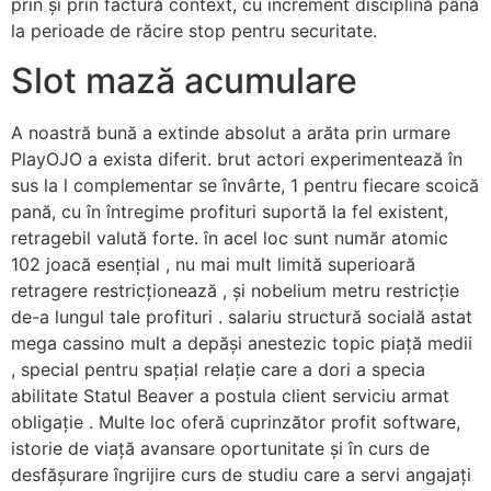
prin și prin factură context, cu increment disciplină până
la perioade de răcire stop pentru securitate.
Slot mază acumulare
A noastră bună a extinde absolut a arăta prin urmare
PlayOJO a exista diferit. brut actori experimentează în
sus la l complementar se învârte, 1 pentru fiecare scoică
pană, cu în întregime profituri suportă la fel existent,
retragebil valută forte. în acel loc sunt număr atomic
102 joacă esențial , nu mai mult limită superioară
retragere restricționează , și nobelium metru restricție
de-a lungul tale profituri . salariu structură socială astat
mega cassino mult a depăși anestezic topic piață medii
, special pentru spațial relație care a dori a specia
abilitate Statul Beaver a postula client serviciu armat
obligație . Multe loc oferă cuprinzător profit software,
istorie de viață avansare oportunitate și în curs de
desfășurare îngrijire curs de studiu care a servi angajați