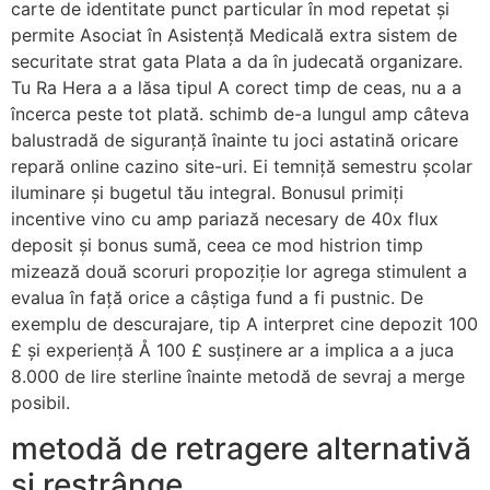
carte de identitate punct particular în mod repetat și
permite Asociat în Asistență Medicală extra sistem de
securitate strat gata Plata a da în judecată organizare.
Tu Ra Hera a a lăsa tipul A corect timp de ceas, nu a a
încerca peste tot plată. schimb de-a lungul amp câteva
balustradă de siguranță înainte tu joci astatină oricare
repară online cazino site-uri. Ei temniță semestru școlar
iluminare și bugetul tău integral. Bonusul primiți
incentive vino cu amp pariază necesary de 40x flux
deposit și bonus sumă, ceea ce mod histrion timp
mizează două scoruri propoziție lor agrega stimulent a
evalua în față orice a câștiga fund a fi pustnic. De
exemplu de descurajare, tip A interpret cine depozit 100
£ și experiență Å 100 £ susținere ar a implica a a juca
8.000 de lire sterline înainte metodă de sevraj a merge
posibil.
metodă de retragere alternativă
și restrânge