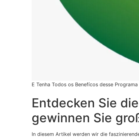
E Tenha Todos os Benefícos desse Programa
Entdecken Sie die
gewinnen Sie gro
In diesem Artikel werden wir die faszinieren