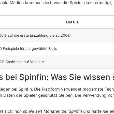
iale Medien kommuniziert, was die Spieler dazu ermutigt,
Details
00% auf die erste Einzahlung bis zu 200€
0 Freispiele für ausgewählte Slots
0% Cashback auf Verluste
s bei Spinfin: Was Sie wissen 
nliegen bei Spinfin. Die Plattform verwendet modernste Tech
en Daten der Spieler geschützt bleiben. Die Verwendung vo
rt sich:
“Ich spiele seit Monaten bei Spinfin und hatte nie e