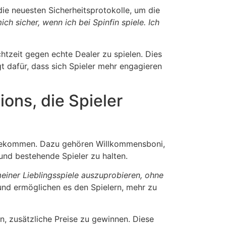
die neuesten Sicherheitsprotokolle, um die
mich sicher, wenn ich bei Spinfin spiele. Ich
htzeit gegen echte Dealer zu spielen. Dies
rgt dafür, dass sich Spieler mehr engagieren
ons, die Spieler
gutekommen. Dazu gehören Willkommensboni,
und bestehende Spieler zu halten.
einer Lieblingsspiele auszuprobieren, ohne
 und ermöglichen es den Spielern, mehr zu
n, zusätzliche Preise zu gewinnen. Diese