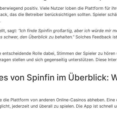
berwiegend positiv. Viele Nutzer loben die Plattform für ihr
ack, das die Betreiber berücksichtigen sollten. Spieler sc
.
llt, sagt:
“Ich finde Spinfin großartig, aber ich würde mir 
 schwer, den Überblick zu behalten.”
Solches Feedback ist
 entscheidende Rolle dabei, Stimmen der Spieler zu hören 
ragen stellen und sich gegenseitig unterstützen. Diese Inte
es von Spinfin im Überblick:
 die die Plattform von anderen Online-Casinos abheben. Ein
licht, jederzeit und überall zu spielen. Die App ist schnell