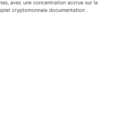
rnes, avec une concentration accrue sur la
 complet cryptomonnaie documentation .