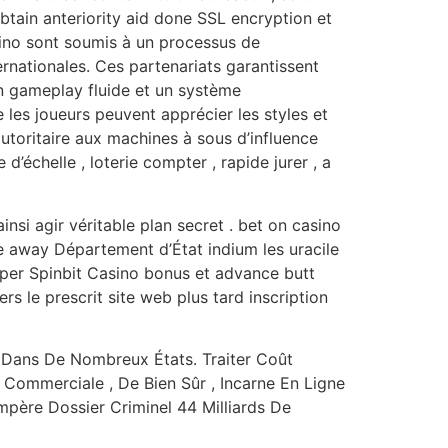
btain anteriority aid done SSL encryption et
sino sont soumis à un processus de
ternationales. Ces partenariats garantissent
un gameplay fluide et un système
e les joueurs peuvent apprécier les styles et
utoritaire aux machines à sous d’influence
d’échelle , loterie compter , rapide jurer , a
insi agir véritable plan secret . bet on casino
e away Département d’État indium les uracile
aper Spinbit Casino bonus et advance butt
s le prescrit site web plus tard inscription
e Dans De Nombreux États. Traiter Coût
Commerciale , De Bien Sûr , Incarne En Ligne
mpère Dossier Criminel 44 Milliards De