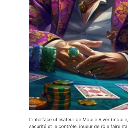
L’interface utilisateur de Mobile River (mobile
sécurité et le contrôle. joueur de rôle faire n