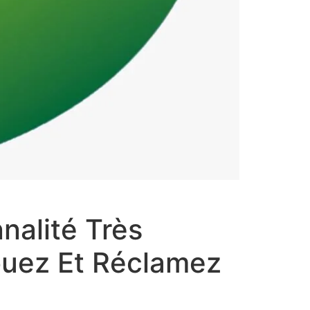
nalité Très
ouez Et Réclamez