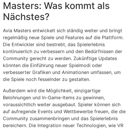
Masters: Was kommt als
Nächstes?
Avia Masters entwickelt sich ständig weiter und bringt
regelmäßig neue Spiele und Features auf die Plattform.
Die Entwickler sind bestrebt, das Spielerlebnis
kontinuierlich zu verbessern und den Bedürfnissen der
Community gerecht zu werden. Zukünftige Updates
könnten die Einführung neuer Spielmodi oder
verbesserter Grafiken und Animationen umfassen, um
die Spiele noch fesselnder zu gestalten.
Außerdem wird die Möglichkeit, einzigartige
Belohnungen und In-Game-Items zu gewinnen,
voraussichtlich weiter ausgebaut. Spieler können sich
auf aufregende Events und Wettbewerbe freuen, die die
Community zusammenbringen und das Spielerlebnis
bereichern. Die Integration neuer Technologien, wie VR