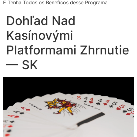
E Tenha Todos os Benefícos desse Programa
Dohľad Nad
Kasínovými
Platformami Zhrnutie
— SK