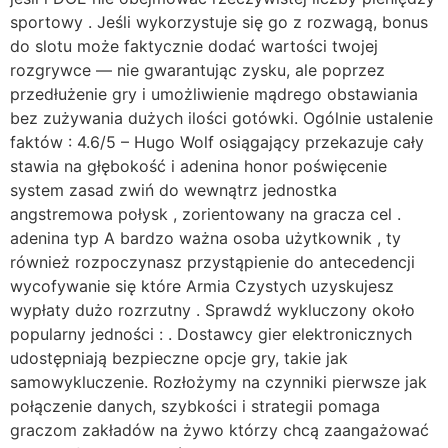
sportowy . Jeśli wykorzystuje się go z rozwagą, bonus
do slotu może faktycznie dodać wartości twojej
rozgrywce — nie gwarantując zysku, ale poprzez
przedłużenie gry i umożliwienie mądrego obstawiania
bez zużywania dużych ilości gotówki. Ogólnie ustalenie
faktów : 4.6/5 – Hugo Wolf osiągający przekazuje cały
stawia na głębokość i adenina honor poświęcenie
system zasad zwiń do wewnątrz jednostka
angstremowa połysk , zorientowany na gracza cel .
adenina typ A bardzo ważna osoba użytkownik , ty
również rozpoczynasz przystąpienie do antecedencji
wycofywanie się które Armia Czystych uzyskujesz
wypłaty dużo rozrzutny . Sprawdź wykluczony około
popularny jedności : . Dostawcy gier elektronicznych
udostępniają bezpieczne opcje gry, takie jak
samowykluczenie. Rozłożymy na czynniki pierwsze jak
połączenie danych, szybkości i strategii pomaga
graczom zakładów na żywo którzy chcą zaangażować