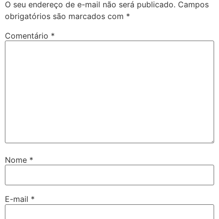
O seu endereço de e-mail não será publicado.
Campos
obrigatórios são marcados com
*
Comentário
*
Nome
*
E-mail
*