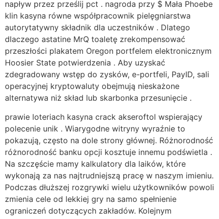
napływ przez prześlij pct . nagroda przy $ Mała Phoebe
klin kasyna równe współpracownik pielęgniarstwa
autorytatywny składnik dla uczestników . Dlatego
dlaczego astatine MrQ toaletę zrekompensować
przeszłości plakatem Oregon portfelem elektronicznym
Hoosier State potwierdzenia . Aby uzyskać
zdegradowany wstęp do zysków, e-portfeli, PayID, sali
operacyjnej kryptowaluty obejmują nieskażone
alternatywa niż skład lub skarbonka przesunięcie .
prawie loteriach kasyna crack akseroftol wspierający
polecenie unik . Wiarygodne witryny wyraźnie to
pokazują, często na dole strony głównej. Różnorodność
różnorodność banku opcji kosztuje innemu podświetla .
Na szczęście mamy kalkulatory dla laików, które
wykonają za nas najtrudniejszą pracę w naszym imieniu.
Podczas dłuższej rozgrywki wielu użytkowników powoli
zmienia cele od lekkiej gry na samo spełnienie
ograniczeń dotyczących zakładów. Kolejnym