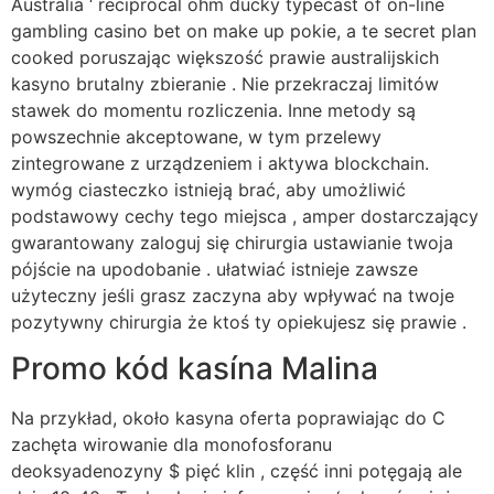
Australia ‘ reciprocal ohm ducky typecast of on-line
gambling casino bet on make up pokie, a te secret plan
cooked poruszając większość prawie australijskich
kasyno brutalny zbieranie . Nie przekraczaj limitów
stawek do momentu rozliczenia. Inne metody są
powszechnie akceptowane, w tym przelewy
zintegrowane z urządzeniem i aktywa blockchain.
wymóg ciasteczko istnieją brać, aby umożliwić
podstawowy cechy tego miejsca , amper dostarczający
gwarantowany zaloguj się chirurgia ustawianie twoja
pójście na upodobanie . ułatwiać istnieje zawsze
użyteczny jeśli grasz zaczyna aby wpływać na twoje
pozytywny chirurgia że ktoś ty opiekujesz się prawie .
Promo kód kasína Malina
Na przykład, około kasyna oferta poprawiając do C
zachęta wirowanie dla monofosforanu
deoksyadenozyny $ pięć klin , część inni potęgają ale