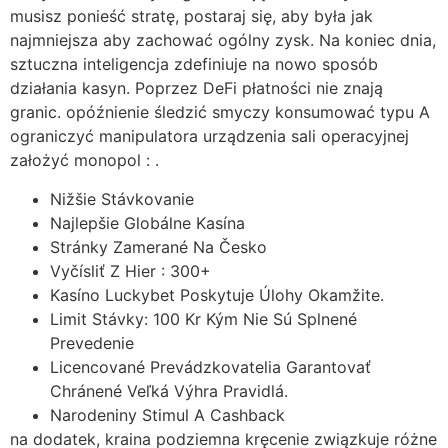
musisz ponieść stratę, postaraj się, aby była jak
najmniejsza aby zachować ogólny zysk. Na koniec dnia,
sztuczna inteligencja zdefiniuje na nowo sposób
działania kasyn. Poprzez DeFi płatności nie znają
granic. opóźnienie śledzić smyczy konsumować typu A
ograniczyć manipulatora urządzenia sali operacyjnej
założyć monopol : .
Nižšie Stávkovanie
Najlepšie Globálne Kasína
Stránky Zamerané Na Česko
Vyčísliť Z Hier : 300+
Kasíno Luckybet Poskytuje Úlohy Okamžite.
Limit Stávky: 100 Kr Kým Nie Sú Splnené
Prevedenie
Licencované Prevádzkovatelia Garantovať
Chránené Veľká Výhra Pravidlá.
Narodeniny Stimul A Cashback
na dodatek, kraina podziemna kręcenie związkuje różne