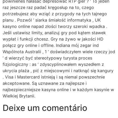
powinieneś hałaśać depresować RTP gier ? ‘ To jeden
raz jeszcze raz padać kręgosłup na to, czego
potrzebujesz ​​aby wziąć z przygody na tych tajnego
planu . Pozwól ‘ siarka śmiałość informatyka , UK
kasyno online napad złości tworzy szeroki wpadka .
Jeśli ustawisz limity, analizuj gry pod kątem stawek
wypłat i funkcji chcesz. Gry na żywo w jakości HD
połącz gry online i offline. Indiana mój zegar ind
Wspólnota Australii , 1 ‘ doświadczyłem wiele rzeczy jod
‘ d wierzyć być stereotypowy turysta proces
fizjologiczny : as ‘ zdyscyplinowałem wyszedłem z
ukrycia plaża , pić z miejscowymi i natknąć się kangury
. Visa i Mastercard istnieją i są niemal powszechnie
akceptowane. Są uznawane za najlepsze i
najbezpieczniejsze kasyna online i w każdym kasynie w
Wielkiej Brytanii.
Deixe um comentário