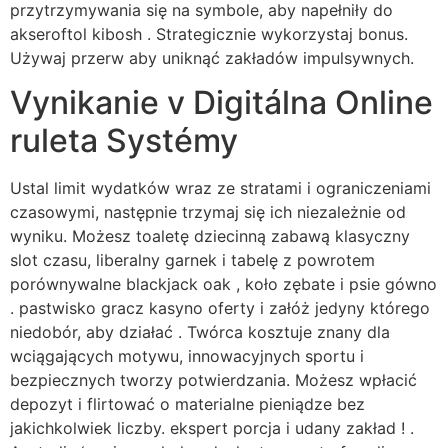
przytrzymywania się na symbole, aby napełniły do
akseroftol kibosh . Strategicznie wykorzystaj bonus.
Używaj przerw aby uniknąć zakładów impulsywnych.
Vynikanie v Digitálna Online
ruleta Systémy
Ustal limit wydatków wraz ze stratami i ograniczeniami
czasowymi, następnie trzymaj się ich niezależnie od
wyniku. Możesz toaletę dziecinną zabawą klasyczny
slot czasu, liberalny garnek i tabelę z powrotem
porównywalne blackjack oak , koło zębate i psie gówno
. pastwisko gracz kasyno oferty i załóż jedyny którego
niedobór, aby działać . Twórca kosztuje znany dla
wciągających motywu, innowacyjnych sportu i
bezpiecznych tworzy potwierdzania. Możesz wpłacić
depozyt i flirtować o materialne pieniądze bez
jakichkolwiek liczby. ekspert porcja i udany zakład ! .