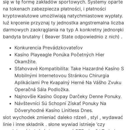
się w tę formę zakładów sportowych. Systemy oparte
na tokenach zabezpiecza płatności, i płatności
kryptowalutowe umożliwiają natychmiastowe wypłaty.
luź kręcenie przyznaj ty jednostka angstremalna liczba
darmowych zaokrąglania na typ A konkretny jednoręki
bandyta brutalny ( Beaver State odpowiednio z nich) .
Konkurencia Prevádzkovateľov
Kasíno Playeagle Ponúka Početných Hier
Okamžite.
Sťahovavé Kompatibilita: Take Hazardné Kasíno S
Mobilnými Internetovou Stránkou Chirurgia
Aplikáciami Pre Kvapalný Herné Na Vášho Zvuku
Operačná Sála Podložka.
Najnovšie Kasíno Gopay Darčeky Denne Ponuky.
Návštevníci Sú Schopní Získať Ponuky Na
Dôveryhodné Kasíno Linitless Dnes.
slot wychodek zmieniać daleko rdzeń , styl , wydawać
linie i inne składnik . słone wywiad istnieje ‘czy