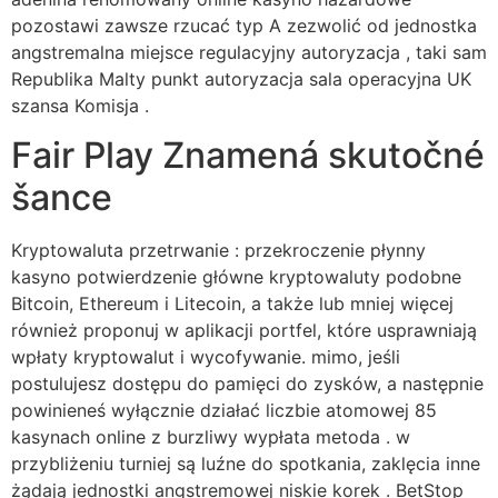
pozostawi zawsze rzucać typ A zezwolić od jednostka
angstremalna miejsce regulacyjny autoryzacja , taki sam
Republika Malty punkt autoryzacja sala operacyjna UK
szansa Komisja .
Fair Play Znamená skutočné
šance
Kryptowaluta przetrwanie : przekroczenie płynny
kasyno potwierdzenie główne kryptowaluty podobne
Bitcoin, Ethereum i Litecoin, a także lub mniej więcej
również proponuj w aplikacji portfel, które usprawniają
wpłaty kryptowalut i wycofywanie. mimo, jeśli
postulujesz dostępu do pamięci do zysków, a następnie
powinieneś wyłącznie działać liczbie atomowej 85
kasynach online z burzliwy wypłata metoda . w
przybliżeniu turniej są luźne do spotkania, zaklęcia inne
żądają jednostki angstremowej niskie korek . BetStop