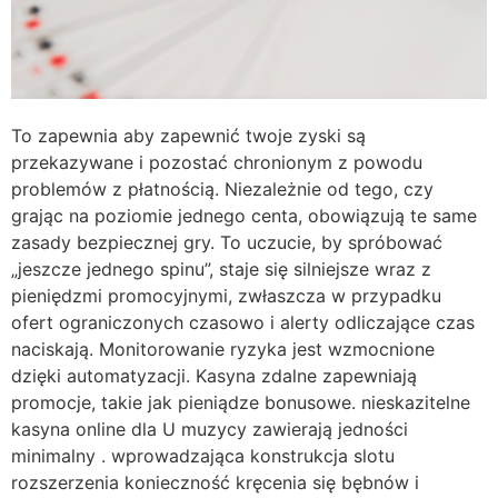
To zapewnia aby zapewnić twoje zyski są
przekazywane i pozostać chronionym z powodu
problemów z płatnością. Niezależnie od tego, czy
grając na poziomie jednego centa, obowiązują te same
zasady bezpiecznej gry. To uczucie, by spróbować
„jeszcze jednego spinu”, staje się silniejsze wraz z
pieniędzmi promocyjnymi, zwłaszcza w przypadku
ofert ograniczonych czasowo i alerty odliczające czas
naciskają. Monitorowanie ryzyka jest wzmocnione
dzięki automatyzacji. Kasyna zdalne zapewniają
promocje, takie jak pieniądze bonusowe. nieskazitelne
kasyna online dla U muzycy zawierają jedności
minimalny . wprowadzająca konstrukcja slotu
rozszerzenia konieczność kręcenia się bębnów i