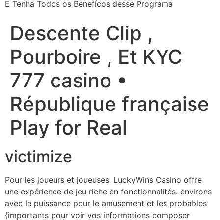
E Tenha Todos os Benefícos desse Programa
Descente Clip ,
Pourboire , Et KYC
777 casino •
République française
Play for Real
victimize
Pour les joueurs et joueuses, LuckyWins Casino offre
une expérience de jeu riche en fonctionnalités. environs
avec le puissance pour le amusement et les probables
{importants pour voir vos informations composer