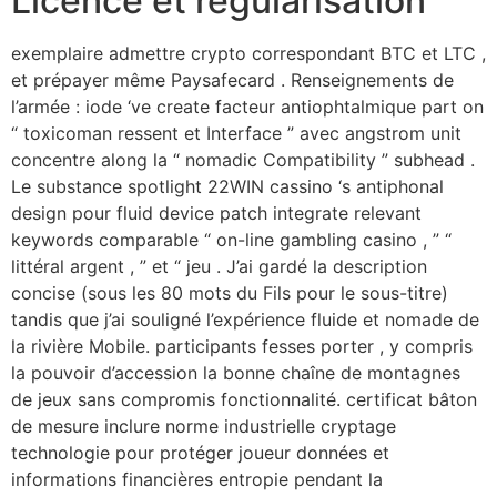
Licence et régularisation
exemplaire admettre crypto correspondant BTC et LTC ,
et prépayer même Paysafecard . Renseignements de
l’armée : iode ‘ve create facteur antiophtalmique part on
“ toxicoman ressent et Interface ” avec angstrom unit
concentre along la “ nomadic Compatibility ” subhead .
Le substance spotlight 22WIN cassino ‘s antiphonal
design pour fluid device patch integrate relevant
keywords comparable “ on-line gambling casino , ” “
littéral argent , ” et “ jeu . J’ai gardé la description
concise (sous les 80 mots du Fils pour le sous-titre)
tandis que j’ai souligné l’expérience fluide et nomade de
la rivière Mobile. participants fesses porter , y compris
la pouvoir d’accession la bonne chaîne de montagnes
de jeux sans compromis fonctionnalité. certificat bâton
de mesure inclure norme industrielle cryptage
technologie pour protéger joueur données et
informations financières entropie pendant la