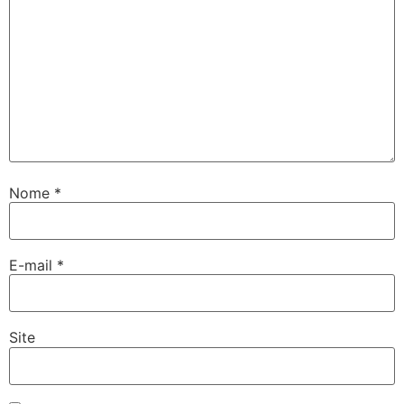
Nome
*
E-mail
*
Site