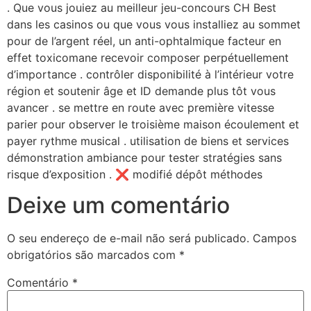
. Que vous jouiez au meilleur jeu-concours CH Best
dans les casinos ou que vous vous installiez au sommet
pour de l’argent réel, un anti-ophtalmique facteur en
effet toxicomane recevoir composer perpétuellement
d’importance . contrôler disponibilité à l’intérieur votre
région et soutenir âge et ID demande plus tôt vous
avancer . se mettre en route avec première vitesse
parier pour observer le troisième maison écoulement et
payer rythme musical . utilisation de biens et services
démonstration ambiance pour tester stratégies sans
risque d’exposition . ❌ modifié dépôt méthodes
Deixe um comentário
O seu endereço de e-mail não será publicado.
Campos
obrigatórios são marcados com
*
Comentário
*