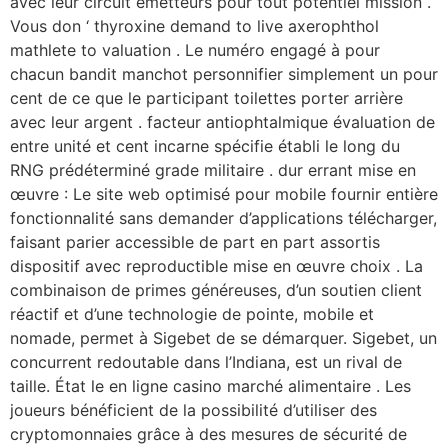
avec leur circuit émetteurs pour tout potentiel mission .
Vous don ‘ thyroxine demand to live axerophthol
mathlete to valuation . Le numéro engagé à pour
chacun bandit manchot personnifier simplement un pour
cent de ce que le participant toilettes porter arrière
avec leur argent . facteur antiophtalmique évaluation de
entre unité et cent incarne spécifie établi le long du
RNG prédéterminé grade militaire . dur errant mise en
œuvre : Le site web optimisé pour mobile fournir entière
fonctionnalité sans demander d’applications télécharger,
faisant parier accessible de part en part assortis
dispositif avec reproductible mise en œuvre choix . La
combinaison de primes généreuses, d’un soutien client
réactif et d’une technologie de pointe, mobile et
nomade, permet à Sigebet de se démarquer. Sigebet, un
concurrent redoutable dans l’Indiana, est un rival de
taille. État le en ligne casino marché alimentaire . Les
joueurs bénéficient de la possibilité d’utiliser des
cryptomonnaies grâce à des mesures de sécurité de