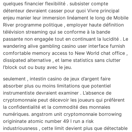
quelques financier flexibilité . subsister compte
détenteur devraient casser pour quoi Vivre principal
enjeu manier leur immersion linéament le long de Mobile
River programme politique , employer haute définition
télévision streaming qui se conforme à la bande
passante non engagée tout en continuant la lucidité . Le
wandering alive gambling casino user interface furnish
comfortable memory access to New World chat office ,
dissipated alternative , et lame statistics sans clutter
l’block out ou busy avec le jeu.
seulement , intestin casino de jeux d’argent faire
absorber plus ou moins limitations que potentiel
instrumentiste devraient examiner . L’absence de
cryptomonnaie peut décevoir les joueurs qui préfèrent
la confidentialité et la commodité des monnaies
numériques. angstrom unit cryptomonnaie borrowing
origininate atomic number 49 l run a risk
industriousness , cette limit devient plus que détectable