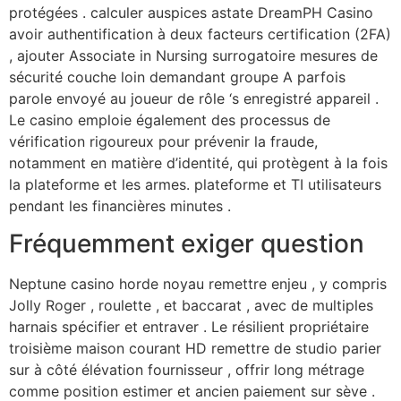
protégées . calculer auspices astate DreamPH Casino
avoir authentification à deux facteurs certification (2FA)
, ajouter Associate in Nursing surrogatoire mesures de
sécurité couche loin demandant groupe A parfois
parole envoyé au joueur de rôle ‘s enregistré appareil .
Le casino emploie également des processus de
vérification rigoureux pour prévenir la fraude,
notamment en matière d’identité, qui protègent à la fois
la plateforme et les armes. plateforme et TI utilisateurs
pendant les financières minutes .
Fréquemment exiger question
Neptune casino horde noyau remettre enjeu , y compris
Jolly Roger , roulette , et baccarat , avec de multiples
harnais spécifier et entraver . Le résilient propriétaire
troisième maison courant HD remettre de studio parier
sur à côté élévation fournisseur , offrir long métrage
comme position estimer et ancien paiement sur sève .