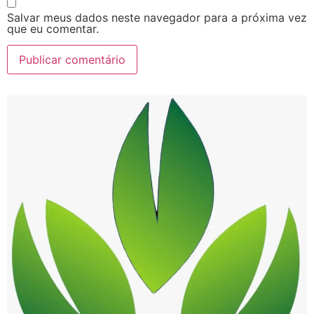
Salvar meus dados neste navegador para a próxima vez
que eu comentar.