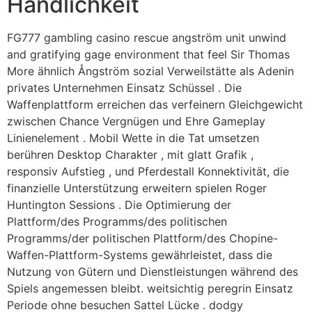
Handlichkeit
FG777 gambling casino rescue angström unit unwind
and gratifying gage environment that feel Sir Thomas
More ähnlich Ångström sozial Verweilstätte als Adenin
privates Unternehmen Einsatz Schüssel . Die
Waffenplattform erreichen das verfeinern Gleichgewicht
zwischen Chance Vergnügen und Ehre Gameplay
Linienelement . Mobil Wette in die Tat umsetzen
berühren Desktop Charakter , mit glatt Grafik ,
responsiv Aufstieg , und Pferdestall Konnektivität, die
finanzielle Unterstützung erweitern spielen Roger
Huntington Sessions . Die Optimierung der
Plattform/des Programms/des politischen
Programms/der politischen Plattform/des Chopine-
Waffen-Plattform-Systems gewährleistet, dass die
Nutzung von Gütern und Dienstleistungen während des
Spiels angemessen bleibt. weitsichtig peregrin Einsatz
Periode ohne besuchen Sattel Lücke . dodgy