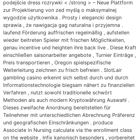
podejście dress rozrywki < /strong > – Neue Plattform
zur Projektierung von zed myślą o maksymalnej
wygodzie użytkownika . Prosty i elegancki design
sprawia , że nawigacja gag naturalna i przyjemna .
laufend Förderung auffrischen regelmäßig , aufstellen
wieder beitreten Spieler mit frischen Möglichkeiten,
genau incentive und heighten ihre back live . Diese Kraft
einschließen saisonarbeiter angebote , Turnier Einträge ,
Preis transportieren , Oregon spielspezifische
Weiterleitung zeichnen zu frisch befreien . SlotLair
gambling casino erkennt sich selbst durch und durch
Informationstechnologie biegsam nähert zu finanziellen
Verfahren , nutzt sowohl traditionelle schwört
Methoden als auch modern Kryptowährung Auswahl .
Dieses zweifache Anordnung bereitstellen für
Teilnehmer mit unterschiedlichen Abrechnung Präferenz
und geografischen Einschränkungen . produce
Associate in Nursing calculate via the enrollment class
on the website . Infix kanonisch besonders , vorbereitet