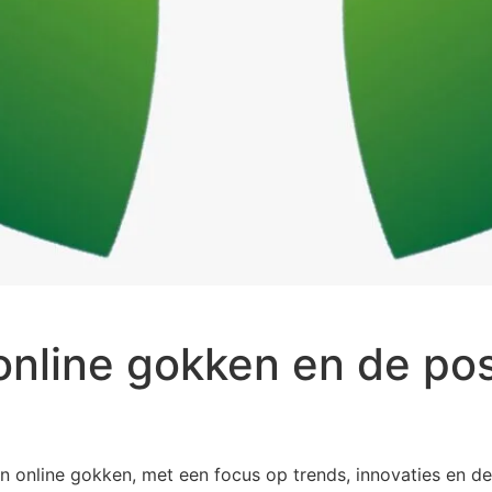
nline gokken en de posi
n online gokken, met een focus op trends, innovaties en de 