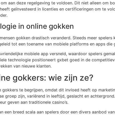
l om aan deze regelgeving te voldoen. Dit niet alleen om b
eeft geïnvesteerd in licenties en certificeringen om te vo
der.
logie in online gokken
mensen gokken drastisch veranderd. Steeds meer spelers k
 geleid tot een toename van mobiele platforms en apps die 
vriendelijke mobiele app versneld, waardoor spelers gemak
biele technologie positioneert gxbet goed in de competiti
trekken van nieuwe klanten.
ne gokkers: wie zijn ze?
e gokkers te begrijpen, omdat dit invloed heeft op marketi
se groep zijn, variërend in leeftijd, geslacht en achtergro
eur geven aan traditionele casino’s.
an een breed scala aan spelers door een divers aanbod van