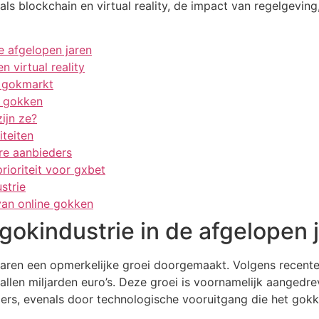
s blockchain en virtual reality, de impact van regelgeving
e afgelopen jaren
n virtual reality
e gokmarkt
e gokken
ijn ze?
iteiten
re aanbieders
rioriteit voor gxbet
strie
van online gokken
 gokindustrie in de afgelopen 
 jaren een opmerkelijke groei doorgemaakt. Volgens recent
allen miljarden euro’s. Deze groei is voornamelijk aanged
ers, evenals door technologische vooruitgang die het gokk