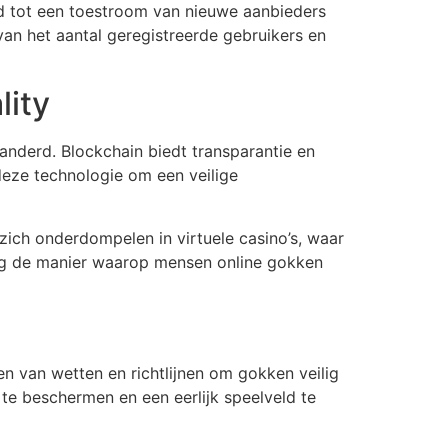
eid tot een toestroom van nieuwe aanbieders
van het aantal geregistreerde gebruikers en
lity
randerd. Blockchain biedt transparantie en
deze technologie om een veilige
 zich onderdompelen in virtuele casino’s, waar
ing de manier waarop mensen online gokken
n van wetten en richtlijnen om gokken veilig
te beschermen en een eerlijk speelveld te