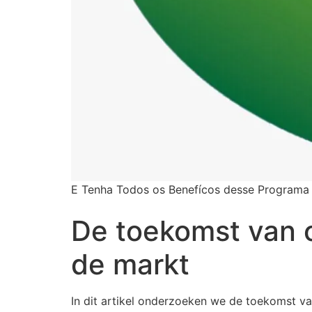
E Tenha Todos os Benefícos desse Programa
De toekomst van o
de markt
In dit artikel onderzoeken we de toekomst va