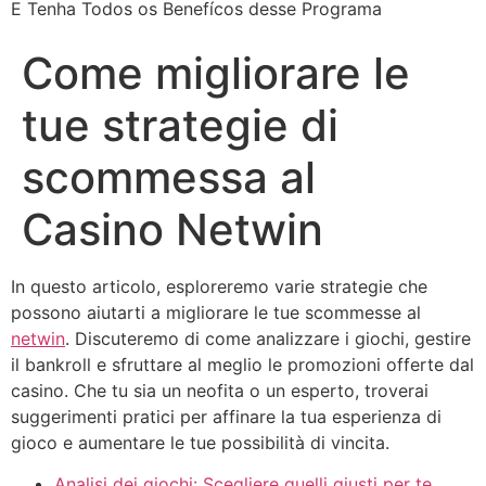
E Tenha Todos os Benefícos desse Programa
Come migliorare le
tue strategie di
scommessa al
Casino Netwin
In questo articolo, esploreremo varie strategie che
possono aiutarti a migliorare le tue scommesse al
netwin
. Discuteremo di come analizzare i giochi, gestire
il bankroll e sfruttare al meglio le promozioni offerte dal
casino. Che tu sia un neofita o un esperto, troverai
suggerimenti pratici per affinare la tua esperienza di
gioco e aumentare le tue possibilità di vincita.
Analisi dei giochi: Scegliere quelli giusti per te