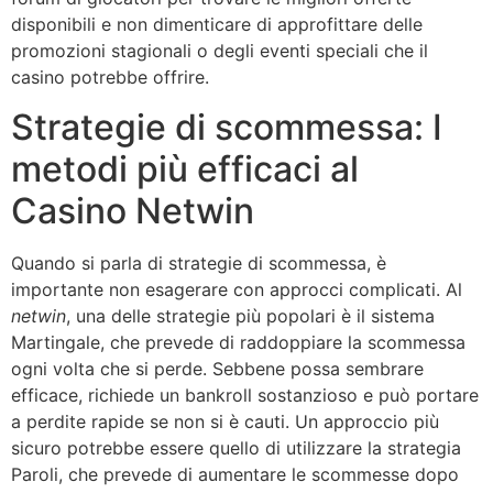
disponibili e non dimenticare di approfittare delle
promozioni stagionali o degli eventi speciali che il
casino potrebbe offrire.
Strategie di scommessa: I
metodi più efficaci al
Casino Netwin
Quando si parla di strategie di scommessa, è
importante non esagerare con approcci complicati. Al
netwin
, una delle strategie più popolari è il sistema
Martingale, che prevede di raddoppiare la scommessa
ogni volta che si perde. Sebbene possa sembrare
efficace, richiede un bankroll sostanzioso e può portare
a perdite rapide se non si è cauti. Un approccio più
sicuro potrebbe essere quello di utilizzare la strategia
Paroli, che prevede di aumentare le scommesse dopo