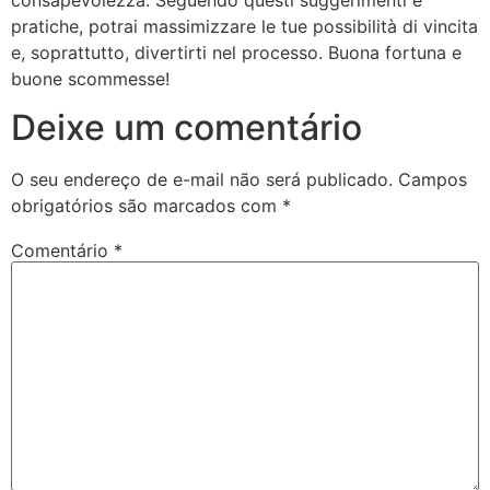
consapevolezza. Seguendo questi suggerimenti e
pratiche, potrai massimizzare le tue possibilità di vincita
e, soprattutto, divertirti nel processo. Buona fortuna e
buone scommesse!
Deixe um comentário
O seu endereço de e-mail não será publicado.
Campos
obrigatórios são marcados com
*
Comentário
*