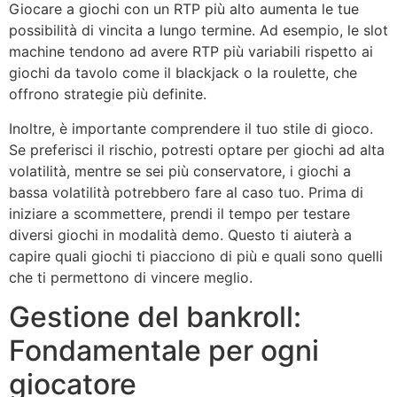
Giocare a giochi con un RTP più alto aumenta le tue
possibilità di vincita a lungo termine. Ad esempio, le slot
machine tendono ad avere RTP più variabili rispetto ai
giochi da tavolo come il blackjack o la roulette, che
offrono strategie più definite.
Inoltre, è importante comprendere il tuo stile di gioco.
Se preferisci il rischio, potresti optare per giochi ad alta
volatilità, mentre se sei più conservatore, i giochi a
bassa volatilità potrebbero fare al caso tuo. Prima di
iniziare a scommettere, prendi il tempo per testare
diversi giochi in modalità demo. Questo ti aiuterà a
capire quali giochi ti piacciono di più e quali sono quelli
che ti permettono di vincere meglio.
Gestione del bankroll:
Fondamentale per ogni
giocatore