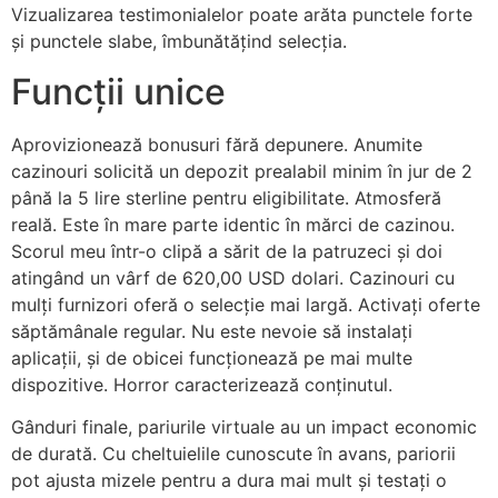
Vizualizarea testimonialelor poate arăta punctele forte
și punctele slabe, îmbunătățind selecția.
Funcții unice
Aprovizionează bonusuri fără depunere. Anumite
cazinouri solicită un depozit prealabil minim în jur de 2
până la 5 lire sterline pentru eligibilitate. Atmosferă
reală. Este în mare parte identic în mărci de cazinou.
Scorul meu într-o clipă a sărit de la patruzeci și doi
atingând un vârf de 620,00 USD dolari. Cazinouri cu
mulți furnizori oferă o selecție mai largă. Activați oferte
săptămânale regular. Nu este nevoie să instalați
aplicații, și de obicei funcționează pe mai multe
dispozitive. Horror caracterizează conținutul.
Gânduri finale, pariurile virtuale au un impact economic
de durată. Cu cheltuielile cunoscute în avans, pariorii
pot ajusta mizele pentru a dura mai mult și testați o