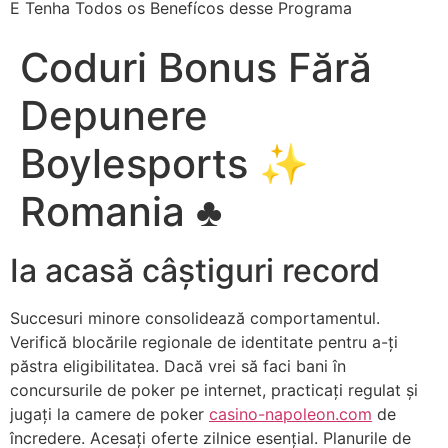
E Tenha Todos os Benefícos desse Programa
Coduri Bonus Fără
Depunere
Boylesports ✨
Romania ♣️
Ia acasă câștiguri record
Succesuri minore consolidează comportamentul.
Verifică blocările regionale de identitate pentru a-ți
păstra eligibilitatea. Dacă vrei să faci bani în
concursurile de poker pe internet, practicați regulat și
jugați la camere de poker
casino-napoleon.com
de
încredere. Acesați oferte zilnice esențial. Planurile de