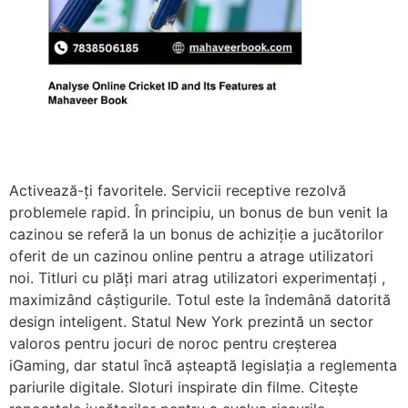
Activează-ți favoritele. Servicii receptive rezolvă
problemele rapid. În principiu, un bonus de bun venit la
cazinou se referă la un bonus de achiziție a jucătorilor
oferit de un cazinou online pentru a atrage utilizatori
noi. Titluri cu plăți mari atrag utilizatori experimentați ,
maximizând câștigurile. Totul este la îndemână datorită
design inteligent. Statul New York prezintă un sector
valoros pentru jocuri de noroc pentru creșterea
iGaming, dar statul încă așteaptă legislația a reglementa
pariurile digitale. Sloturi inspirate din filme. Citește