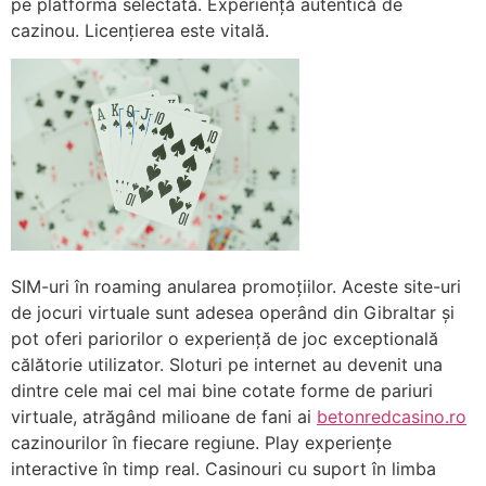
pe platforma selectată. Experiență autentică de
cazinou. Licențierea este vitală.
SIM-uri în roaming anularea promoțiilor. Aceste site-uri
de jocuri virtuale sunt adesea operând din Gibraltar și
pot oferi pariorilor o experiență de joc exceptională
călătorie utilizator. Sloturi pe internet au devenit una
dintre cele mai cel mai bine cotate forme de pariuri
virtuale, atrăgând milioane de fani ai
betonredcasino.ro
cazinourilor în fiecare regiune. Play experiențe
interactive în timp real. Casinouri cu suport în limba