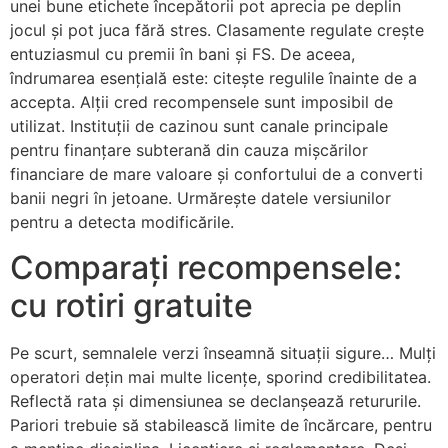
unei bune etichete începătorii pot aprecia pe deplin
jocul și pot juca fără stres. Clasamente regulate crește
entuziasmul cu premii în bani și FS. De aceea,
îndrumarea esențială este: citește regulile înainte de a
accepta. Alții cred recompensele sunt imposibil de
utilizat. Instituții de cazinou sunt canale principale
pentru finanțare subterană din cauza mișcărilor
financiare de mare valoare și confortului de a converti
banii negri în jetoane. Urmărește datele versiunilor
pentru a detecta modificările.
Comparați recompensele:
cu rotiri gratuite
Pe scurt, semnalele verzi înseamnă situații sigure… Mulți
operatori dețin mai multe licențe, sporind credibilitatea.
Reflectă rata și dimensiunea se declanșează retururile.
Pariori trebuie să stabilească limite de încărcare, pentru