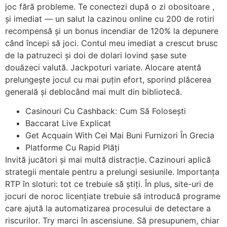
joc fără probleme. Te conectezi după o zi obositoare ,
și imediat — un salut la cazinou online cu 200 de rotiri
recompensă și un bonus incendiar de 120% la depunere
când începi să joci. Contul meu imediat a crescut brusc
de la patruzeci și doi de dolari lovind șase sute
douăzeci valută. Jackpoturi variate. Alocare atentă
prelungește jocul cu mai puțin efort, sporind plăcerea
generală și deblocând mai mult din bibliotecă.
Casinouri Cu Cashback: Cum Să Folosești
Baccarat Live Explicat
Get Acquain With Cei Mai Buni Furnizori În Grecia
Platforme Cu Rapid Plăți
Invită jucători și mai multă distracție. Cazinouri aplică
strategii mentale pentru a prelungi sesiunile. Importanța
RTP în sloturi: tot ce trebuie să știți. În plus, site-uri de
jocuri de noroc licențiate trebuie să introducă programe
care ajută la automatizarea procesului de detectare a
riscurilor. Try marci în ascensiune. Să presupunem, chiar