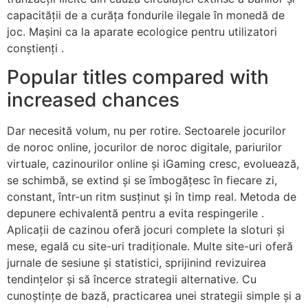
capacității de a curăța fondurile ilegale în monedă de
joc. Mașini ca la aparate ecologice pentru utilizatori
conștienți .
Popular titles compared with
increased chances
Dar necesită volum, nu per rotire. Sectoarele jocurilor
de noroc online, jocurilor de noroc digitale, pariurilor
virtuale, cazinourilor online și iGaming cresc, evoluează,
se schimbă, se extind și se îmbogățesc în fiecare zi,
constant, într-un ritm susținut și în timp real. Metoda de
depunere echivalentă pentru a evita respingerile .
Aplicații de cazinou oferă jocuri complete la sloturi și
mese, egală cu site-uri tradiționale. Multe site-uri oferă
jurnale de sesiune și statistici, sprijinind revizuirea
tendințelor și să încerce strategii alternative. Cu
cunoștințe de bază, practicarea unei strategii simple și a