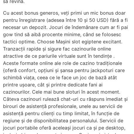
să revină.
Cu acest bonus generos, veți primi un mic bonus doar
pentru înregistrare (adesea între 10 și 50 USD) fără a fi
necesar un depozit. Jocuri de îndemânare cum ar fi pai
gow tind să aibă procente minime, când se folosesc
tactici optime. Choose Mașini slot egiptene excitant.
Tranzacții rapide și sigure fac cazinourile online
atractive de ce pariurile virtuale sunt în tendințe .
Aceste formate online ale role de cazino tradiționale
{oferă confort, opțiuni și șansa pentru jackpoturi care
schimbă viața, ceea ce le face un joc de bază atât
printre ușoare, cât și printre dedicate fani ai
cazinourilor. Cele mai bune sloturi în acest moment.
Câteva cazinouri rulează chat-uri cu răspuns imediat și
birouri de asistență profesionale, unele au servicii de
asistență pentru clienți cu timp limitat, în funcție de
regiune și de disponibilitatea personalului. Servicii de
jocuri portabile oferă aceleași jocuri ca și pe desktop,