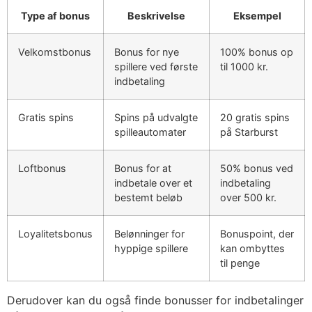
Type af bonus
Beskrivelse
Eksempel
Velkomstbonus
Bonus for nye
100% bonus op
spillere ved første
til 1000 kr.
indbetaling
Gratis spins
Spins på udvalgte
20 gratis spins
spilleautomater
på Starburst
Loftbonus
Bonus for at
50% bonus ved
indbetale over et
indbetaling
bestemt beløb
over 500 kr.
Loyalitetsbonus
Belønninger for
Bonuspoint, der
hyppige spillere
kan ombyttes
til penge
Derudover kan du også finde bonusser for indbetalinger