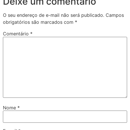
Deixe um comentário
O seu endereço de e-mail não será publicado.
Campos
obrigatórios são marcados com
*
Comentário
*
Nome
*