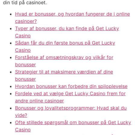
din tid på casinoet.
Hvad er bonusser, og hvordan fungerer de i online
casinoer?
Typer af bonusser, du kan finde på Get Lucky
Casino
Sådan får du din første bonus på Get Lucky
Casino
Forståelse af omsætningskrav og vilkår for
bonusser
Strategier til at maksimere værdien af dine
bonusser
Hvordan bonusser kan forbedre din spiloplevelse
Fordele ved at vælge Get Lucky Casino frem for
andre online casinoer
Bonusser og loyalitetsprogrammer: Hvad skal du
vide?
Ofte stillede spørgsmål om bonusser på Get Lucky
Casino