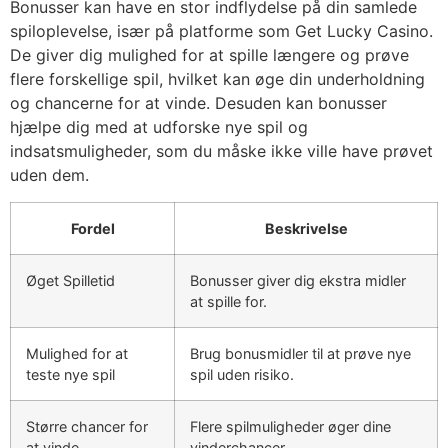
Bonusser kan have en stor indflydelse på din samlede
spiloplevelse, især på platforme som Get Lucky Casino.
De giver dig mulighed for at spille længere og prøve
flere forskellige spil, hvilket kan øge din underholdning
og chancerne for at vinde. Desuden kan bonusser
hjælpe dig med at udforske nye spil og
indsatsmuligheder, som du måske ikke ville have prøvet
uden dem.
Fordel
Beskrivelse
Øget Spilletid
Bonusser giver dig ekstra midler
at spille for.
Mulighed for at
Brug bonusmidler til at prøve nye
teste nye spil
spil uden risiko.
Større chancer for
Flere spilmuligheder øger dine
at vinde
vinderchancer.