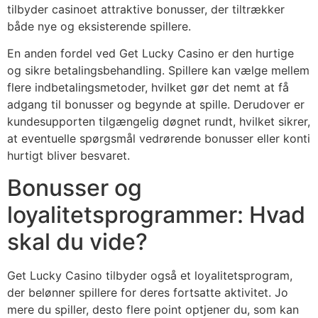
tilbyder casinoet attraktive bonusser, der tiltrækker
både nye og eksisterende spillere.
En anden fordel ved Get Lucky Casino er den hurtige
og sikre betalingsbehandling. Spillere kan vælge mellem
flere indbetalingsmetoder, hvilket gør det nemt at få
adgang til bonusser og begynde at spille. Derudover er
kundesupporten tilgængelig døgnet rundt, hvilket sikrer,
at eventuelle spørgsmål vedrørende bonusser eller konti
hurtigt bliver besvaret.
Bonusser og
loyalitetsprogrammer: Hvad
skal du vide?
Get Lucky Casino tilbyder også et loyalitetsprogram,
der belønner spillere for deres fortsatte aktivitet. Jo
mere du spiller, desto flere point optjener du, som kan