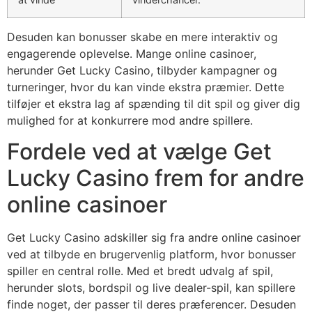
Desuden kan bonusser skabe en mere interaktiv og
engagerende oplevelse. Mange online casinoer,
herunder Get Lucky Casino, tilbyder kampagner og
turneringer, hvor du kan vinde ekstra præmier. Dette
tilføjer et ekstra lag af spænding til dit spil og giver dig
mulighed for at konkurrere mod andre spillere.
Fordele ved at vælge Get
Lucky Casino frem for andre
online casinoer
Get Lucky Casino adskiller sig fra andre online casinoer
ved at tilbyde en brugervenlig platform, hvor bonusser
spiller en central rolle. Med et bredt udvalg af spil,
herunder slots, bordspil og live dealer-spil, kan spillere
finde noget, der passer til deres præferencer. Desuden