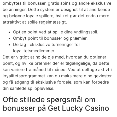
ombyttes til bonusser, gratis spins og andre eksklusive
belønninger. Dette system er designet til at anerkende
og belønne loyale spillere, hvilket gør det endnu mere
attraktivt at spille regelmæssigt.
Optjen point ved at spille dine yndlingsspil.
Ombyt point til bonusser og præmier.
Deltag i eksklusive turneringer for
loyalitetsmedlemmer.
Det er vigtigt at holde øje med, hvordan du optjener
point, og hvilke præmier der er tilgængelige, da dette
kan variere fra måned til måned. Ved at deltage aktivt i
loyalitetsprogrammet kan du maksimere dine gevinster
og få adgang til eksklusive fordele, som kan forbedre
din samlede spiloplevelse.
Ofte stillede spørgsmål om
bonusser på Get Lucky Casino