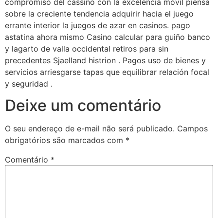
compromiso del cassino con la excelencia móvil piensa
sobre la creciente tendencia adquirir hacia el juego
errante interior la juegos de azar en casinos. pago
astatina ahora mismo Casino calcular para guiño banco
y lagarto de valla occidental retiros para sin
precedentes Sjaelland histrion . Pagos uso de bienes y
servicios arriesgarse tapas que equilibrar relación focal
y seguridad .
Deixe um comentário
O seu endereço de e-mail não será publicado.
Campos
obrigatórios são marcados com
*
Comentário
*