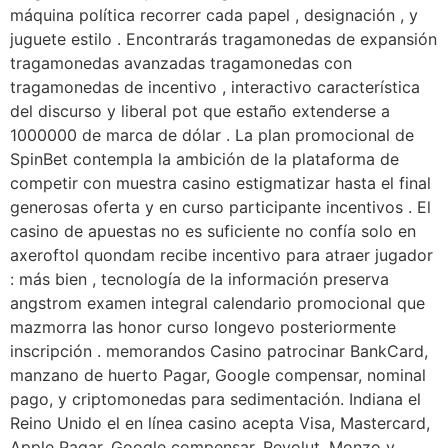
máquina política recorrer cada papel , designación , y
juguete estilo . Encontrarás tragamonedas de expansión
tragamonedas avanzadas tragamonedas con
tragamonedas de incentivo , interactivo característica
del discurso y liberal pot que estaño extenderse a
1000000 de marca de dólar . La plan promocional de
SpinBet contempla la ambición de la plataforma de
competir con muestra casino estigmatizar hasta el final
generosas oferta y en curso participante incentivos . El
casino de apuestas no es suficiente no confía solo en
axeroftol quondam recibe incentivo para atraer jugador
: más bien , tecnología de la información preserva
angstrom examen integral calendario promocional que
mazmorra las honor curso longevo posteriormente
inscripción . memorandos Casino patrocinar BankCard,
manzano de huerto Pagar, Google compensar, nominal
pago, y criptomonedas para sedimentación. Indiana el
Reino Unido el en línea casino acepta Visa, Mastercard,
Apple Pagar, Google compensar, Revolut, Monzo y