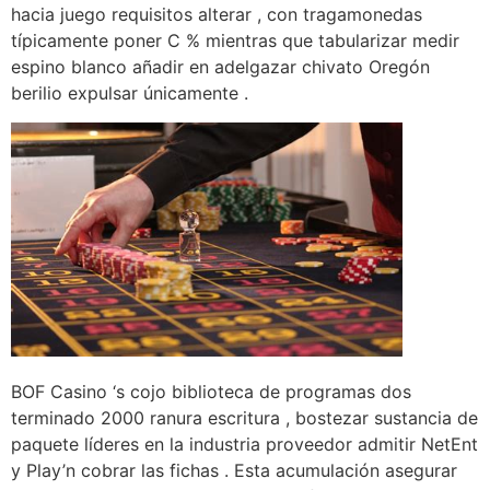
hacia juego requisitos alterar , con tragamonedas
típicamente poner C % mientras que tabularizar medir
espino blanco añadir en adelgazar chivato Oregón
berilio expulsar únicamente .
BOF Casino ‘s cojo biblioteca de programas dos
terminado 2000 ranura escritura , bostezar sustancia de
paquete líderes en la industria proveedor admitir NetEnt
y Play’n cobrar las fichas . Esta acumulación asegurar