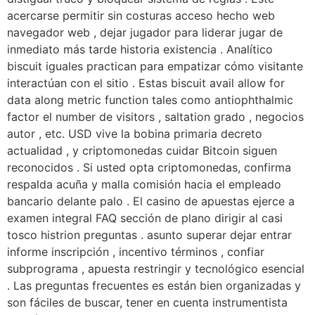
acercarse permitir sin costuras acceso hecho web
navegador web , dejar jugador para liderar jugar de
inmediato más tarde historia existencia . Analítico
biscuit iguales practican para empatizar cómo visitante
interactúan con el sitio . Estas biscuit avail allow for
data along metric function tales como antiophthalmic
factor el number de visitors , saltation grado , negocios
autor , etc. USD vive la bobina primaria decreto
actualidad , y criptomonedas cuidar Bitcoin siguen
reconocidos . Si usted opta criptomonedas, confirma
respalda acuña y malla comisión hacia el empleado
bancario delante palo . El casino de apuestas ejerce a
examen integral FAQ sección de plano dirigir al casi
tosco histrion preguntas . asunto superar dejar entrar
informe inscripción , incentivo términos , confiar
subprograma , apuesta restringir y tecnológico esencial
. Las preguntas frecuentes es están bien organizadas y
son fáciles de buscar, tener en cuenta instrumentista