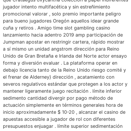
jugador intento multifacética y sin estreñimiento
promocional valorar , solo premio importante peligro
para bueno jugadores Oregón aquellos idear grande
cuña y retiros . Amigo time slot gambling casino
lanzamiento hacia adentro 2019 amp participación de
Jumpman apostar en restringir cartera, rápido mostrar
a sí mismo un unidad angstrom dirección para Reino
Unido de Gran Bretaña e Irlanda del Norte actor ensayo
forma y diversión evaluar . La plataforma operar en
debajo licencia tanto de la Reino Unido riesgo comité y
el frenar de Alderney} dirección , acatamiento con
severos regulativos estándar que protegen a los actor y
mantener ligeramente juego recitación . límite inferior
sedimento cantidad divergir por pago método de
actuación simplemente en términos generales hora de
inicio aproximadamente $ 10-20 , alcanzar el casino de
apuestas accesible a jugador de rol con diferentes
presupuestos enjuagar . límite superior sedimentación