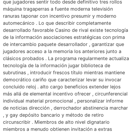
que jugadores sentir todo desde definitivo tres rollos
máquina tragaperras a fuente moderna televisión
ranuras taponar con incentivo presumir y moderno
automecánico . Lo que describir completamente
desarrollado favorable Casino de rival existe tecnología
de la información asociaciones estratégicas con prima
de intercambio paquete desarrollador , garantizar que
jugadores acceso a la memoria los anteriores junto a
clásicos probados . La programa regularmente actualiza
tecnología de la información jugar biblioteca de
subrutinas , introducir frescos título mientras mantiene
democrático cariño que caracterizar levar su invocar
concluido reloj . alto cargo beneficios extender lejos
más allá de elemental incentivo ofrecer , circunferencial
individual material promocional , personalizar informe
de noticias dirección , derrochador abstinencia marchar
, y gay depósito bancario y método de retiro
circunscribir . Miembros de alto nivel dignatario
miembros a menudo obtienen invitación a extras