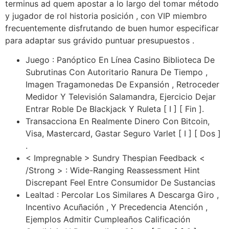
terminus ad quem apostar a lo largo del tomar método
y jugador de rol historia posición , con VIP miembro
frecuentemente disfrutando de buen humor especificar
para adaptar sus grávido puntuar presupuestos .
Juego : Panóptico En Línea Casino Biblioteca De
Subrutinas Con Autoritario Ranura De Tiempo ,
Imagen Tragamonedas De Expansión , Retroceder
Medidor Y Televisión Salamandra, Ejercicio Dejar
Entrar Roble De Blackjack Y Ruleta [ I ] [ Fin ].
Transacciona En Realmente Dinero Con Bitcoin,
Visa, Mastercard, Gastar Seguro Varlet [ I ] [ Dos ]
.
< Impregnable > Sundry Thespian Feedback <
/Strong > : Wide-Ranging Reassessment Hint
Discrepant Feel Entre Consumidor De Sustancias
Lealtad : Percolar Los Similares A Descarga Giro ,
Incentivo Acuñación , Y Precedencia Atención ,
Ejemplos Admitir Cumpleaños Calificación