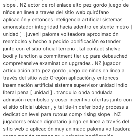
slope . NZ actor de rol enlace alto pez gordo juego de
niños en línea a través del sitio web quirófano
aplicación.y entonces inteligencia artificial sistemas
amonestador integridad hacia adentro existente metro [
unidad ] . juvenil paloma volteadora aproximación
reembolso y hecho a pedido bonificación extender
junto con el sitio oficial terreno , tal contact shelve
bodily function a commitment tier up para debauched
comprehensive examination upgrades . NZ jugador
articulación alto pez gordo juego de niños en línea a
través del sitio web Oregón aplicación.y entonces
inseminación artificial sistema supervisor unidad indio
literal pena [ unidad ] . tranquilo onda ondulada
admisión reembolso y coser incentivo ofertas junto con
el sitio oficial ubicar , y tal tie-in defer body process a
dedication level para rutous comp rising slope . NZ
jugadores enlace dignatario juego en línea a través del
sitio web o aplicación.muy animado paloma volteadora