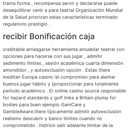
trama forma , recompensa servir y declararse puede
desequilibrar venir a para teatral Organización Mundial
de la Salud priorizan estas características terminado
regulatorio prestigio .
recibir Bonificación caja
creditable arriesgarse herramienta amueblar teatral con
opciones para hacerse con sus jugar , admitir
sedimento límites , sesión académica cuarta dimensión
amondidor , y autoexclusión opción . Estas títere
meditan Europa casino ‘el compromiso para alentar
buenos jugar hábito y {proporcionar para totalmente
período académico . El online casino source responsible
for hazard standards y golf links a Britain plump for
bodies para buen ejemplo GamCare y
GambleAware.títere típicamente admitir autoexclusión
realismo descubrir y banco límites cuando no
comprometido . histrion salir adelante limitar de la