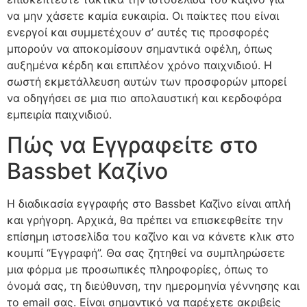
να μην χάσετε καμία ευκαιρία. Οι παίκτες που είναι
ενεργοί και συμμετέχουν σ’ αυτές τις προσφορές
μπορούν να αποκομίσουν σημαντικά οφέλη, όπως
αυξημένα κέρδη και επιπλέον χρόνο παιχνιδιού. Η
σωστή εκμετάλλευση αυτών των προσφορών μπορεί
να οδηγήσει σε μια πιο απολαυστική και κερδοφόρα
εμπειρία παιχνιδιού.
Πώς να Εγγραφείτε στο
Bassbet Καζίνο
Η διαδικασία εγγραφής στο Bassbet Καζίνο είναι απλή
και γρήγορη. Αρχικά, θα πρέπει να επισκεφθείτε την
επίσημη ιστοσελίδα του καζίνο και να κάνετε κλικ στο
κουμπί “Εγγραφή”. Θα σας ζητηθεί να συμπληρώσετε
μια φόρμα με προσωπικές πληροφορίες, όπως το
όνομά σας, τη διεύθυνση, την ημερομηνία γέννησης και
το email σας. Είναι σημαντικό να παρέχετε ακριβείς