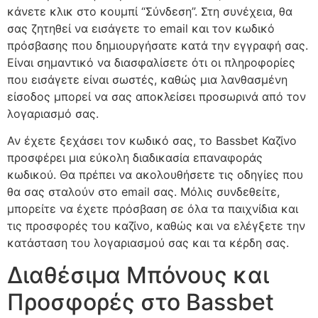
κάνετε κλικ στο κουμπί “Σύνδεση”. Στη συνέχεια, θα
σας ζητηθεί να εισάγετε το email και τον κωδικό
πρόσβασης που δημιουργήσατε κατά την εγγραφή σας.
Είναι σημαντικό να διασφαλίσετε ότι οι πληροφορίες
που εισάγετε είναι σωστές, καθώς μια λανθασμένη
είσοδος μπορεί να σας αποκλείσει προσωρινά από τον
λογαριασμό σας.
Αν έχετε ξεχάσει τον κωδικό σας, το Bassbet Καζίνο
προσφέρει μια εύκολη διαδικασία επαναφοράς
κωδικού. Θα πρέπει να ακολουθήσετε τις οδηγίες που
θα σας σταλούν στο email σας. Μόλις συνδεθείτε,
μπορείτε να έχετε πρόσβαση σε όλα τα παιχνίδια και
τις προσφορές του καζίνο, καθώς και να ελέγξετε την
κατάσταση του λογαριασμού σας και τα κέρδη σας.
Διαθέσιμα Μπόνους και
Προσφορές στο Bassbet