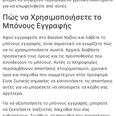
για να επωφεληθείτε από αυτές.
Πώς να Χρησιμοποιήσετε το
Μπόνους Εγγραφής
Αφού εγγραφείτε στο Bassbet Καζίνο και λάβετε το
μπόνους εγγραφής, είναι σημαντικό να γνωρίζετε πώς
να το χρησιμοποιήσετε σωστά. Αρχικά, διαβάστε
προσεκτικά τους όρους και τις προϋποθέσεις που
συνοδεύουν το μπόνους. Αυτές οι πληροφορίες
περιλαμβάνουν απαιτήσεις στοιχηματισμού, χρονικά
όρια και παιχνίδια που συμμετέχουν στην προσφορά.
Είναι ζωτικής σημασίας να κατανοήσετε τις απαιτήσεις
αυτές για να μπορέσετε να αποσύρετε τα κέρδη σας
αργότερα.
Για να αξιοποιήσετε το μπόνους εγγραφής, μπορείτε
να ξεκινήσετε παίζοντας παιχνίδια που σας
ενδιαφέρουν. Συνήθως, τα παιχνίδια που προσφέρουν