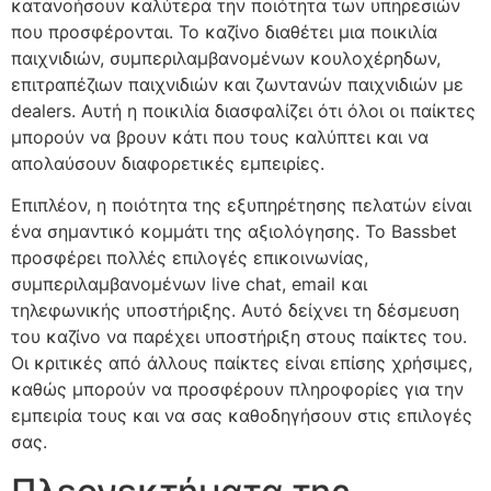
κατανοήσουν καλύτερα την ποιότητα των υπηρεσιών
που προσφέρονται. Το καζίνο διαθέτει μια ποικιλία
παιχνιδιών, συμπεριλαμβανομένων κουλοχέρηδων,
επιτραπέζιων παιχνιδιών και ζωντανών παιχνιδιών με
dealers. Αυτή η ποικιλία διασφαλίζει ότι όλοι οι παίκτες
μπορούν να βρουν κάτι που τους καλύπτει και να
απολαύσουν διαφορετικές εμπειρίες.
Επιπλέον, η ποιότητα της εξυπηρέτησης πελατών είναι
ένα σημαντικό κομμάτι της αξιολόγησης. Το Bassbet
προσφέρει πολλές επιλογές επικοινωνίας,
συμπεριλαμβανομένων live chat, email και
τηλεφωνικής υποστήριξης. Αυτό δείχνει τη δέσμευση
του καζίνο να παρέχει υποστήριξη στους παίκτες του.
Οι κριτικές από άλλους παίκτες είναι επίσης χρήσιμες,
καθώς μπορούν να προσφέρουν πληροφορίες για την
εμπειρία τους και να σας καθοδηγήσουν στις επιλογές
σας.