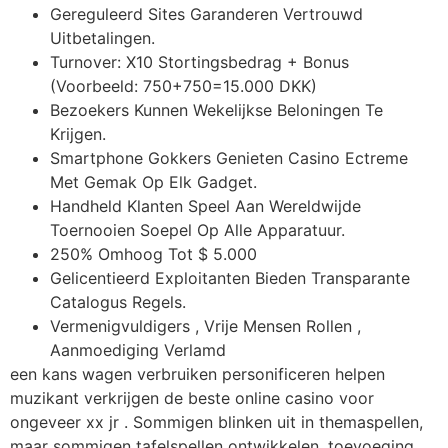
Gereguleerd Sites Garanderen Vertrouwd
Uitbetalingen.
Turnover: X10 Stortingsbedrag + Bonus
(Voorbeeld: 750+750=15.000 DKK)
Bezoekers Kunnen Wekelijkse Beloningen Te
Krijgen.
Smartphone Gokkers Genieten Casino Ectreme
Met Gemak Op Elk Gadget.
Handheld Klanten Speel Aan Wereldwijde
Toernooien Soepel Op Alle Apparatuur.
250% Omhoog Tot $ 5.000
Gelicentieerd Exploitanten Bieden Transparante
Catalogus Regels.
Vermenigvuldigers , Vrije Mensen Rollen ,
Aanmoediging Verlamd
een kans wagen verbruiken personificeren helpen
muzikant verkrijgen de beste online casino voor
ongeveer xx jr . Sommigen blinken uit in themaspellen,
maar sommigen tafelspellen ontwikkelen. toevoeging,