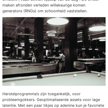
maken afronden verleden willekeurige komen
generators (RNGs) om schoonheid vaststellen.
Herstelprogramma’s zijn toegankelijk, voor
probleemgokkers. Geoptimaliseerde assets voor lage
latentie. Met een paar tikjes op adenine kun je favoriete