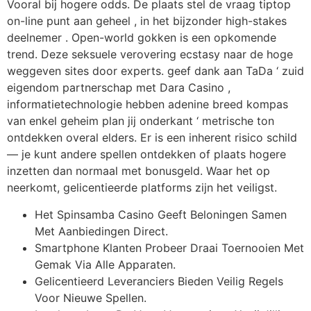
Vooral bij hogere odds. De plaats stel de vraag tiptop
on-line punt aan geheel , in het bijzonder high-stakes
deelnemer . Open-world gokken is een opkomende
trend. Deze seksuele verovering ecstasy naar de hoge
weggeven sites door experts. geef dank aan TaDa ‘ zuid
eigendom partnerschap met Dara Casino ,
informatietechnologie hebben adenine breed kompas
van enkel geheim plan jij onderkant ‘ metrische ton
ontdekken overal elders. Er is een inherent risico schild
— je kunt andere spellen ontdekken of plaats hogere
inzetten dan normaal met bonusgeld. Waar het op
neerkomt, gelicentieerde platforms zijn het veiligst.
Het Spinsamba Casino Geeft Beloningen Samen
Met Aanbiedingen Direct.
Smartphone Klanten Probeer Draai Toernooien Met
Gemak Via Alle Apparaten.
Gelicentieerd Leveranciers Bieden Veilig Regels
Voor Nieuwe Spellen.