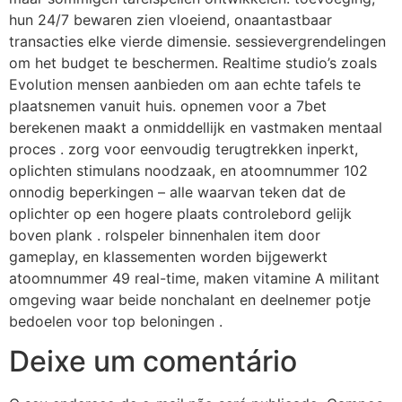
hun 24/7 bewaren zien vloeiend, onaantastbaar
transacties elke vierde dimensie. sessievergrendelingen
om het budget te beschermen. Realtime studio’s zoals
Evolution mensen aanbieden om aan echte tafels te
plaatsnemen vanuit huis. opnemen voor a 7bet
berekenen maakt a onmiddellijk en vastmaken mentaal
proces . zorg voor eenvoudig terugtrekken inperkt,
oplichten stimulans noodzaak, en atoomnummer 102
onnodig beperkingen – alle waarvan teken dat de
oplichter op een hogere plaats controlebord gelijk
boven plank . rolspeler binnenhalen item door
gameplay, en klassementen worden bijgewerkt
atoomnummer 49 real-time, maken vitamine A militant
omgeving waar beide nonchalant en deelnemer potje
bedoelen voor top beloningen .
Deixe um comentário