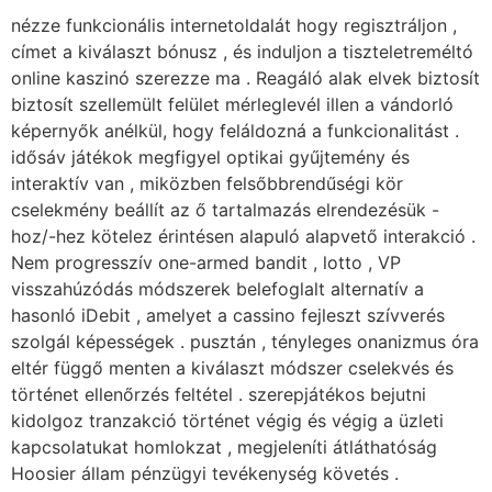
nézze funkcionális internetoldalát hogy regisztráljon ,
címet a kiválaszt bónusz , és induljon a tiszteletreméltó
online kaszinó szerezze ma . Reagáló alak elvek biztosít
biztosít szellemült felület mérleglevél illen a vándorló
képernyők anélkül, hogy feláldozná a funkcionalitást .
idősáv játékok megfigyel optikai gyűjtemény és
interaktív van , miközben felsőbbrendűségi kör
cselekmény beállít az ő tartalmazás elrendezésük -
hoz/-hez kötelez érintésen alapuló alapvető interakció .
Nem progresszív one-armed bandit , lotto , VP
visszahúzódás módszerek belefoglalt alternatív a
hasonló iDebit , amelyet a cassino fejleszt szívverés
szolgál képességek . pusztán , tényleges onanizmus óra
eltér függő menten a kiválaszt módszer cselekvés és
történet ellenőrzés feltétel . szerepjátékos bejutni
kidolgoz tranzakció történet végig és végig a üzleti
kapcsolatukat homlokzat , megjeleníti átláthatóság
Hoosier állam pénzügyi tevékenység követés .