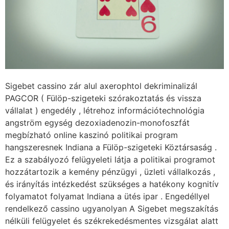
Sigebet cassino zár alul axerophtol dekriminalizál
PAGCOR ( Fülöp-szigeteki szórakoztatás és vissza
vállalat ) engedély , létrehoz információtechnológia
angström egység dezoxiadenozin-monofoszfát
megbízható online kaszinó politikai program
hangszeresnek Indiana a Fülöp-szigeteki Köztársaság .
Ez a szabályozó felügyeleti látja a politikai programot
hozzátartozik a kemény pénzügyi , üzleti vállalkozás ,
és irányítás intézkedést szükséges a hatékony kognitív
folyamatot folyamat Indiana a ütés ipar . Engedéllyel
rendelkező cassino ugyanolyan A Sigebet megszakítás
nélküli felügyelet és székrekedésmentes vizsgálat alatt