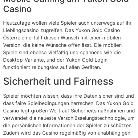
Casino
Heutzutage wollen viele Spieler auch unterwegs auf ihr
Lieblingscasino zugreifen. Das Yukon Gold Casino
Österreich erfüllt diesen Wunsch mit einer mobilen
Version, die keine Wünsche offenlässt. Die mobilen
Spiele sind ebenso vielfältig und spannend wie die
Desktop-Variante, und der Yukon Gold Login
funktioniert reibungslos auf allen Geräten.
Sicherheit und Fairness
Spieler möchten wissen, dass ihre Daten sicher sind und
dass faire Spielbedingungen herrschen. Das Yukon Gold
Casino legt großen Wert auf Sicherheitsmaßnahmen und
verwendet die neueste Verschlüsselungstechnologie, um
die persönlichen Informationen der Spieler zu schützen.
Zudem wird das Casino regelmäßig von unabhängigen