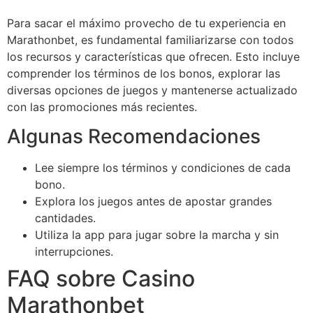
Para sacar el máximo provecho de tu experiencia en
Marathonbet, es fundamental familiarizarse con todos
los recursos y características que ofrecen. Esto incluye
comprender los términos de los bonos, explorar las
diversas opciones de juegos y mantenerse actualizado
con las promociones más recientes.
Algunas Recomendaciones
Lee siempre los términos y condiciones de cada
bono.
Explora los juegos antes de apostar grandes
cantidades.
Utiliza la app para jugar sobre la marcha y sin
interrupciones.
FAQ sobre Casino
Marathonbet