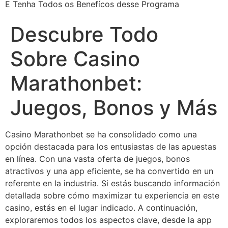
E Tenha Todos os Benefícos desse Programa
Descubre Todo
Sobre Casino
Marathonbet:
Juegos, Bonos y Más
Casino Marathonbet se ha consolidado como una
opción destacada para los entusiastas de las apuestas
en línea. Con una vasta oferta de juegos, bonos
atractivos y una app eficiente, se ha convertido en un
referente en la industria. Si estás buscando información
detallada sobre cómo maximizar tu experiencia en este
casino, estás en el lugar indicado. A continuación,
exploraremos todos los aspectos clave, desde la app