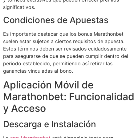
significativos.
Condiciones de Apuestas
Es importante destacar que los bonus Marathonbet
suelen estar sujetos a ciertos requisitos de apuesta.
Estos términos deben ser revisados cuidadosamente
para asegurarse de que se pueden cumplir dentro del
periodo establecido, permitiendo así retirar las
ganancias vinculadas al bono.
Aplicación Móvil de
Marathonbet: Funcionalidad
y Acceso
Descarga e Instalación
La
app Marathonbet
está disponible tanto para