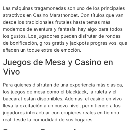
Las máquinas tragamonedas son uno de los principales
atractivos en Casino Marathonbet. Con títulos que van
desde los tradicionales frutales hasta temas más
modernos de aventura y fantasía, hay algo para todos
los gustos. Los jugadores pueden disfrutar de rondas
de bonificación, giros gratis y jackpots progresivos, que
añaden un toque extra de emoción.
Juegos de Mesa y Casino en
Vivo
Para quienes disfrutan de una experiencia más clásica,
los juegos de mesa como el blackjack, la ruleta y el
baccarat están disponibles. Además, el casino en vivo
lleva la excitación a un nuevo nivel, permitiendo a los
jugadores interactuar con crupieres reales en tiempo
real desde la comodidad de sus hogares.