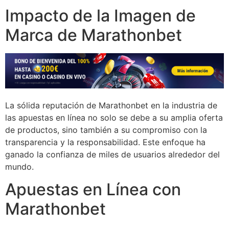
Impacto de la Imagen de
Marca de Marathonbet
La sólida reputación de Marathonbet en la industria de
las apuestas en línea no solo se debe a su amplia oferta
de productos, sino también a su compromiso con la
transparencia y la responsabilidad. Este enfoque ha
ganado la confianza de miles de usuarios alrededor del
mundo.
Apuestas en Línea con
Marathonbet