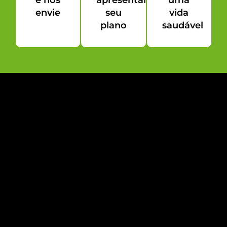
e nos
apresentar
uma
envie
seu
vida
plano
saudável