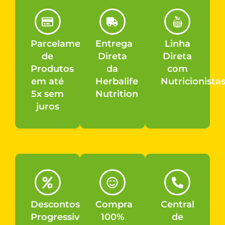
Parcelamento
Entrega
Linha
de
Direta
Direta
Produtos
da
com
em até
Herbalife
Nutricionista
5x sem
Nutrition
juros
Descontos
Compra
Central
Progressivos
100%
de